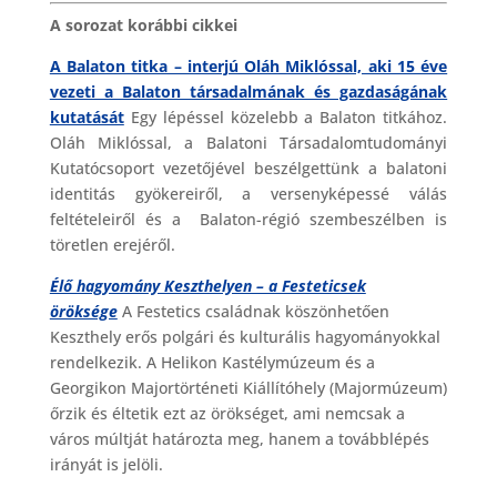
A sorozat korábbi cikkei
A Balaton titka – interjú Oláh Miklóssal, aki 15 éve
vezeti a Balaton társadalmának és gazdaságának
kutatását
Egy lépéssel közelebb a Balaton titkához.
Oláh Miklóssal, a Balatoni Társadalomtudományi
Kutatócsoport vezetőjével beszélgettünk a balatoni
identitás gyökereiről, a versenyképessé válás
feltételeiről és a Balaton-régió szembeszélben is
töretlen erejéről.
Élő hagyomány Keszthelyen – a Festeticsek
öröksége
A Festetics családnak köszönhetően
Keszthely erős polgári és kulturális hagyományokkal
rendelkezik. A Helikon Kastélymúzeum és a
Georgikon Majortörténeti Kiállítóhely (Majormúzeum)
őrzik és éltetik ezt az örökséget, ami nemcsak a
város múltját határozta meg, hanem a továbblépés
irányát is jelöli.