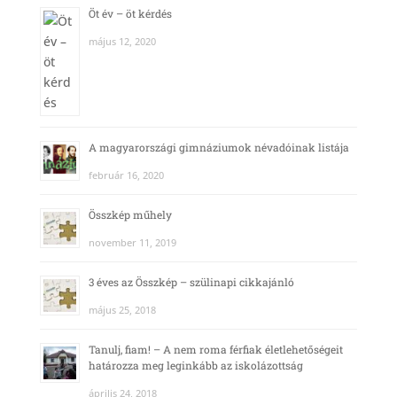
Öt év – öt kérdés
május 12, 2020
A magyarországi gimnáziumok névadóinak listája
február 16, 2020
Összkép műhely
november 11, 2019
3 éves az Összkép – szülinapi cikkajánló
május 25, 2018
Tanulj, fiam! – A nem roma férfiak életlehetőségeit
határozza meg leginkább az iskolázottság
április 24, 2018