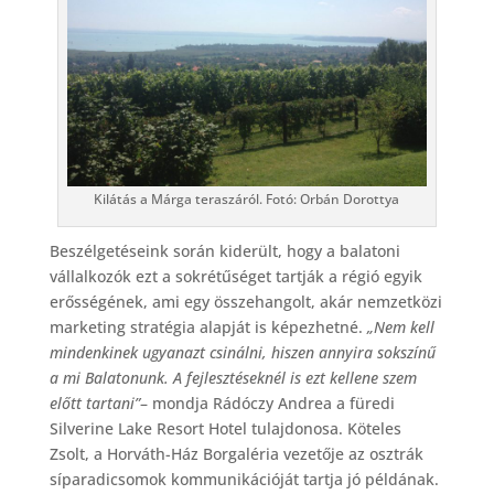
Kilátás a Márga teraszáról. Fotó: Orbán Dorottya
Beszélgetéseink során kiderült, hogy a balatoni
vállalkozók ezt a sokrétűséget tartják a régió egyik
erősségének, ami egy összehangolt, akár nemzetközi
marketing stratégia alapját is képezhetné.
„Nem kell
mindenkinek ugyanazt csinálni, hiszen annyira sokszínű
a mi Balatonunk. A fejlesztéseknél is ezt kellene szem
előtt tartani”
– mondja Rádóczy Andrea a füredi
Silverine Lake Resort Hotel tulajdonosa. Köteles
Zsolt, a Horváth-Ház Borgaléria vezetője az osztrák
síparadicsomok kommunikációját tartja jó példának.