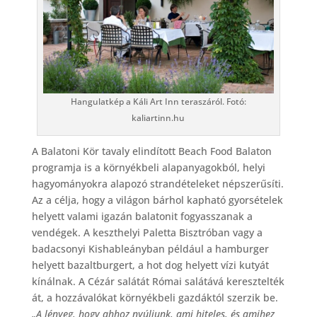
Hangulatkép a Káli Art Inn teraszáról. Fotó:
kaliartinn.hu
A Balatoni Kör tavaly elindított Beach Food Balaton
programja is a környékbeli alapanyagokból, helyi
hagyományokra alapozó strandételeket népszerűsíti.
Az a célja, hogy a világon bárhol kapható gyorsételek
helyett valami igazán balatonit fogyasszanak a
vendégek. A keszthelyi Paletta Bisztróban vagy a
badacsonyi Kishableányban például a hamburger
helyett bazaltburgert, a hot dog helyett vízi kutyát
kínálnak. A Cézár salátát Római salátává keresztelték
át, a hozzávalókat környékbeli gazdáktól szerzik be.
„A lényeg, hogy ahhoz nyúljunk, ami hiteles, és amihez