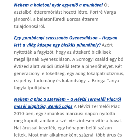
Nekem a balatoni nyár egyenlő a munkával
Öt
asztalból étteremóriást hozott létre. Portré Varga
Jánosról, a balatonfüredi Borcsa étterem
tulajdonosáról.
Egy gombócnyi szusszanás Gyenesdiáson – Hogyan
lett a világ közepe egy biciklis pihenőhely?
Azért
nyitották a fagyizót, hogy az áttekerő biciklisek
megálljanak Gyenesdiáson. A Somogyi család egy bő
évtized alatt valódi úticéllá tette a pihenőhelyet. Két
generációnyi eltökéltség, egy adag lokálpatriotizmus,
csipetnyi tudomány és kalandvágy a Bringa Tanya
fagylaltpultjában.
Nekem a piac a szerelem – a Hévízi Termelői Piacról
mesél alapítója, Benkő Lajos
A Hévízi Termelői Piac
2010-ben, egy zimankós márciusi napon nyitotta
meg kapuit, amikor a szél vízszintesen vitte a havat.
Hat árussal kezdték, egy hónapon belül százan
lettek. Most már alkalmanként száznál több árus és