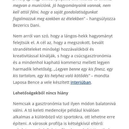
megvan a muníciónk. Jó hagyományaink vannak, nem
kell attól félni, hogy a saját gondolatiságunkat
fogalmazzuk meg ezekben az ételekben”
– hangsúlyozza
Bezerics Dani.
Nem arról van szó, hogy a lángos-hekk hagyományt
felejtsük el. A cél az, hogy a megszokott, bevált
strandételeket minőségi hozzávalókból és
kreativitással kínálják, s hogy a csúcsgasztronómia
és a mindenhol kapható kommersz mellett legyen
harmadik lehetőség.
„Legyen benne egy kis finesz, egy
kis tartalom, egy kis helyhez való kötődés”
– mondta
Laposa Bence a vele készített
interjúban
.
Lehetőségekből nincs hiány
Nemcsak a gasztronómia tud ilyen módon balatonivá
válni. A tó keleti medencéje például kiválóan
alkalmas a különböző vízi sportokra, ott lehetne erre
építeni. A városok profilja is kétségkívül eltérő: