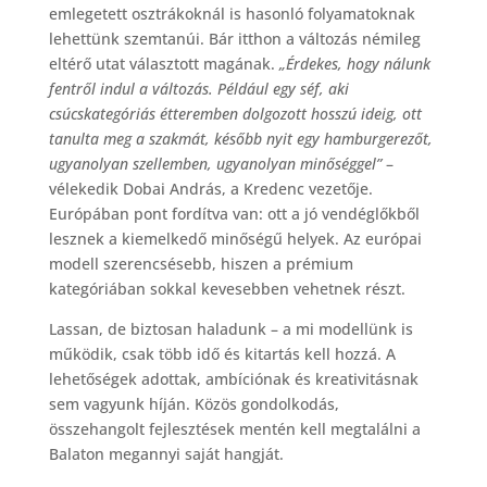
emlegetett osztrákoknál is hasonló folyamatoknak
lehettünk szemtanúi. Bár itthon a változás némileg
eltérő utat választott magának.
„Érdekes, hogy nálunk
fentről indul a változás. Például egy séf, aki
csúcskategóriás étteremben dolgozott hosszú ideig, ott
tanulta meg a szakmát, később nyit egy hamburgerezőt,
ugyanolyan szellemben, ugyanolyan minőséggel”
–
vélekedik Dobai András, a Kredenc vezetője.
Európában pont fordítva van: ott a jó vendéglőkből
lesznek a kiemelkedő minőségű helyek. Az európai
modell szerencsésebb, hiszen a prémium
kategóriában sokkal kevesebben vehetnek részt.
Lassan, de biztosan haladunk – a mi modellünk is
működik, csak több idő és kitartás kell hozzá. A
lehetőségek adottak, ambíciónak és kreativitásnak
sem vagyunk híján. Közös gondolkodás,
összehangolt fejlesztések mentén kell megtalálni a
Balaton megannyi saját hangját.