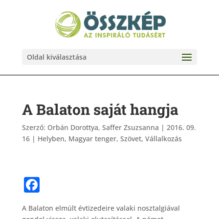
Oldal kiválasztása
A Balaton saját hangja
Szerző:
Orbán Dorottya, Saffer Zsuzsanna
|
2016. 09.
16
|
Helyben
,
Magyar tenger
,
Szövet
,
Vállalkozás
F
a
A Balaton elmúlt évtizedeire valaki nosztalgiával
c