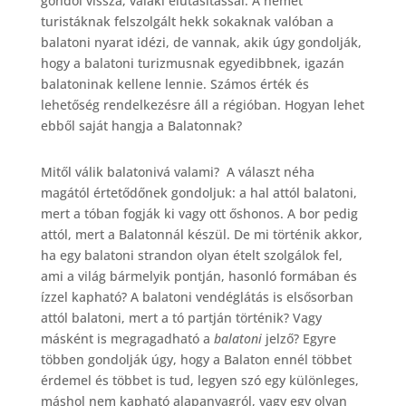
gondol vissza, valaki elutasítással. A német
e
turistáknak felszolgált hekk sokaknak valóban a
b
balatoni nyarat idézi, de vannak, akik úgy gondolják,
hogy a balatoni turizmusnak egyedibbnek, igazán
o
balatoninak kellene lennie. Számos érték és
o
lehetőség rendelkezésre áll a régióban. Hogyan lehet
ebből saját hangja a Balatonnak?
k
Mitől válik balatonivá valami? A választ néha
magától értetődőnek gondoljuk: a hal attól balatoni,
mert a tóban fogják ki vagy ott őshonos. A bor pedig
attól, mert a Balatonnál készül. De mi történik akkor,
ha egy balatoni strandon olyan ételt szolgálok fel,
ami a világ bármelyik pontján, hasonló formában és
ízzel kapható? A balatoni vendéglátás is elsősorban
attól balatoni, mert a tó partján történik? Vagy
másként is megragadható a
balatoni
jelző? Egyre
többen gondolják úgy, hogy a Balaton ennél többet
érdemel és többet is tud, legyen szó egy különleges,
máshol nem kapható alapanyagról, vagy egy olyan