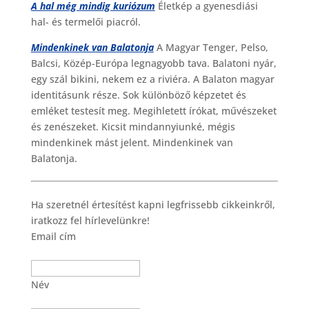
A hal még mindig kuriózum
Életkép a gyenesdiási
hal- és termelői piacról.
Mindenkinek van Balatonja
A Magyar Tenger, Pelso,
Balcsi, Közép-Európa legnagyobb tava. Balatoni nyár,
egy szál bikini, nekem ez a riviéra. A Balaton magyar
identitásunk része. Sok különböző képzetet és
emléket testesít meg. Megihletett írókat, művészeket
és zenészeket. Kicsit mindannyiunké, mégis
mindenkinek mást jelent. Mindenkinek van
Balatonja.
Ha szeretnél értesítést kapni legfrissebb cikkeinkről,
iratkozz fel hírlevelünkre!
Email cím
Név