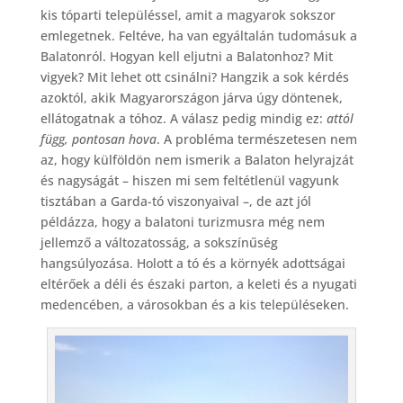
kis tóparti településsel, amit a magyarok sokszor
emlegetnek. Feltéve, ha van egyáltalán tudomásuk a
Balatonról. Hogyan kell eljutni a Balatonhoz? Mit
vigyek? Mit lehet ott csinálni? Hangzik a sok kérdés
azoktól, akik Magyarországon járva úgy döntenek,
ellátogatnak a tóhoz. A válasz pedig mindig ez:
attól
függ, pontosan hova
. A probléma természetesen nem
az, hogy külföldön nem ismerik a Balaton helyrajzát
és nagyságát – hiszen mi sem feltétlenül vagyunk
tisztában a Garda-tó viszonyaival –, de azt jól
példázza, hogy a balatoni turizmusra még nem
jellemző a változatosság, a sokszínűség
hangsúlyozása. Holott a tó és a környék adottságai
eltérőek a déli és északi parton, a keleti és a nyugati
medencében, a városokban és a kis településeken.