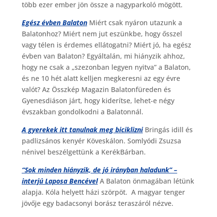
több ezer ember jön össze a nagyparkoló mögött.
Egész évben Balaton
Miért csak nyáron utazunk a
Balatonhoz? Miért nem jut eszünkbe, hogy ősszel
vagy télen is érdemes ellátogatni? Miért jó, ha egész
évben van Balaton? Egyáltalán, mi hiányzik ahhoz,
hogy ne csak a „szezonban legyen nyitva” a Balaton,
és ne 10 hét alatt kelljen megkeresni az egy évre
valót? Az Összkép Magazin Balatonfüreden és
Gyenesdiáson járt, hogy kiderítse, lehet-e négy
évszakban gondolkodni a Balatonnál.
A gyerekek itt tanulnak meg biciklizni
Bringás idill és
padlizsános kenyér Köveskálon. Somlyódi Zsuzsa
nénivel beszélgettünk a KerékBárban.
“Sok minden hiányzik, de jó irányban haladunk” –
interjú Laposa Bencével
A Balaton önmagában létünk
alapja. Kóla helyett házi szörpöt. A magyar tenger
jövője egy badacsonyi borász teraszáról nézve.