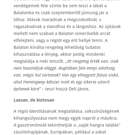
vendégeinek fele szinte be sem teszi a lábát a
Balatonba és csak szeptembertől júniusig jár a
tóhoz. Mások maradnak a megszokottnál, s
ragaszkodnak a standhoz és a lángoshoz. Az újítások
mellett nem szabad a Balaton ismerősebb arcát
elfelejteni, vagy a régiót egy elit hellyé tenni. A
Balaton kínálta rengeteg lehetőség tudatos
kihasználása a lényeg, akkor pedig mindenki
megtalálja a neki tetszőt. „
Itt rengeteg érték van, csak
nem használjuk eléggé. Angliában fele ennyi adottság
van, mégis hol tartanak? Van egy elhagyott falusi viskó,
ahol Hemingway kétszer ivott és egy sikeres sztorit
építenek köré” –
teszi hozzá Deli János.
Lassan, de biztosan
A régió identitásának megtalálása, sokszínűségének
kihangsúlyozása nem megy egyik napról a másikra.
A gasztronómiát tekinthetjük a „saját hangra találás”
zászlóshajójának. Európában, például a sokat