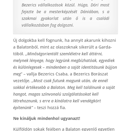
Bezerics vállalkozások közül. Húga, Dóri most
fejezte be a mesterképzését Dániában, s a
szakmai gyakorlat után ő is a családi
vállalkozásban fog dolgozni.
Új dolgokba kell fognunk, ha annyit akarunk kihozni
a Balatonból, mint az olaszoknak sikerült a Garda-
tóból.
„Minőségorientált szemléletre kell áttérni,
melynek lényege, hogy legyünk megbízhatóak, egyediek
és különlegesek – mindenben a saját identitásunk bújjon
meg
” – vallja Bezerics Csaba, a Bezerics Borászat
vezetője.
„Most csak futunk magunk után, de ennél
sokkal értékesebb a Balaton. Meg kell találnunk a saját
hangot, magas színvonalú szolgálatásokat kell
létrehoznunk, s erre a kínálatra kell vendégkört
építenünk”
– teszi hozzá fia.
Ne kínáljuk mindenhol ugyanazt!
Külföldön sokak fejében a Balaton egyenlő egyetlen