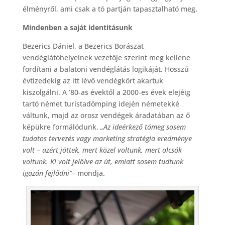
élményről, ami csak a tó partján tapasztalható meg.
Mindenben a saját identitásunk
Bezerics Dániel, a Bezerics Borászat
vendéglátóhelyeinek vezetője szerint meg kellene
fordítani a balatoni vendéglátás logikáját. Hosszú
évtizedekig az itt lévő vendégkört akartuk
kiszolgálni. A ’80-as évektől a 2000-es évek elejéig
tartó német turistadömping idején németekké
váltunk, majd az orosz vendégek áradatában az ő
képükre formálódunk.
„Az ideérkező tömeg sosem
tudatos tervezés vagy marketing stratégia eredménye
volt – azért jöttek, mert közel voltunk, mert olcsók
voltunk. Ki volt jelölve az út, emiatt sosem tudtunk
igazán fejlődni”
– mondja.