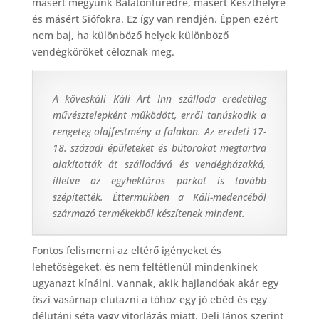
másért megyünk Balatonfüredre, másért Keszthelyre
és másért Siófokra. Ez így van rendjén. Éppen ezért
nem baj, ha különböző helyek különböző
vendégköröket céloznak meg.
A köveskáli Káli Art Inn szálloda eredetileg
művésztelepként működött, erről tanúskodik a
rengeteg olajfestmény a falakon. Az eredeti 17-
18. századi épületeket és bútorokat megtartva
alakították át szállodává és vendégházakká,
illetve az egyhektáros parkot is tovább
szépítették. Éttermükben a Káli-medencéből
származó termékekből készítenek mindent.
Fontos felismerni az eltérő igényeket és
lehetőségeket, és nem feltétlenül mindenkinek
ugyanazt kínálni. Vannak, akik hajlandóak akár egy
őszi vasárnap elutazni a tóhoz egy jó ebéd és egy
délutáni séta vagy vitorlázás miatt. Deli János szerint