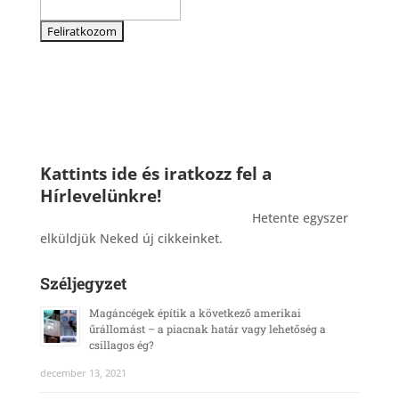
Kattints ide és iratkozz fel a
Hírlevelünkre!
_______________________________________
Hetente egyszer
elküldjük Neked új cikkeinket.
Széljegyzet
Magáncégek építik a következő amerikai
űrállomást – a piacnak határ vagy lehetőség a
csillagos ég?
december 13, 2021