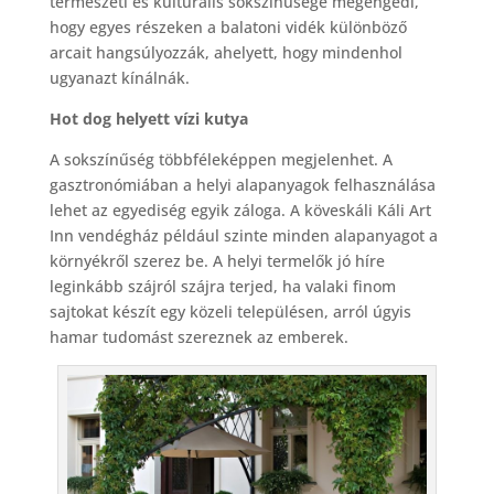
természeti és kulturális sokszínűsége megengedi,
hogy egyes részeken a balatoni vidék különböző
arcait hangsúlyozzák, ahelyett, hogy mindenhol
ugyanazt kínálnák.
Hot dog helyett vízi kutya
A sokszínűség többféleképpen megjelenhet. A
gasztronómiában a helyi alapanyagok felhasználása
lehet az egyediség egyik záloga. A köveskáli Káli Art
Inn vendégház például szinte minden alapanyagot a
környékről szerez be. A helyi termelők jó híre
leginkább szájról szájra terjed, ha valaki finom
sajtokat készít egy közeli településen, arról úgyis
hamar tudomást szereznek az emberek.