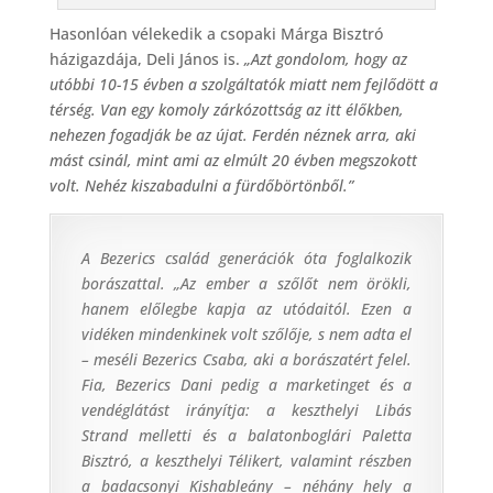
Hasonlóan vélekedik a csopaki Márga Bisztró
házigazdája, Deli János is.
„Azt gondolom, hogy az
utóbbi 10-15 évben a szolgáltatók miatt nem fejlődött a
térség. Van egy komoly zárkózottság az itt élőkben,
nehezen fogadják be az újat. Ferdén néznek arra, aki
mást csinál, mint ami az elmúlt 20 évben megszokott
volt. Nehéz kiszabadulni a fürdőbörtönből.”
A Bezerics család generációk óta foglalkozik
borászattal. „Az ember a szőlőt nem örökli,
hanem előlegbe kapja az utódaitól. Ezen a
vidéken mindenkinek volt szőlője, s nem adta el
– meséli Bezerics Csaba, aki a borászatért felel.
Fia, Bezerics Dani pedig a marketinget és a
vendéglátást irányítja: a keszthelyi Libás
Strand melletti és a balatonboglári Paletta
Bisztró, a keszthelyi Télikert, valamint részben
a badacsonyi Kishableány – néhány hely a