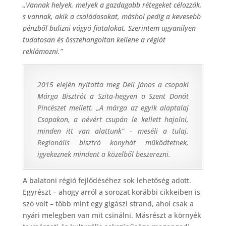
„Vannak helyek, melyek a gazdagabb rétegeket célozzák,
s vannak, akik a családosokat, máshol pedig a kevesebb
pénzből bulizni vágyó fiatalokat. Szerintem ugyanilyen
tudatosan és összehangoltan kellene a régiót
reklámozni.”
2015 elején nyitotta meg Deli János a csopaki
Márga Bisztrót a Szita-hegyen a Szent Donát
Pincészet mellett. „A márga az egyik alaptalaj
Csopakon, a névért csupán le kellett hajolni,
minden itt van alattunk” – meséli a tulaj.
Regionális bisztró konyhát működtetnek,
igyekeznek mindent a közelből beszerezni.
A balatoni régió fejlődéséhez sok lehetőség adott.
Egyrészt – ahogy arról a sorozat korábbi cikkeiben is
szó volt – több mint egy gigászi strand, ahol csak a
nyári melegben van mit csinálni. Másrészt a környék