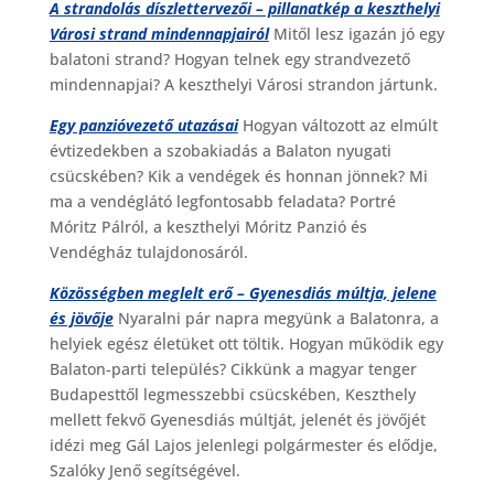
A strandolás díszlettervezői – pillanatkép a keszthelyi
Városi strand mindennapjairól
Mitől lesz igazán jó egy
balatoni strand? Hogyan telnek egy strandvezető
mindennapjai? A keszthelyi Városi strandon jártunk.
Egy panzióvezető utazásai
Hogyan változott az elmúlt
évtizedekben a szobakiadás a Balaton nyugati
csücskében? Kik a vendégek és honnan jönnek? Mi
ma a vendéglátó legfontosabb feladata? Portré
Móritz Pálról, a keszthelyi Móritz Panzió és
Vendégház tulajdonosáról.
Közösségben meglelt erő – Gyenesdiás múltja, jelene
és jövője
Nyaralni pár napra megyünk a Balatonra, a
helyiek egész életüket ott töltik. Hogyan működik egy
Balaton-parti település? Cikkünk a magyar tenger
Budapesttől legmesszebbi csücskében, Keszthely
mellett fekvő Gyenesdiás múltját, jelenét és jövőjét
idézi meg Gál Lajos jelenlegi polgármester és elődje,
Szalóky Jenő segítségével.