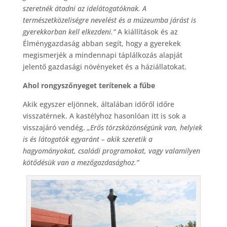
szeretnék átadni az idelátogatóknak. A
természetközeliségre nevelést és a múzeumba járást is
gyerekkorban kell elkezdeni.”
A kiállítások és az
Élménygazdaság abban segít, hogy a gyerekek
megismerjék a mindennapi táplálkozás alapját
jelentő gazdasági növényeket és a háziállatokat.
Ahol rongyszőnyeget terítenek a fűbe
Akik egyszer eljönnek, általában időről időre
visszatérnek. A kastélyhoz hasonlóan itt is sok a
visszajáró vendég.
„Erős törzsközönségünk van, helyiek
is és látogatók egyaránt – akik szeretik a
hagyományokat, családi programokat, vagy valamilyen
kötődésük van a mezőgazdasághoz.”