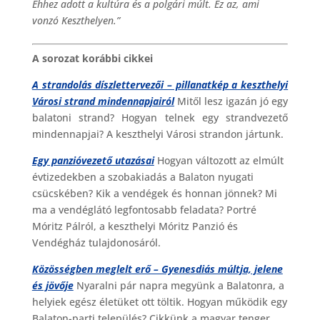
Ehhez adott a kultúra és a polgári múlt. Ez az, ami
vonzó Keszthelyen.”
A sorozat korábbi cikkei
A strandolás díszlettervezői – pillanatkép a keszthelyi
Városi strand mindennapjairól
Mitől lesz igazán jó egy
balatoni strand? Hogyan telnek egy strandvezető
mindennapjai? A keszthelyi Városi strandon jártunk.
Egy panzióvezető utazásai
Hogyan változott az elmúlt
évtizedekben a szobakiadás a Balaton nyugati
csücskében? Kik a vendégek és honnan jönnek? Mi
ma a vendéglátó legfontosabb feladata? Portré
Móritz Pálról, a keszthelyi Móritz Panzió és
Vendégház tulajdonosáról.
Közösségben meglelt erő – Gyenesdiás múltja, jelene
és jövője
Nyaralni pár napra megyünk a Balatonra, a
helyiek egész életüket ott töltik. Hogyan működik egy
Balaton-parti település? Cikkünk a magyar tenger