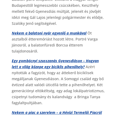
Budapesttől legmesszebbi csücskében, Keszthely
mellett fekvő Gyenesdiás múltját, jelenét és jövőjét
idézi meg Gál Lajos jelenlegi polgármester és elődje,
Szalóky Jenő segítségével.
Nekem a balatoni nyár egyenlő a munkával
Öt
asztalból étteremóriást hozott létre. Portré Varga
Jánosról, a balatonfüredi Borcsa étterem
tulajdonosáról.
Egy gombócnyi szusszanás Gyenesdiáson – Hogyan
lett a világ közepe egy biciklis pihenőhely?
Azért
nyitották a fagyizót, hogy az áttekerő biciklisek
megálljanak Gyenesdiáson. A Somogyi család egy bő
évtized alatt valódi úticéllá tette a pihenőhelyet. Két
generációnyi eltökéltség, egy adag lokálpatriotizmus,
csipetnyi tudomány és kalandvágy a Bringa Tanya
fagylaltpultjában.
Nekem a piac a szerelem – a Hévízi Termelői Piacról