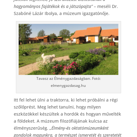
hagyományos fajátékok és a játszópajta” –
meséli Dr.
Szabóné Lázár Ibolya, a múzeum igazgatónője.
Tavasz az Élménygazdaságban. Fotó:
elmenygazdasag.hu
Itt fel lehet ülni a traktorra, ki lehet próbálni a régi
szőlőprést. Meg lehet tanulni, hogy milyen
eszközökkel készültek a hordók és hogyan művelték
a földeket. A múzeum filozófiájának kulcsa az
élményszerűség.
„Élmény-és oktatómúzeumként
gondolok magunkra, a természet ismeretét és szeretetét