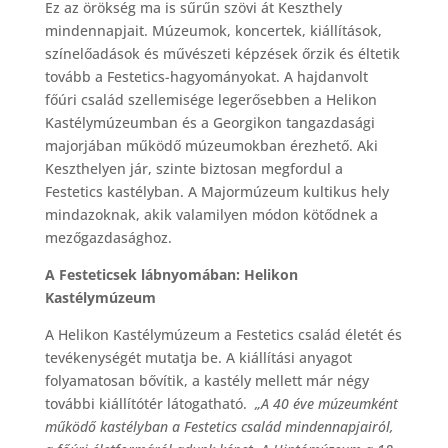
Ez az örökség ma is sűrűn szövi át Keszthely
mindennapjait. Múzeumok, koncertek, kiállítások,
színelőadások és művészeti képzések őrzik és éltetik
tovább a Festetics-hagyományokat. A hajdanvolt
főúri család szellemisége legerősebben a Helikon
Kastélymúzeumban és a Georgikon tangazdasági
majorjában működő múzeumokban érezhető. Aki
Keszthelyen jár, szinte biztosan megfordul a
Festetics kastélyban. A Majormúzeum kultikus hely
mindazoknak, akik valamilyen módon kötődnek a
mezőgazdasághoz.
A Festeticsek lábnyomában: Helikon
Kastélymúzeum
A Helikon Kastélymúzeum a Festetics család életét és
tevékenységét mutatja be. A kiállítási anyagot
folyamatosan bővítik, a kastély mellett már négy
további kiállítótér látogatható.
„A 40 éve múzeumként
működő kastélyban a Festetics család mindennapjairól,