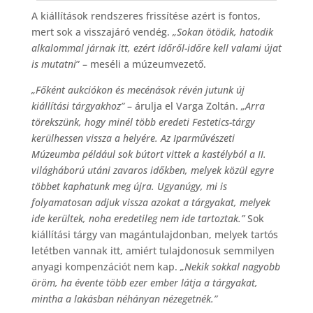
A kiállítások rendszeres frissítése azért is fontos,
mert sok a visszajáró vendég.
„Sokan ötödik, hatodik
alkalommal járnak itt, ezért időről-időre kell valami újat
is mutatni
” – meséli a múzeumvezető.
„Főként aukciókon és mecénások révén jutunk új
kiállítási tárgyakhoz”
– árulja el Varga Zoltán.
„Arra
törekszünk, hogy minél több eredeti Festetics-tárgy
kerülhessen vissza a helyére. Az Iparművészeti
Múzeumba például sok bútort vittek a kastélyból a II.
világháború utáni zavaros időkben, melyek közül egyre
többet kaphatunk meg újra. Ugyanúgy, mi is
folyamatosan adjuk vissza azokat a tárgyakat, melyek
ide kerültek, noha eredetileg nem ide tartoztak.”
Sok
kiállítási tárgy van magántulajdonban, melyek tartós
letétben vannak itt, amiért tulajdonosuk semmilyen
anyagi kompenzációt nem kap.
„Nekik sokkal nagyobb
öröm, ha évente több ezer ember látja a tárgyakat,
mintha a lakásban néhányan nézegetnék.”