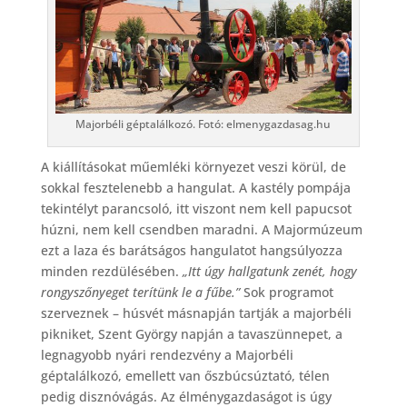
Majorbéli géptalálkozó. Fotó: elmenygazdasag.hu
A kiállításokat műemléki környezet veszi körül, de
sokkal fesztelenebb a hangulat. A kastély pompája
tekintélyt parancsoló, itt viszont nem kell papucsot
húzni, nem kell csendben maradni. A Majormúzeum
ezt a laza és barátságos hangulatot hangsúlyozza
minden rezdülésében.
„Itt úgy hallgatunk zenét, hogy
rongyszőnyeget terítünk le a fűbe.”
Sok programot
szerveznek – húsvét másnapján tartják a majorbéli
pikniket, Szent György napján a tavaszünnepet, a
legnagyobb nyári rendezvény a Majorbéli
géptalálkozó, emellett van őszbúcsúztató, télen
pedig disznóvágás. Az élménygazdaságot is úgy