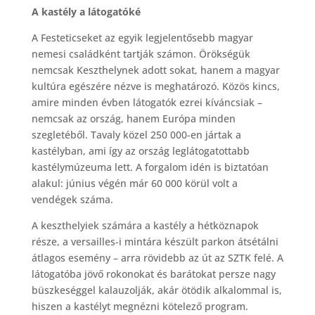
A kastély a látogatóké
A Festeticseket az egyik legjelentősebb magyar
nemesi családként tartják számon. Örökségük
nemcsak Keszthelynek adott sokat, hanem a magyar
kultúra egészére nézve is meghatározó. Közös kincs,
amire minden évben látogatók ezrei kíváncsiak –
nemcsak az ország, hanem Európa minden
szegletéből. Tavaly közel 250 000-en jártak a
kastélyban, ami így az ország leglátogatottabb
kastélymúzeuma lett. A forgalom idén is biztatóan
alakul: június végén már 60 000 körül volt a
vendégek száma.
A keszthelyiek számára a kastély a hétköznapok
része, a versailles-i mintára készült parkon átsétálni
átlagos esemény – arra rövidebb az út az SZTK felé. A
látogatóba jövő rokonokat és barátokat persze nagy
büszkeséggel kalauzolják, akár ötödik alkalommal is,
hiszen a kastélyt megnézni kötelező program.