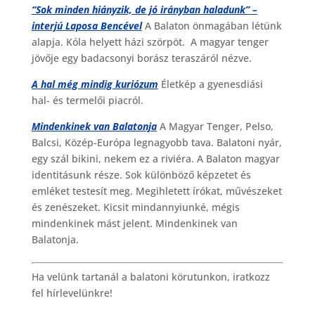
“Sok minden hiányzik, de jó irányban haladunk” –
interjú Laposa Bencével
A Balaton önmagában létünk
alapja. Kóla helyett házi szörpöt. A magyar tenger
jövője egy badacsonyi borász teraszáról nézve.
A hal még mindig kuriózum
Életkép a gyenesdiási
hal- és termelői piacról.
Mindenkinek van Balatonja
A Magyar Tenger, Pelso,
Balcsi, Közép-Európa legnagyobb tava. Balatoni nyár,
egy szál bikini, nekem ez a riviéra. A Balaton magyar
identitásunk része. Sok különböző képzetet és
emléket testesít meg. Megihletett írókat, művészeket
és zenészeket. Kicsit mindannyiunké, mégis
mindenkinek mást jelent. Mindenkinek van
Balatonja.
Ha velünk tartanál a balatoni körutunkon, iratkozz
fel hírlevelünkre!