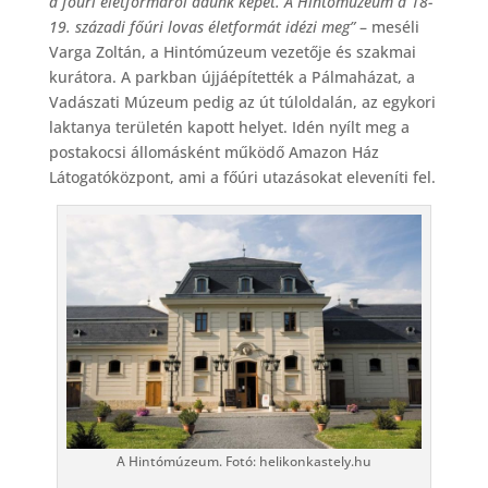
a főúri életformáról adunk képet.
A Hintómúzeum a 18-
19. századi főúri lovas életformát idézi meg”
– meséli
Varga Zoltán, a Hintómúzeum vezetője és szakmai
kurátora. A parkban újjáépítették a Pálmaházat, a
Vadászati Múzeum pedig az út túloldalán, az egykori
laktanya területén kapott helyet. Idén nyílt meg a
postakocsi állomásként működő Amazon Ház
Látogatóközpont, ami a főúri utazásokat eleveníti fel.
A Hintómúzeum. Fotó: helikonkastely.hu