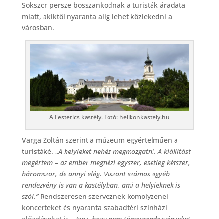
Sokszor persze bosszankodnak a turisták áradata
miatt, akiktől nyaranta alig lehet közlekedni a
városban.
A Festetics kastély. Fotó: helikonkastely.hu
Varga Zoltán szerint a múzeum egyértelműen a
turistáké. „
A helyieket nehéz megmozgatni. A kiállítást
megértem – az ember megnézi egyszer, esetleg kétszer,
háromszor, de annyi elég. Viszont számos egyéb
rendezvény is van a kastélyban, ami a helyieknek is
szól.”
Rendszeresen szerveznek komolyzenei
koncerteket és nyaranta szabadtéri színházi
előadásokat is. „
Igaz, hogy nem tömegrendezvényeket