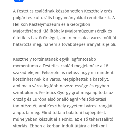
a
A Festetics családnak köszönhetően Keszthely erős
c
polgári és kulturális hagyományokkal rendelkezik. A
e
Helikon Kastélymúzeum és a Georgikon
b
Majortörténeti Kiállítóhely (Majormúzeum) őrzik és
éltetik ezt az örökséget, ami nemcsak a város múltját
o
határozta meg, hanem a továbblépés irányát is jelöli.
o
k
Keszthely történetének egyik legfontosabb
momentuma a Festetics család megjelenése a 18.
század elején. Felsorolni is nehéz, hogy mi mindent
köszönhet nekik a város. Megépítették a kastélyt,
ami ma a város legfőbb nevezetessége és egyben
szimbóluma. Festetics György gróf megalapította az
ország és Európa első önálló agrár-felsőoktatási
tanintézetét, ami Keszthely egyetemi városi rangját
alapozta meg. Elindította a balatoni hajóépítést,
műhelyében készült el a Főnix, az első teherszállító
vitorlás. Ebben a korban indult útjára a Helikoni