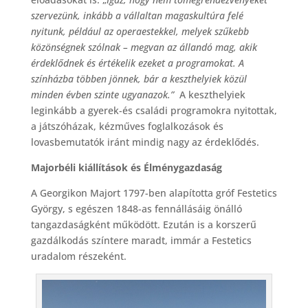
szervezünk, inkább a vállaltan magaskultúra felé
nyitunk, például az operaestekkel, melyek szűkebb
közönségnek szólnak – megvan az állandó mag, akik
érdeklődnek és értékelik ezeket a programokat. A
színházba többen jönnek, bár a keszthelyiek közül
minden évben szinte ugyanazok.”
A keszthelyiek
leginkább a gyerek-és családi programokra nyitottak,
a játszóházak, kézműves foglalkozások és
lovasbemutatók iránt mindig nagy az érdeklődés.
Majorbéli kiállítások és Élménygazdaság
A Georgikon Majort 1797-ben alapította gróf Festetics
György, s egészen 1848-as fennállásáig önálló
tangazdaságként működött. Ezután is a korszerű
gazdálkodás színtere maradt, immár a Festetics
uradalom részeként.