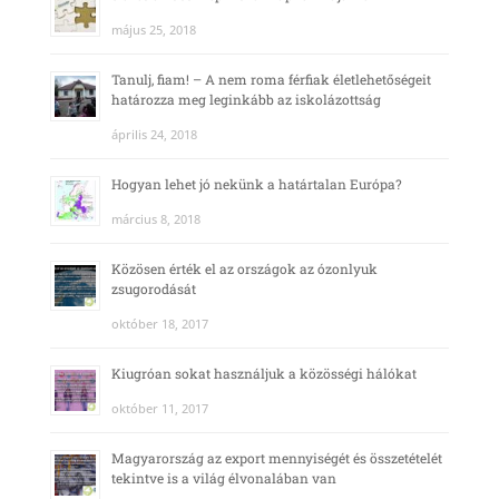
május 25, 2018
Tanulj, fiam! – A nem roma férfiak életlehetőségeit
határozza meg leginkább az iskolázottság
április 24, 2018
Hogyan lehet jó nekünk a határtalan Európa?
március 8, 2018
Közösen érték el az országok az ózonlyuk
zsugorodását
október 18, 2017
Kiugróan sokat használjuk a közösségi hálókat
október 11, 2017
Magyarország az export mennyiségét és összetételét
tekintve is a világ élvonalában van