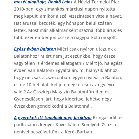
mesél alapítója, Benkő Lajos
A Hévízi Termelői Piac
2010-ben, egy zimankós márciusi napon nyitotta
meg kapuit, amikor a szél vízszintesen vitte a havat.
Hat árussal kezdték, egy hónapon belül százan
lettek. Most már alkalmanként száznál több árus és
több ezer ember jön össze a nagyparkoló mögött.
Egész évben Balaton
Miért csak nyáron utazunk a
Balatonhoz? Miért nem jut eszünkbe, hogy ősszel
vagy télen is érdemes ellátogatni? Miért jó, ha egész
évben van Balaton? Egyáltalán, mi hiányzik ahhoz,
hogy ne csak a „szezonban legyen nyitva” a Balaton,
és ne 10 hét alatt kelljen megkeresni az egy évre
valót? Az Összkép Magazin Balatonfüreden és
Gyenesdiáson járt, hogy kiderítse, lehet-e négy
évszakban gondolkodni a Balatonnál.
A gyerekek itt tanulnak meg biciklizni
Bringás idill és
padlizsános kenyér Köveskálon. Somlyódi Zsuzsa
nénivel beszélgettünk a KerékBárban.