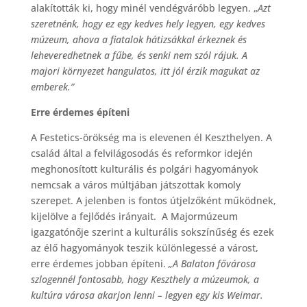
alakították ki, hogy minél vendégváróbb legyen. „
Azt
szeretnénk, hogy ez egy kedves hely legyen, egy kedves
múzeum, ahova a fiatalok hátizsákkal érkeznek és
leheveredhetnek a fűbe, és senki nem szól rájuk. A
majori környezet hangulatos, itt jól érzik magukat az
emberek.”
Erre érdemes építeni
A Festetics-örökség ma is elevenen él Keszthelyen. A
család által a felvilágosodás és reformkor idején
meghonosított kulturális és polgári hagyományok
nemcsak a város múltjában játszottak komoly
szerepet. A jelenben is fontos útjelzőként működnek,
kijelölve a fejlődés irányait. A Majormúzeum
igazgatónője szerint a kulturális sokszínűség és ezek
az élő hagyományok teszik különlegessé a várost,
erre érdemes jobban építeni.
„A Balaton fővárosa
szlogennél fontosabb, hogy Keszthely a múzeumok, a
kultúra városa akarjon lenni –
legyen egy kis Weimar.