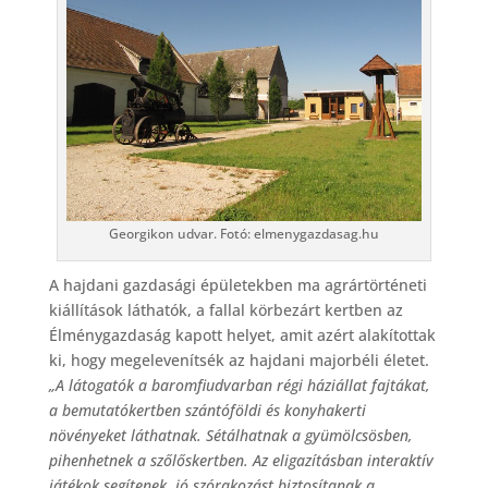
Georgikon udvar. Fotó: elmenygazdasag.hu
A hajdani gazdasági épületekben ma agrártörténeti
kiállítások láthatók, a fallal körbezárt kertben az
Élménygazdaság kapott helyet, amit azért alakítottak
ki, hogy megelevenítsék az hajdani majorbéli életet.
„A látogatók a baromfiudvarban régi háziállat fajtákat,
a bemutatókertben szántóföldi és konyhakerti
növényeket láthatnak. Sétálhatnak a gyümölcsösben,
pihenhetnek a szőlőskertben. Az eligazításban interaktív
játékok segítenek, jó szórakozást biztosítanak a