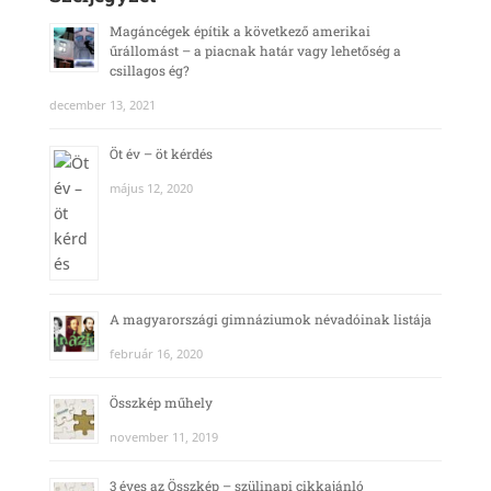
Magáncégek építik a következő amerikai
űrállomást – a piacnak határ vagy lehetőség a
csillagos ég?
december 13, 2021
Öt év – öt kérdés
május 12, 2020
A magyarországi gimnáziumok névadóinak listája
február 16, 2020
Összkép műhely
november 11, 2019
3 éves az Összkép – szülinapi cikkajánló