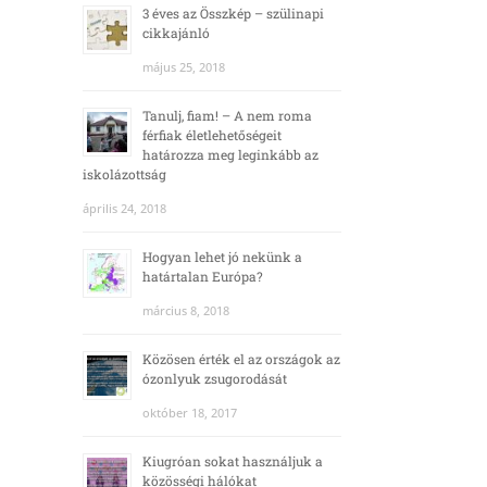
3 éves az Összkép – szülinapi
cikkajánló
május 25, 2018
Tanulj, fiam! – A nem roma
férfiak életlehetőségeit
határozza meg leginkább az
iskolázottság
április 24, 2018
Hogyan lehet jó nekünk a
határtalan Európa?
március 8, 2018
Közösen érték el az országok az
ózonlyuk zsugorodását
október 18, 2017
Kiugróan sokat használjuk a
közösségi hálókat