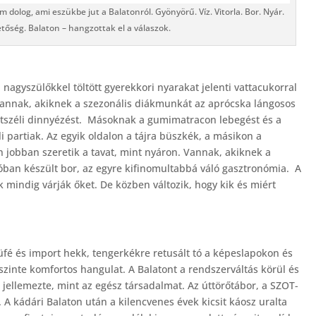
olog, ami eszükbe jut a Balatonról. Gyönyörű. Víz. Vitorla. Bor. Nyár.
őség. Balaton – hangzottak el a válaszok.
nagyszülőkkel töltött gyerekkori nyarakat jelenti vattacukorral
Vannak, akiknek a szezonális diákmunkát az aprócska lángosos
 útszéli dinnyézést. Másoknak a gumimatracon lebegést és a
li partiak. Az egyik oldalon a tájra büszkék, a másikon a
en jobban szeretik a tavat, mint nyáron. Vannak, akiknek a
ióban készült bor, az egyre kifinomultabbá váló gasztronómia. A
k mindig várják őket. De közben változik, hogy kik és miért
üfé és import hekk, tengerkékre retusált tó a képeslapokon és
szinte komfortos hangulat. A Balatont a rendszerváltás körül és
jellemezte, mint az egész társadalmat. Az úttörőtábor, a SZOT-
A kádári Balaton után a kilencvenes évek kicsit káosz uralta