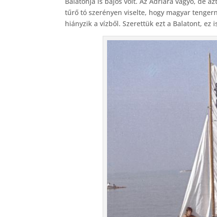
Balatonja is bájos volt. Az Adriára vágyó, de 
tűrő tó szerényen viselte, hogy magyar tenger
hiányzik a vízből. Szerettük ezt a Balatont, ez i