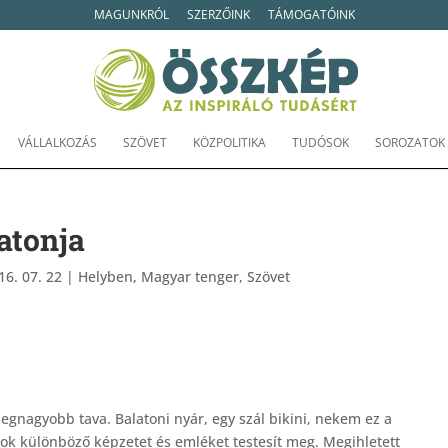
MAGUNKRÓL
SZERZŐINK
TÁMOGATÓINK
VÁLLALKOZÁS
SZÖVET
KÖZPOLITIKA
TUDÓSOK
SOROZATOK
atonja
16. 07. 22
|
Helyben
,
Magyar tenger
,
Szövet
egnagyobb tava. Balatoni nyár, egy szál bikini, nekem ez a
Sok különböző képzetet és emléket testesít meg. Megihletett