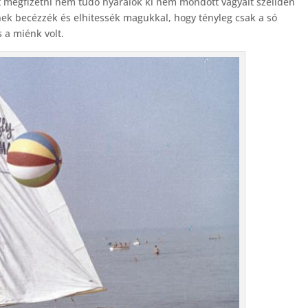
azt megfizetni nem tudó nyaralók ki nem mondott vágyait szelíden
nek becézzék és elhitessék magukkal, hogy tényleg csak a só
s a miénk volt.