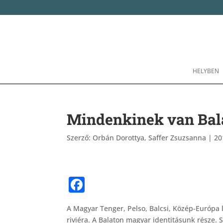
HELYBEN
Mindenkinek van Bal
Szerző:
Orbán Dorottya, Saffer Zsuzsanna
|
20
F
a
A Magyar Tenger, Pelso, Balcsi, Közép-Európa l
c
riviéra. A Balaton magyar identitásunk része. 