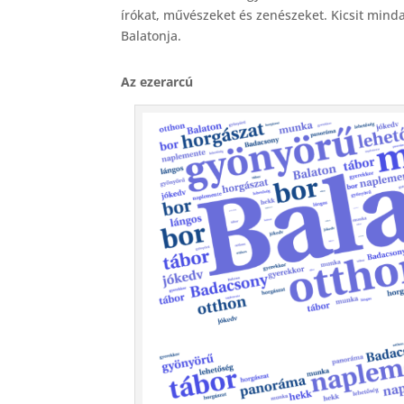
e
írókat, művészeket és zenészeket. Kicsit min
b
Balatonja.
o
Az ezerarcú
o
k