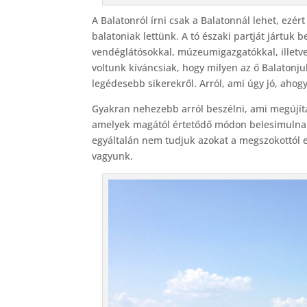
A Balatonról írni csak a Balatonnál lehet, ezér
balatoniak lettünk. A tó északi partját jártuk 
vendéglátósokkal, múzeumigazgatókkal, illetve
voltunk kíváncsiak, hogy milyen az ő Balatonj
legédesebb sikerekről. Arról, ami úgy jó, ahogy 
Gyakran nehezebb arról beszélni, ami megújít
amelyek magától értetődő módon belesimulna
egyáltalán nem tudjuk azokat a megszokottól el
vagyunk.