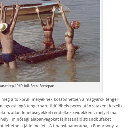
llanatkép 1969-ből. Foto: Fortepan
ak meg a tó körül, melyeknek köszönhetően a magyarok tenger-
m egy csillogó tengerparti üdülőhely poros utánzataként kezelik,
aknázatlan lehetőségekkel rendelkező vidékként, melyet már
helyi, minőségi alapanyagokat felhasználó strandbüféket
lat lehetne a jáde mellett. A tihanyi panoráma, a Badacsony, a