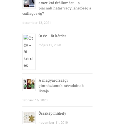
amerikai űrállomást – a
piacnak határ vagy lehetőség a
csillagos ég?
december 13, 2021
Öt év – öt kérdés
május 12, 2020
A magyarországi
gimnáziumok névadóinak
listája
február 16, 2020
Összkép műhely
november 11, 2019