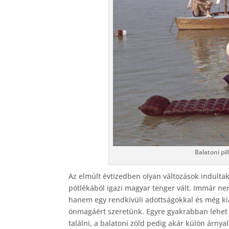
Balatoni pi
Az elmúlt évtizedben olyan változások indult
pótlékából igazi magyar tenger vált. Immár ne
hanem egy rendkívüli adottságokkal és még ki
önmagáért szeretünk. Egyre gyakrabban lehet 
találni, a balatoni zöld pedig akár külön árnya