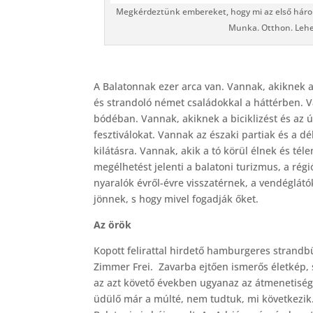
Megkérdeztünk embereket, hogy mi az első három d
Munka. Otthon. Lehet
A Balatonnak ezer arca van. Vannak, akiknek a 
és strandoló német családokkal a háttérben. 
bódéban. Vannak, akiknek a biciklizést és az
fesztiválokat. Vannak az északi partiak és a dé
kilátásra. Vannak, akik a tó körül élnek és tél
megélhetést jelenti a balatoni turizmus, a rég
nyaralók évről-évre visszatérnek, a vendéglátó
jönnek, s hogy mivel fogadják őket.
Az örök
Kopott felirattal hirdető hamburgeres strandb
Zimmer Frei. Zavarba ejtően ismerős életkép, 
az azt követő években ugyanaz az átmenetiség 
üdülő már a múlté, nem tudtuk, mi következik. 