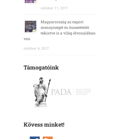
október 11, 2017
Magyarország az export
mennyiségét és összetételét
tekintve is a világ élvonalában
van
október 4, 2017
Támogatóink
Kövess minket!