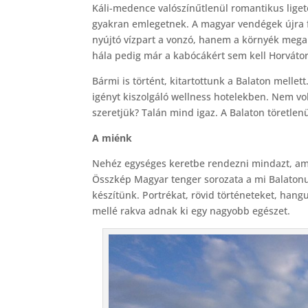
Káli-medence valószínűtlenül romantikus ligete
gyakran emlegetnek. A magyar vendégek újra f
nyújtó vízpart a vonzó, hanem a környék megan
hála pedig már a kabócákért sem kell Horváto
Bármi is történt, kitartottunk a Balaton mell
igényt kiszolgáló wellness hotelekben. Nem vo
szeretjük? Talán mind igaz. A Balaton töretle
A miénk
Nehéz egységes keretbe rendezni mindazt, amit
Összkép Magyar tenger sorozata a mi Balatonun
készítünk. Portrékat, rövid történeteket, hang
mellé rakva adnak ki egy nagyobb egészet.