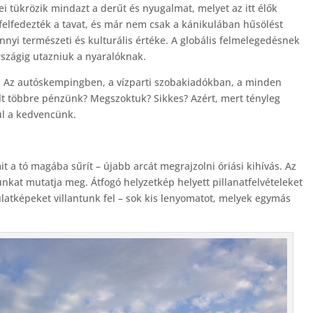
i tükrözik mindazt a derűt és nyugalmat, melyet az itt élők
elfedezték a tavat, és már nem csak a kánikulában hűsölést
nyi természeti és kulturális értéke. A globális felmelegedésnek
rszágig utazniuk a nyaralóknak.
ett. Az autóskempingben, a vízparti szobakiadókban, a minden
lt többre pénzünk? Megszoktuk? Sikkes? Azért, mert tényleg
nül a kedvencünk.
 a tó magába sűrít – újabb arcát megrajzolni óriási kihívás. Az
kat mutatja meg. Átfogó helyzetkép helyett pillanatfelvételeket
ulatképeket villantunk fel – sok kis lenyomatot, melyek egymás