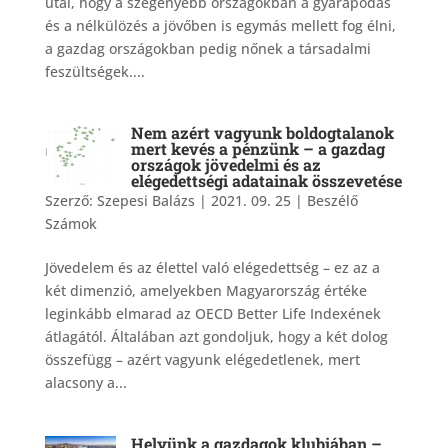
utal, hogy a szegényebb országokban a gyarapodás
és a nélkülözés a jövőben is egymás mellett fog élni,
a gazdag országokban pedig nőnek a társadalmi
feszültségek....
Nem azért vagyunk boldogtalanok
mert kevés a pénzünk – a gazdag
országok jövedelmi és az
elégedettségi adatainak összevetése
Szerző:
Szepesi Balázs
|
2021. 09. 25
|
Beszélő
Számok
Jövedelem és az élettel való elégedettség – ez az a
két dimenzió, amelyekben Magyarország értéke
leginkább elmarad az OECD Better Life Indexének
átlagától. Általában azt gondoljuk, hogy a két dolog
összefügg – azért vagyunk elégedetlenek, mert
alacsony a...
Helyünk a gazdagok klubjában –