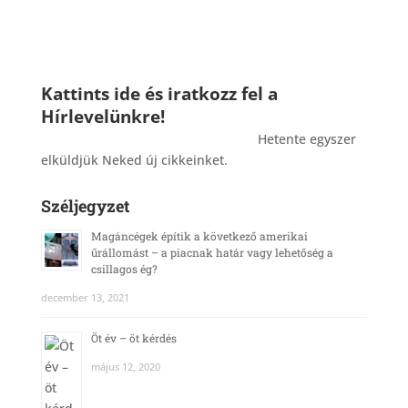
Kattints ide és iratkozz fel a
Hírlevelünkre!
_______________________________________
Hetente egyszer
elküldjük Neked új cikkeinket.
Széljegyzet
Magáncégek építik a következő amerikai
űrállomást – a piacnak határ vagy lehetőség a
csillagos ég?
december 13, 2021
Öt év – öt kérdés
május 12, 2020