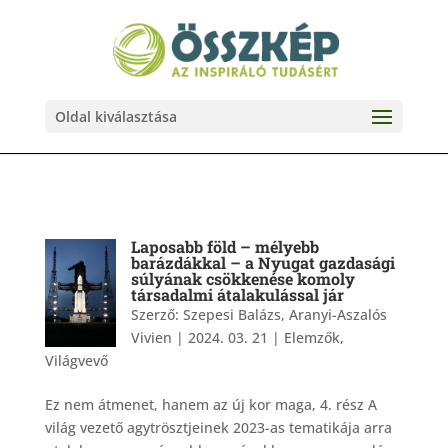
Oldal kiválasztása
Laposabb föld – mélyebb
barázdákkal – a Nyugat gazdasági
súlyának csökkenése komoly
társadalmi átalakulással jár
Szerző:
Szepesi Balázs, Aranyi-Aszalós
Vivien
|
2024. 03. 21
|
Elemzők
,
Világvevő
Ez nem átmenet, hanem az új kor maga, 4. rész A
világ vezető agytrösztjeinek 2023-as tematikája arra