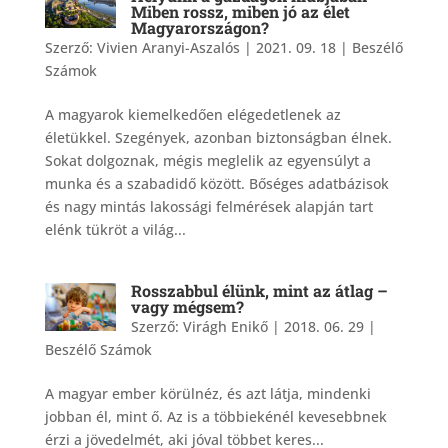
Miben rossz, miben jó az élet
Magyarországon?
Szerző:
Vivien Aranyi-Aszalós
|
2021. 09. 18
|
Beszélő
Számok
A magyarok kiemelkedően elégedetlenek az
életükkel. Szegények, azonban biztonságban élnek.
Sokat dolgoznak, mégis meglelik az egyensúlyt a
munka és a szabadidő között. Bőséges adatbázisok
és nagy mintás lakossági felmérések alapján tart
elénk tükröt a világ...
Rosszabbul élünk, mint az átlag –
vagy mégsem?
Szerző:
Virágh Enikő
|
2018. 06. 29
|
Beszélő Számok
A magyar ember körülnéz, és azt látja, mindenki
jobban él, mint ő. Az is a többiekénél kevesebbnek
érzi a jövedelmét, aki jóval többet keres...