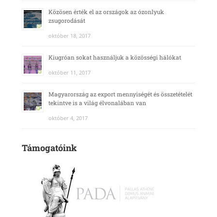
Közösen érték el az országok az ózonlyuk
zsugorodását
október 18, 2017
Kiugróan sokat használjuk a közösségi hálókat
október 11, 2017
Magyarország az export mennyiségét és összetételét
tekintve is a világ élvonalában van
október 4, 2017
Támogatóink