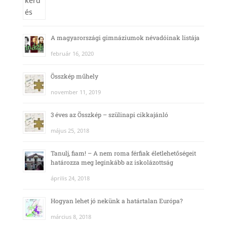
A magyarországi gimnáziumok névadóinak listája
február 16, 2020
Összkép műhely
november 11, 2019
3 éves az Összkép – szülinapi cikkajánló
május 25, 2018
Tanulj, fiam! – A nem roma férfiak életlehetőségeit
határozza meg leginkább az iskolázottság
április 24, 2018
Hogyan lehet jó nekünk a határtalan Európa?
március 8, 2018