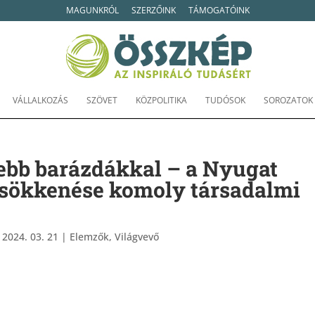
MAGUNKRÓL
SZERZŐINK
TÁMOGATÓINK
VÁLLALKOZÁS
SZÖVET
KÖZPOLITIKA
TUDÓSOK
SOROZATOK
ebb barázdákkal – a Nyugat
csökkenése komoly társadalmi
|
2024. 03. 21
|
Elemzők
,
Világvevő