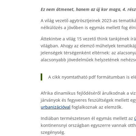
a
Ez nem átmenet, hanem az új kor maga, 4. rész
c
e
A világ vezető agytrösztjeinek 2023-as temati
nélkülözés a jövőben is egymás mellett fog él
b
Áttekintve a világ 15 vezető think tankjének í
o
világban. Ahogy az elemző műhelyek tematikájá
o
jelenségek térségenként eltérnek: az alacson
k
alacsonyabb jövedelműek helyzetének nehézsége
A cikk nyomtatható pdf formátumban is el
Afrika dinamikus fejlődéséről árulkodnak a viz
járványok és fegyveres feszültségek mellett e
urbanizációval
foglalkoznak az elemzők.
Indiában természetesen él egymás mellett az
kontinensnyi országban egyszerre vannak otthon
szegénység.