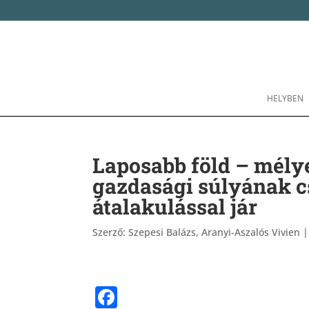
HELYBEN
Laposabb föld – mély
gazdasági súlyának 
átalakulással jár
Szerző:
Szepesi Balázs, Aranyi-Aszalós Vivien
F