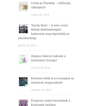
3 éves az Összkép – szülinapi
cikkajánló
május 25, 2018
Tanulj, fiam! – A nem roma
férfiak életlehetőségeit
határozza meg leginkább az
iskolázottság
április 24, 2018
Hogyan lehet jó nekünk a
határtalan Európa?
március 8, 2018
Közösen érték el az országok az
ózonlyuk zsugorodását
október 18, 2017
Kiugróan sokat használjuk a
közösségi hálókat