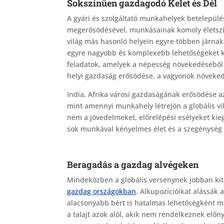
Sokszínűen gazdagodó Kelet és Dél
A gyári és szolgáltató munkahelyek betelepül
megerősödésével, munkásainak komoly életszín
világ más hasonló helyein egyre többen járnak
egyre nagyobb és komplexebb lehetőségeket kín
feladatok, amelyek a népesség növekedéséből
helyi gazdaság erősödése, a vagyonok növeked
India, Afrika városi gazdaságának erősödése a
mint amennyi munkahely létrejön a globális vi
nem a jövedelmeket, előrelépési esélyeket kie
sok munkával kényelmes élet és a szegénység vi
Beragadás a gazdag alvégeken
Mindeközben a globális versenynek jobban ki
gazdag országokban
. Alkupozícióikat alássák
alacsonyabb bért is hatalmas lehetőségként me
a talajt azok alól, akik nem rendelkeznek előny