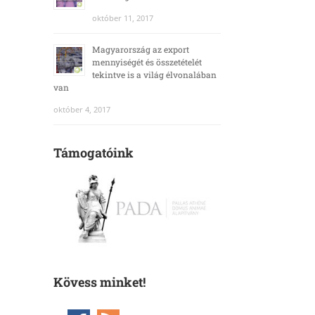
október 11, 2017
Magyarország az export
mennyiségét és összetételét
tekintve is a világ élvonalában
van
október 4, 2017
Támogatóink
Kövess minket!