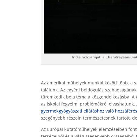
India holdjáróját, a Chandrayaan-3-at s
Az amerikai műhelyek munkái között több, a 
találunk. Az egyéni boldogulás szabadságának
türemkedik be a téma a közgondolkozásba. A g
az iskolai fegyelmi problémákról olvashatunk.
gyermekgyógyászati ellátáshoz való hozzáféré
szegényebb részein természetesnek tartott, de 
Az Európai kutatóműhelyek elemzéseiben font
térségeiből és a világ szegényebb országaiból