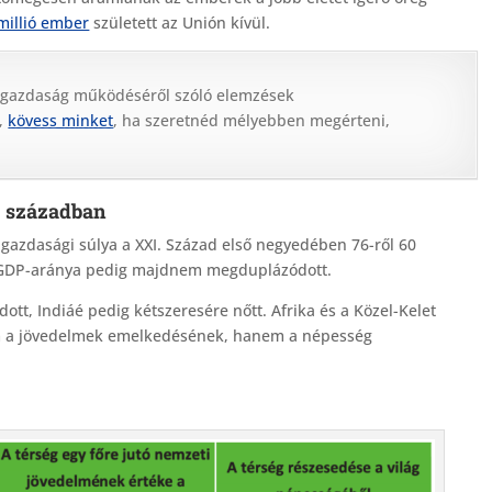
 millió ember
született az Unión kívül.
 gazdaság működéséről szóló elemzések
,
kövess minket
, ha szeretnéd mélyebben megérteni,
1. században
s gazdasági súlya a XXI. Század első negyedében 76-ről 60
k GDP-aránya pedig majdnem megduplázódott.
tt, Indiáé pedig kétszeresére nőtt. Afrika és a Közel-Kelet
em a jövedelmek emelkedésének, hanem a népesség