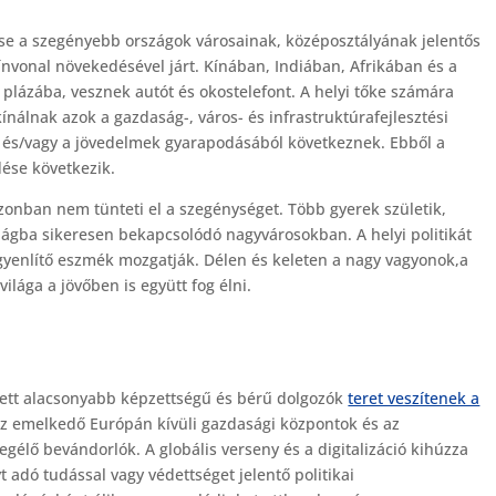
ése a szegényebb országok városainak, középosztályának jelentős
vonal növekedésével járt. Kínában, Indiában, Afrikában és a
 plázába, vesznek autót és okostelefont. A helyi tőke számára
álnak azok a gazdaság-, város- és infrastruktúrafejlesztési
 és/vagy a jövedelmek gyarapodásából következnek. Ebből a
ése következik.
zonban nem tünteti el a szegénységet. Több gyerek születik,
lágba sikeresen bekapcsolódó nagyvárosokban. A helyi politikát
gyenlítő eszmék mozgatják. Délen és keleten a nagy vagyonok,a
lága a jövőben is együtt fog élni.
tett alacsonyabb képzettségű és bérű dolgozók
teret veszítenek a
 az emelkedő Európán kívüli gazdasági központok és az
gélő bevándorlók. A globális verseny és a digitalizáció kihúzza
t adó tudással vagy védettséget jelentő politikai