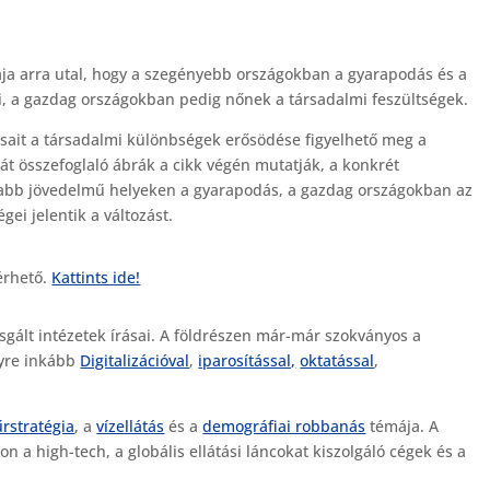
kája arra utal, hogy a szegényebb országokban a gyarapodás és a
ni, a gazdag országokban pedig nőnek a társadalmi feszültségek.
rásait a társadalmi különbségek erősödése figyelhető meg a
t összefoglaló ábrák a cikk végén mutatják, a konkrét
yabb jövedelmű helyeken a gyarapodás, a gazdag országokban az
i jelentik a változást.
érhető.
Kattints ide!
sgált intézetek írásai. A földrészen már-már szokványos a
gyre inkább
Digitalizációval
,
iparosítással,
oktatással
,
űrstratégia
, a
vízellátás
és a
demográfiai robbanás
témája. A
 a high-tech, a globális ellátási láncokat kiszolgáló cégek és a