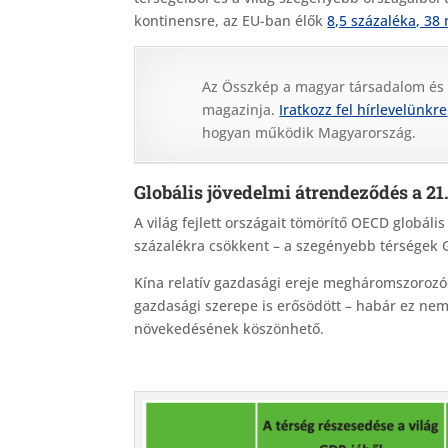
kontinensre, az EU-ban élők
8,5 százaléka, 38
Az Összkép a magyar társadalom és
magazinja.
Iratkozz fel hírlevelünkre
hogyan működik Magyarország.
Globális jövedelmi átrendeződés a 2
A világ fejlett országait tömörítő OECD globáli
százalékra csökkent – a szegényebb térsége
Kína relatív gazdasági ereje megháromszorozódo
gazdasági szerepe is erősödött – habár ez n
növekedésének köszönhető.