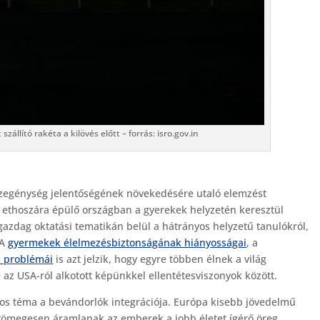
zállító rakéta a kilövés előtt – forrás: isro.gov.in
szegénység jelentőségének növekedésére utaló elemzést
 ethoszára épülő országban a gyerekek helyzetén keresztül
azdag oktatási tematikán belül a hátrányos helyzetű tanulókról,
 A
gyermekek élelmezésbiztonságának hiányosságai
, a
s problémái
is azt jelzik, hogy egyre többen élnek a világ
az USA-ról alkotott képünkkel ellentétesviszonyok között.
os téma a bevándorlók integrációja. Európa kisebb jövedelmű
 tömegesen áramlanak az emberek a jobb életet ígérő öreg