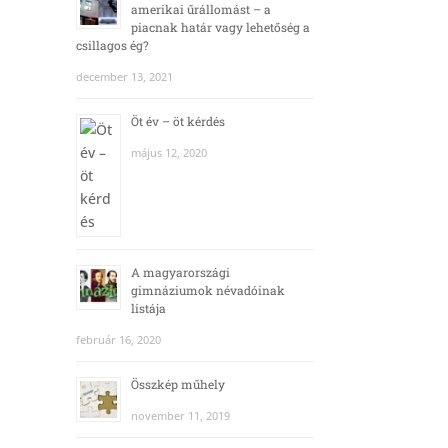
amerikai űrállomást – a
piacnak határ vagy lehetőség a
csillagos ég?
december 13, 2021
Öt év – öt kérdés
május 12, 2020
A magyarországi
gimnáziumok névadóinak
listája
február 16, 2020
Összkép műhely
november 11, 2019