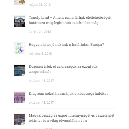
május 25, 2018
Tanulj, fiam! – A nem roma férfiak életlehetőségeit
határozza meg leginkább az iskolázottság
április 24, 2018
Hogyan lehet jó nekünk a határtalan Európa?
március 8, 2018
Közösen érték el az országok az ózonlyuk
zsugorodását
október 18, 2017
Kiugróan sokat használjuk a közösségi hálókat
október 11, 2017
Magyarország az export mennyiségét és összetételét
tekintve is a világ élvonalában van