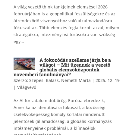
A világ vezető think tankjeinek elemzései 2026
februárjában is a geopolitikai feszültségekre és az
átrendeződő viszonyokhoz való alkalmazkodásra
fókuszáltak. Több elemzés foglalkozott azzal, milyen
stratégáikra, intézményi változásokra van szükség
egy...
A fokozódás szelleme járja be a
világot – Mit üzennek a vezető
globális elemzőközpontok
novemberi tanulmányai?
Szerző:
Szepesi Balázs, Németh Márta
|
2025. 12. 19
|
Világvevő
Az AI forradalom dübörög, Európa ébredezik,
Amerika az identitására fókuszál, a közösségi
cselekvőképesség komoly korlátai mindenütt
jelentősek (államadósság, a globális kormányzás
intézményeinek problémái, a klímacélok