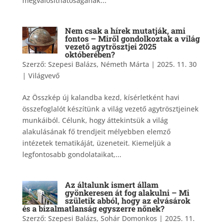
megvalósíthatóságának...
Nem csak a hírek mutatják, ami
fontos – Miről gondolkoztak a világ
vezető agytrösztjei 2025
októberében?
Szerző:
Szepesi Balázs, Németh Márta
|
2025. 11. 30
|
Világvevő
Az Összkép új kalandba kezd, kísérletként havi
összefoglalót készítünk a világ vezető agytrösztjeinek
munkáiból. Célunk, hogy áttekintsük a világ
alakulásának fő trendjeit mélyebben elemző
intézetek tematikáját, üzeneteit. Kiemeljük a
legfontosabb gondolataikat,...
Az általunk ismert állam
gyönkeresen át fog alakulni – Mi
születik abból, hogy az elvásárok
és a bizalmatlanság egyszerre nőnek?
Szerző:
Szepesi Balázs, Sohár Domonkos
|
2025. 11.