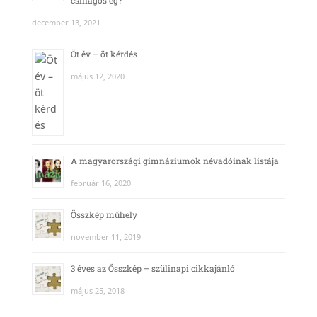
csillagos ég?
december 13, 2021
Öt év – öt kérdés
május 12, 2020
A magyarországi gimnáziumok névadóinak listája
február 16, 2020
Összkép műhely
november 11, 2019
3 éves az Összkép – szülinapi cikkajánló
május 25, 2018