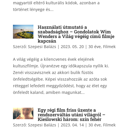
magyartól eltérő kulturális kódok, azonban a
történet lényege és...
Használati útmutató a
szabadsághoz – Gondolatok Wim
Wenders a Világ végéig című filmje
kapcsán
Szerző:
Szepesi Balázs
|
2023. 05. 20
|
30 éve
,
Filmek
A világ végéig a kilencvenes évek elejének
kultuszfilmje. Újranézve egy időkapszula nyílik ki.
Zenéi visszavisznek az akkori bulik füstös
önfeledtségébe. Képei visszahozzák az azóta sok
réteggel lefedett meggyőződést, hogy az élet egy
önfeledt kaland, amiben magunkat...
Egy régi film friss üzente a
rendszerváltás utáni világról –
Kieślowski három: szín fehér
Szerző:
Szepesi Balázs
|
2023. 04. 14
|
30 éve
,
Filmek