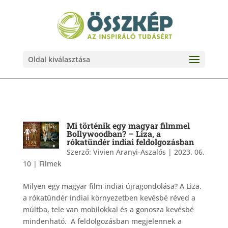
Oldal kiválasztása
Mi történik egy magyar filmmel
Bollywoodban? – Liza, a
rókatündér indiai feldolgozásban
Szerző:
Vivien Aranyi-Aszalós
|
2023. 06.
10
|
Filmek
Milyen egy magyar film indiai újragondolása? A Liza,
a rókatündér indiai környezetben kevésbé réved a
múltba, tele van mobilokkal és a gonosza kevésbé
mindenható. A feldolgozásban megjelennek a