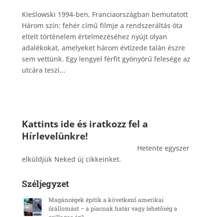
Kieślowski 1994-ben, Franciaországban bemutatott
Három szín: fehér című filmje a rendszeráltás óta
eltelt történelem értelmezéséhez nyújt olyan
adalékokat, amelyeket három évtizede talán észre
sem vettünk. Egy lengyel férfit gyönyörű felesége az
utcára teszi...
Kattints ide és iratkozz fel a
Hírlevelünkre!
_______________________________________
Hetente egyszer
elküldjük Neked új cikkeinket.
Széljegyzet
Magáncégek építik a következő amerikai
űrállomást – a piacnak határ vagy lehetőség a