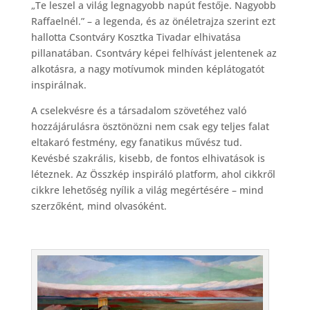
„Te leszel a világ legnagyobb napút festője. Nagyobb
Raffaelnél.” – a legenda, és az önéletrajza szerint ezt
hallotta Csontváry Kosztka Tivadar elhivatása
pillanatában. Csontváry képei felhívást jelentenek az
alkotásra, a nagy motívumok minden képlátogatót
inspirálnak.
A cselekvésre és a társadalom szövetéhez való
hozzájárulásra ösztönözni nem csak egy teljes falat
eltakaró festmény, egy fanatikus művész tud.
Kevésbé szakrális, kisebb, de fontos elhivatások is
léteznek. Az Összkép inspiráló platform, ahol cikkről
cikkre lehetőség nyílik a világ megértésére – mind
szerzőként, mind olvasóként.