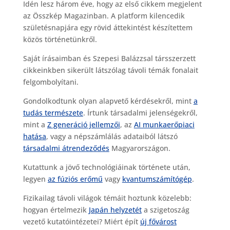
Idén lesz három éve, hogy az első cikkem megjelent
c
az Összkép Magazinban. A platform kilencedik
e
születésnapjára egy rövid áttekintést készítettem
b
közös történetünkről.
o
Saját írásaimban és Szepesi Balázzsal társszerzett
cikkeinkben sikerült látszólag távoli témák fonalait
o
felgombolyítani.
k
Gondolkodtunk olyan alapvető kérdésekről, mint
a
tudás természete
. Írtunk társadalmi jelenségekről,
mint a
Z generáció jellemzői
, az
AI munkaerőpiaci
hatása
, vagy a népszámlálás adataiból látszó
társadalmi átrendeződés
Magyarországon.
Kutattunk a jövő technológiáinak története után,
legyen
az fúziós erőmű
vagy
kvantumszámítógép
.
Fizikailag távoli világok témáit hoztunk közelebb:
hogyan értelmezik
Japán helyzetét
a szigetoszág
vezető kutatóintézetei? Miért épít
új fővárost