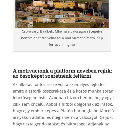
Csontváry: Baalbek. Mintha a valóságot rétegeire
bontva építette volna fel a motívumot a festő. Kép
forrása: mng.hu
A motivációnk a platform nevében rejlik:
az összképet szeretnénk feltárni
Az alkotás fontos része volt a személyes fejlődés,
amire a sztorik összerakása és a közös munka során
lehetőségem nyílt. Azonban bízom benne, hogy egyik
cikk sem öncélú. Abból a hitből dolgoznak az írások,
hogy egy ember képes a Platón barlangfalán táncoló
árnyakon átlátni, és megismerni a valóságot. Céljuk,
hogy tiszta gondolatokat és bátorságot adjanak az