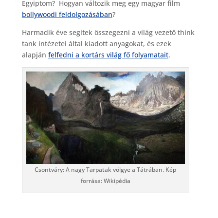
Egyiptom? Hogyan változik meg egy magyar film
bollywoodi feldolgozásában
?
Harmadik éve segítek összegezni a világ vezető think
tank intézetei által kiadott anyagokat, és ezek
alapján
felfedni a kortárs világ fő folyamatait
.
Csontváry: A nagy Tarpatak völgye a Tátrában. Kép
forrása: Wikipédia