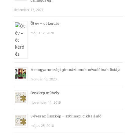
csillagos ég?
december 13, 2021
Öt év – öt kérdés
május 12, 2020
A magyarországi gimnáziumok névadóinak listája
február 16, 2020
Összkép műhely
november 11, 2019
3 éves az Összkép – szülinapi cikkajánló
május 25, 2018