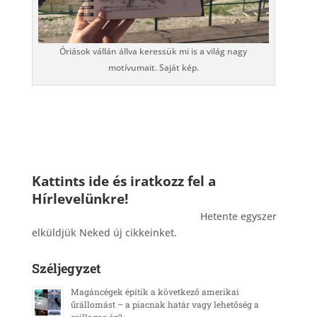
Óriások vállán állva keressük mi is a világ nagy
motívumait. Saját kép.
Kattints ide és iratkozz fel a
Hírlevelünkre!
_______________________________________
Hetente egyszer
elküldjük Neked új cikkeinket.
Széljegyzet
Magáncégek építik a következő amerikai
űrállomást – a piacnak határ vagy lehetőség a