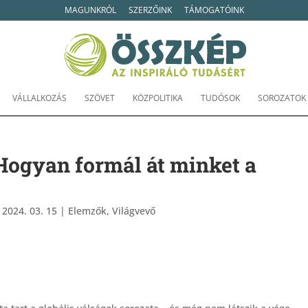
MAGUNKRÓL
SZERZŐINK
TÁMOGATÓINK
VÁLLALKOZÁS
SZÖVET
KÖZPOLITIKA
TUDÓSOK
SOROZATOK
– Hogyan formál át minket a
|
2024. 03. 15
|
Elemzők
,
Világvevő