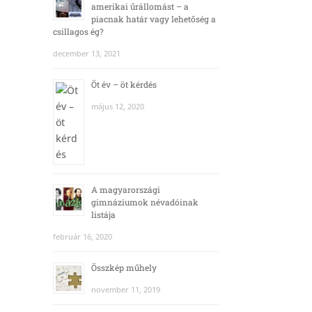
amerikai űrállomást – a
piacnak határ vagy lehetőség a
csillagos ég?
december 13, 2021
Öt év – öt kérdés
május 12, 2020
A magyarországi
gimnáziumok névadóinak
listája
február 16, 2020
Összkép műhely
november 11, 2019