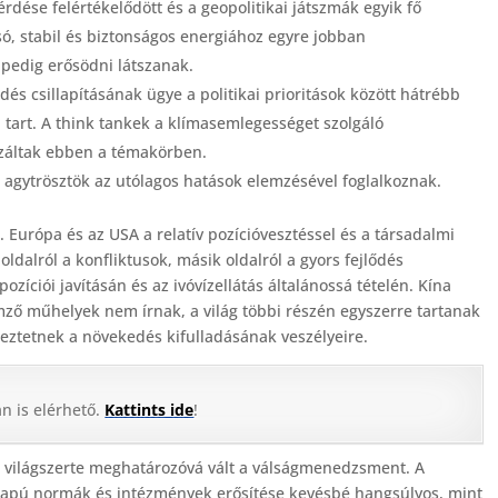
érdése felértékelődött és a geopolitikai játszmák egyik fő
só, stabil és biztonságos energiához egyre jobban
 pedig erősödni látszanak.
dés csillapításának ügye a politikai prioritások között hátrébb
tart. A think tankek a klímasemlegességet szolgáló
száltak ebben a témakörben.
 agytrösztök az utólagos hatások elemzésével foglalkoznak.
 Európa és az USA a relatív pozícióvesztéssel és a társadalmi
ldalról a konfliktusok, másik oldalról a gyors fejlődés
ozíciói javításán és az ivóvízellátás általánossá tételén. Kína
mző műhelyek nem írnak, a világ többi részén egyszerre tartanak
meztetnek a növekedés kifulladásának veszélyeire.
n is elérhető.
Kattints ide
!
n világszerte meghatározóvá vált a válságmenedzsment. A
kalapú normák és intézmények erősítése kevésbé hangsúlyos, mint