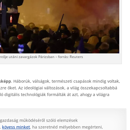
tője utáni zavargázok Párizsban – forrás: Reuters
ásképp
. Háborúk, válságok, természeti csapások mindig voltak,
re őket. Az ideológiai változások, a világ összekapcsoltabbá
ó digitális technológiák formálták át azt, ahogy a világra
 gazdaság működéséről szóló elemzések
,
kövess minket
, ha szeretnéd mélyebben megérteni,