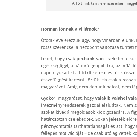
A 15 think tank elemzéseiben megjel
Honnan jönnek a villámok?
Ötödik éve érezzük úgy, hogy viharban élünk. N
rossz szerencse, a nézőpont változása tünteti f
Lehet, hogy
csak pechünk van
– véletlenül sű
egészségügyi, a háború geopolitika, az infláci
napon lyukad ki a bicikli kereke és törik össze 
összefüggést keresni köztük. Ha csak a rossz
magyarázni. Amíg nem dobunk hatost, nem lé
Gyakori magyarázat, hogy
valakik valahol val
intézményrendszerek gazdái elaludtak. Nem szá
azokat kivédő megoldások kidolgozására. A fig
határozottan cselekedtek. Sokan jelezték előre
pénznyomtatás tarthatatlanságát és azt, hogy a
fellépés motivációját – de csak utólag vették 