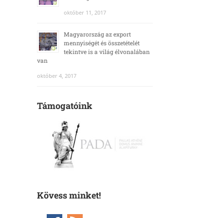
október 11, 2017
Magyarország az export
mennyiségét és összetételét
tekintve is a világ élvonalában
van
október 4, 2017
Támogatóink
Kövess minket!