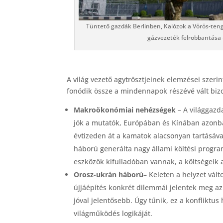
Tüntető gazdák Berlinben, Kalózok a Vörös-ten
gázvezeték felrobbantása 
A világ vezető agytrösztjeinek elemzései szerin
fonódik össze a mindennapok részévé vált biz
Makroökonómiai nehézségek
– A világgaz
jók a mutatók, Európában és Kínában azonba
évtizeden át a kamatok alacsonyan tartásával
háború generálta nagy állami költési progr
eszközök kifulladóban vannak, a költségeik 
Orosz-ukrán háború
– Keleten a helyzet vál
újjáépítés konkrét dilemmái jelentek meg az
jóval jelentősebb. Úgy tűnik, ez a konfliktu
világműködés logikáját.