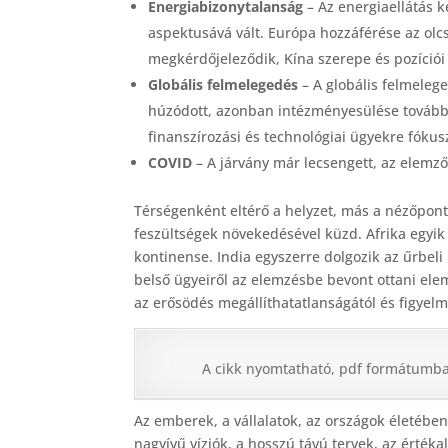
Energiabizonytalanság
– Az energiaellátás k
aspektusává vált. Európa hozzáférése az olc
megkérdőjeleződik, Kína szerepe és pozíciói
Globális felmelegedés
– A globális felmelege
húzódott, azonban intézményesülése tovább 
finanszírozási és technológiai ügyekre fóku
COVID
– A járvány már lecsengett, az elemző
Térségenként eltérő a helyzet, más a nézőpont.
feszültségek növekedésével küzd. Afrika egyik o
kontinense. India egyszerre dolgozik az űrbeli p
belső ügyeiről az elemzésbe bevont ottani ele
az erősödés megállíthatatlanságától és figyel
A cikk nyomtatható, pdf formátumba
Az emberek, a vállalatok, az országok életébe
nagyívű víziók, a hosszú távú tervek, az érté