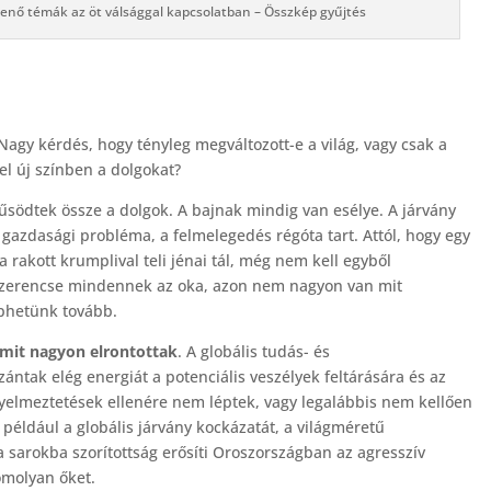
enő témák az öt válsággal kapcsolatban – Összkép gyűjtés
agy kérdés, hogy tényleg megváltozott-e a világ, vagy csak a
el új színben a dolgokat?
rűsödtek össze a dolgok. A bajnak mindig van esélye. A járvány
ó gazdasági probléma, a felmelegedés régóta tart. Attól, hogy egy
a rakott krumplival teli jénai tál, még nem kell egyből
 szerencse mindennek az oka, azon nem nagyon van mit
phetünk tovább.
amit nagyon elrontottak
. A globális tudás- és
ntak elég energiát a potenciális veszélyek feltárására és az
yelmeztetések ellenére nem léptek, vagy legalábbis nem kellően
 például a globális járvány kockázatát, a világméretű
 sarokba szorítottság erősíti Oroszországban az agresszív
komolyan őket.