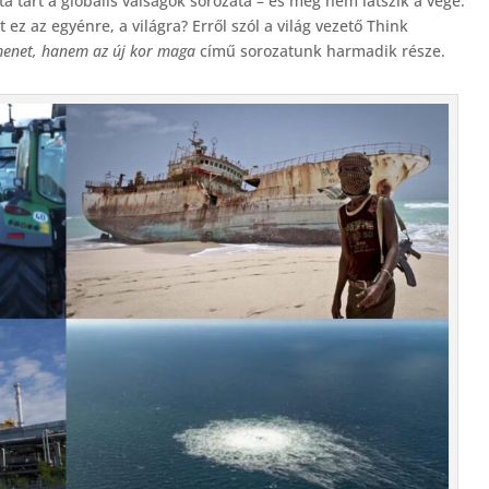
a tart a globális válságok sorozata – és még nem látszik a vége.
ez az egyénre, a világra? Erről szól a világ vezető Think
enet, hanem az új kor maga
című sorozatunk harmadik része.