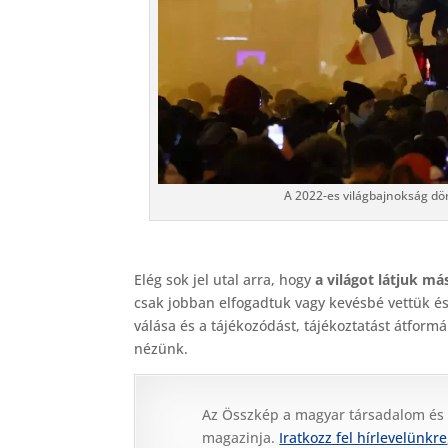
A 2022-es világbajnokság dön
Elég sok jel utal arra, hogy
a világot látjuk m
csak jobban elfogadtuk vagy kevésbé vettük ész
válása és a tájékozódást, tájékoztatást átformál
nézünk.
Az Összkép a magyar társadalom és
magazinja.
Iratkozz fel hírlevelünkre