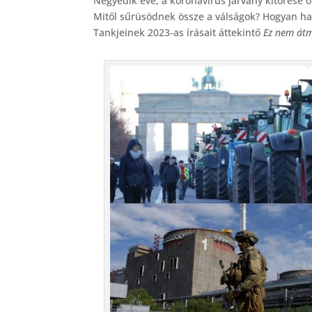
Negyedik éve, a koronavírus járvány kitörése ót
c
Mitől sűrüsödnek össze a válságok? Hogyan hat 
e
Tankjeinek 2023-as írásait áttekintő
Ez nem átm
b
o
o
k