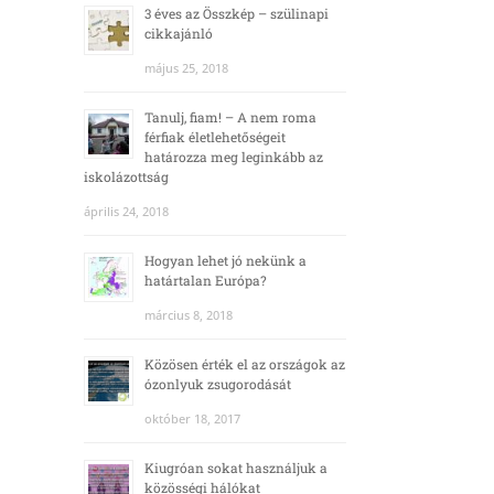
3 éves az Összkép – szülinapi
cikkajánló
május 25, 2018
Tanulj, fiam! – A nem roma
férfiak életlehetőségeit
határozza meg leginkább az
iskolázottság
április 24, 2018
Hogyan lehet jó nekünk a
határtalan Európa?
március 8, 2018
Közösen érték el az országok az
ózonlyuk zsugorodását
október 18, 2017
Kiugróan sokat használjuk a
közösségi hálókat