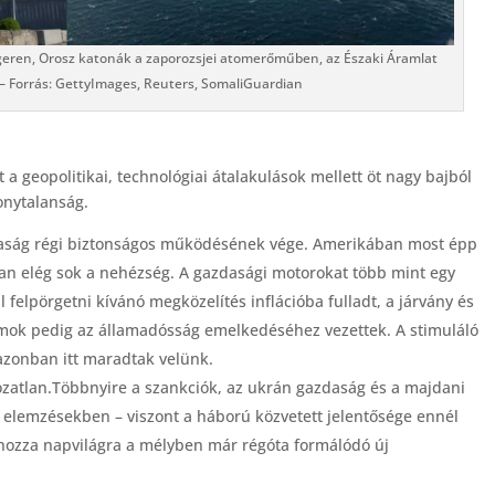
geren, Orosz katonák a zaporozsjei atomerőműben, az Északi Áramlat
– Forrás: GettyImages, Reuters, SomaliGuardian
t a geopolitikai, technológiai átalakulások mellett öt nagy bajból
onytalanság.
daság régi biztonságos működésének vége. Amerikában most épp
n elég sok a nehézség. A gazdasági motorokat több mint egy
 felpörgetni kívánó megközelítés inflációba fulladt, a járvány és
amok pedig az államadósság emelkedéséhez vezettek. A stimuláló
azonban itt maradtak velünk.
tozatlan.Többnyire a szankciók, az ukrán gazdaság és a majdani
 elemzésekben – viszont a háború közvetett jelentősége ennél
s hozza napvilágra a mélyben már régóta formálódó új