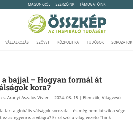
MAGUNKRÓL
SZERZŐINK
TÁMOGATÓINK
VÁLLALKOZÁS
SZÖVET
KÖZPOLITIKA
TUDÓSOK
SOROZATOK
i a bajjal – Hogyan formál át
álságok kora?
zs, Aranyi-Aszalós Vivien
|
2024. 03. 15
|
Elemzők
,
Világvevő
a tart a globális válságok sorozata – és még nem látszik a vége.
ez az egyénre, a világra? Erről szól a világ vezető Think