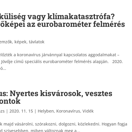
üliség vagy klímakatasztrófa?
őképei az eurobarométer felmérés
emzők, képek, távlatok
előzték a koronavírus járvánnyal kapcsolatos aggodalmakat –
a Jövője című speciális eurobarométer felmérés alapján. 2020.
ó...
s: Nyertes kisvárosok, vesztes
ontok
ázs
|
2020. 11. 15
|
Helyben
,
Koronavírus
,
Vidék
 majd vásárolni, szórakozni, dolgozni, közlekedni. Hogyan fogja
jd szívesebben, miben változnak meg a...