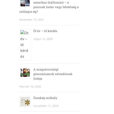
amerikai űrállomást – a
piacnak határ vagy lehetőség a
csillagos ég?
december 13, 2021
Öt év – öt kérdés
május 12, 2020
A magyarországi
gimnáziumok névadóinak
listája
február 16, 2020
Összkép műhely
november 11, 2019