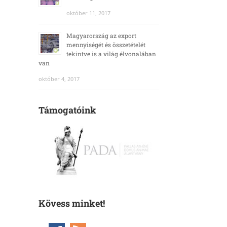
október 11, 2017
Magyarország az export
mennyiségét és összetételét
tekintve is a világ élvonalában
van
október 4, 2017
Támogatóink
Kövess minket!