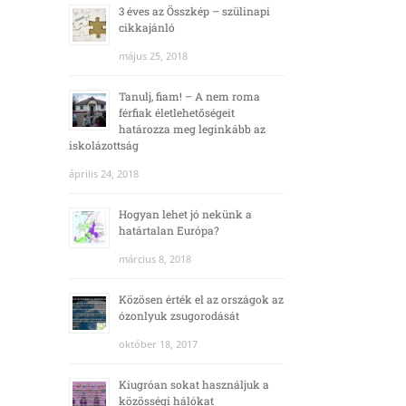
3 éves az Összkép – szülinapi
cikkajánló
május 25, 2018
Tanulj, fiam! – A nem roma
férfiak életlehetőségeit
határozza meg leginkább az
iskolázottság
április 24, 2018
Hogyan lehet jó nekünk a
határtalan Európa?
március 8, 2018
Közösen érték el az országok az
ózonlyuk zsugorodását
október 18, 2017
Kiugróan sokat használjuk a
közösségi hálókat