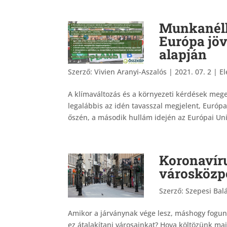
Munkanélk
Európa jöv
alapján
Szerző:
Vivien Aranyi-Aszalós
|
2021. 07. 2
|
El
A klímaváltozás és a környezeti kérdések meg
legalábbis az idén tavasszal megjelent, Európ
őszén, a második hullám idején az Európai Uni
Koronavíru
városközp
Szerző:
Szepesi Bal
Amikor a járványnak vége lesz, máshogy fogunk
ez átalakítani városainkat? Hova költözünk ma