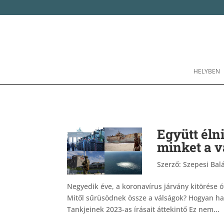
HELYBEN
Együtt éln
minket a v
Szerző:
Szepesi Balá
Negyedik éve, a koronavírus járvány kitörése ót
Mitől sűrüsödnek össze a válságok? Hogyan hat 
Tankjeinek 2023-as írásait áttekintő Ez nem...