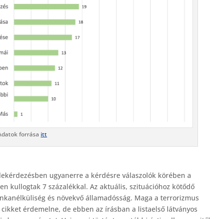
Adatok forrása
itt
s lekérdezésben ugyanerre a kérdésre válaszolók körében a
n kullogtak 7 százalékkal. Az aktuális, szituációhoz kötődő
munkanélküliség és növekvő államadósság. Maga a terrorizmus
cikket érdemelne, de ebben az írásban a listaelső látványos