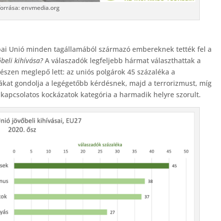
forrása: envmedia.org
pai Unió minden tagállamából származó embereknek tették fel a
beli kihívása?
A válaszadók legfeljebb hármat választhattak a
gészen meglepő lett: az uniós polgárok 45 százaléka a
ákat gondolja a legégetőbb kérdésnek, majd a terrorizmust, míg
kapcsolatos kockázatok kategória a harmadik helyre szorult.