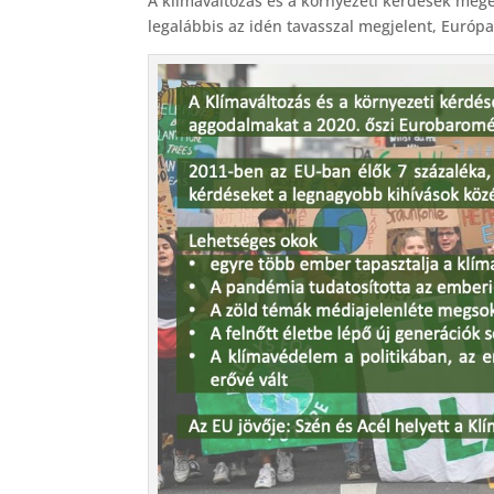
A klímaváltozás és a környezeti kérdések meg
c
legalábbis az idén tavasszal megjelent, Európ
e
b
o
o
k