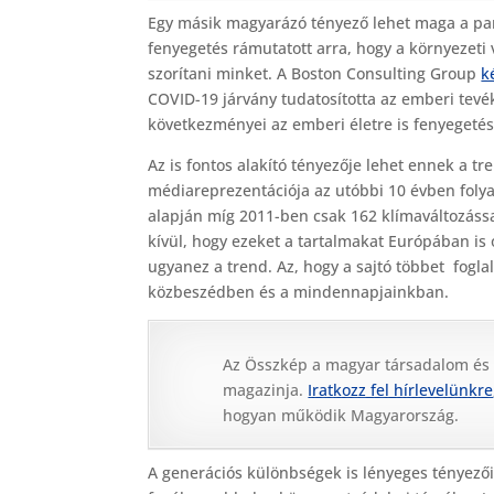
Egy másik magyarázó tényező lehet maga a pand
fenyegetés rámutatott arra, hogy a környezeti 
szorítani minket. A Boston Consulting Group
k
COVID-19 járvány tudatosította az emberi tev
következményei az emberi életre is fenyegetés
Az is fontos alakító tényezője lehet ennek a t
médiareprezentációja az utóbbi 10 évben foly
alapján míg 2011-ben csak 162 klímaváltozássa
kívül, hogy ezeket a tartalmakat Európában is 
ugyanez a trend. Az, hogy a sajtó többet foglal
közbeszédben és a mindennapjainkban.
Az Összkép a magyar társadalom és
magazinja.
Iratkozz fel hírlevelünkre
hogyan működik Magyarország.
A generációs különbségek is lényeges tényező