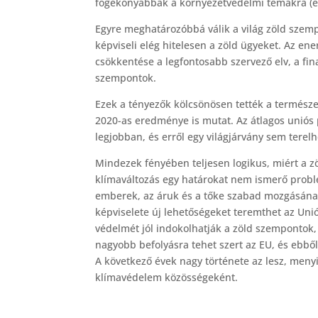
fogékonyabbak a környezetvédelmi témákra (ez
Egyre meghatározóbbá válik a világ zöld szemp
képviseli elég hitelesen a zöld ügyeket. Az en
csökkentése a legfontosabb szervező elv, a fi
szempontok.
Ezek a tényezők kölcsönösen tették a természe
2020-as eredménye is mutat. Az átlagos uniós p
legjobban, és erről egy világjárvány sem terelh
Mindezek fényében teljesen logikus, miért a z
klímaváltozás egy határokat nem ismerő problé
emberek, az áruk és a tőke szabad mozgásának 
képviselete új lehetőségeket teremthet az Unió
védelmét jól indokolhatják a zöld szempontok,
nagyobb befolyásra tehet szert az EU, és ebből
A következő évek nagy története az lesz, meny
klímavédelem közösségeként.