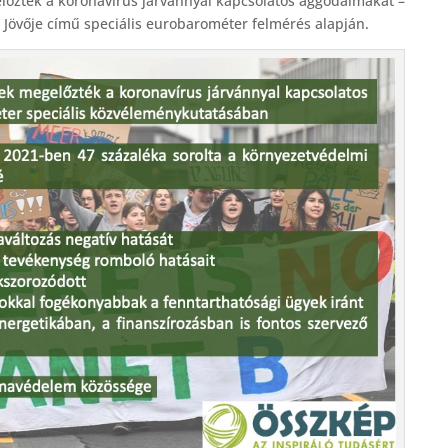
előzték a koronavírus járvánnyal kapcsolatos aggodalmakat –
a Jövője című speciális eurobarométer felmérés alapján.