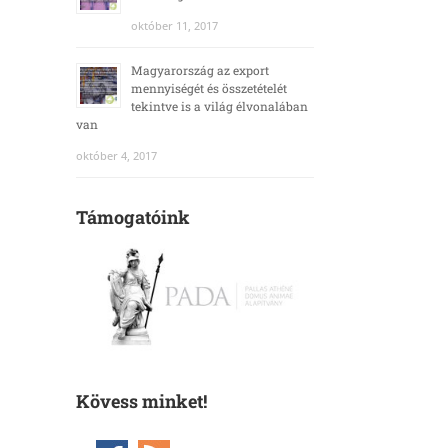
október 11, 2017
Magyarország az export
mennyiségét és összetételét
tekintve is a világ élvonalában
van
október 4, 2017
Támogatóink
Kövess minket!