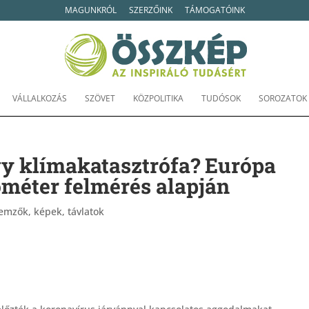
MAGUNKRÓL
SZERZŐINK
TÁMOGATÓINK
VÁLLALKOZÁS
SZÖVET
KÖZPOLITIKA
TUDÓSOK
SOROZATOK
y klímakatasztrófa? Európa
ométer felmérés alapján
emzők, képek, távlatok