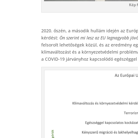
Kép 
2020. őszén, a második hullám idején az Euró
kérdést:
Ön szerint mi lesz az EU legnagyobb jövő
felsorolt lehetőségek közül, és az eredmény e
klímaváltozást és a környezetvédelmi problém
a COVID-19 járványhoz kapcsolódó egészéggel 