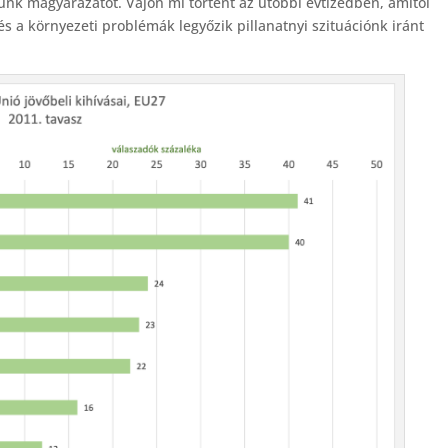
sünk magyarázatot. Vajon mi történt az utóbbi évtizedben, amitől
és a környezeti problémák legyőzik pillanatnyi szituációnk iránt