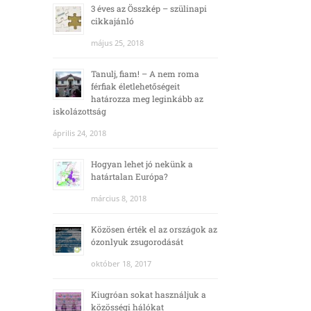
3 éves az Összkép – szülinapi
cikkajánló
május 25, 2018
Tanulj, fiam! – A nem roma
férfiak életlehetőségeit
határozza meg leginkább az
iskolázottság
április 24, 2018
Hogyan lehet jó nekünk a
határtalan Európa?
március 8, 2018
Közösen érték el az országok az
ózonlyuk zsugorodását
október 18, 2017
Kiugróan sokat használjuk a
közösségi hálókat