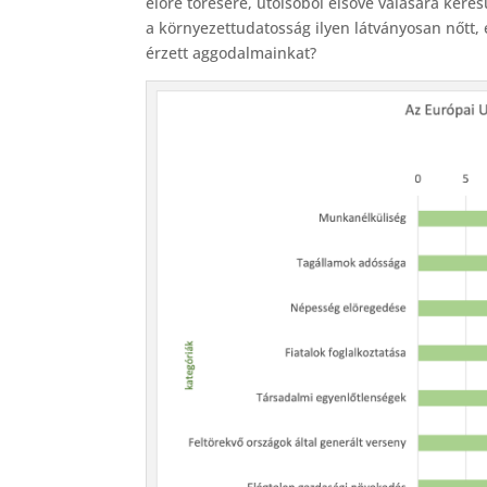
előre törésére, utolsóból elsővé válására kere
a környezettudatosság ilyen látványosan nőtt, 
érzett aggodalmainkat?