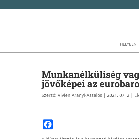
HELYBEN
Munkanélküliség vag
jövőképei az eurobar
Szerző:
Vivien Aranyi-Aszalós
|
2021. 07. 2
|
El
F
a