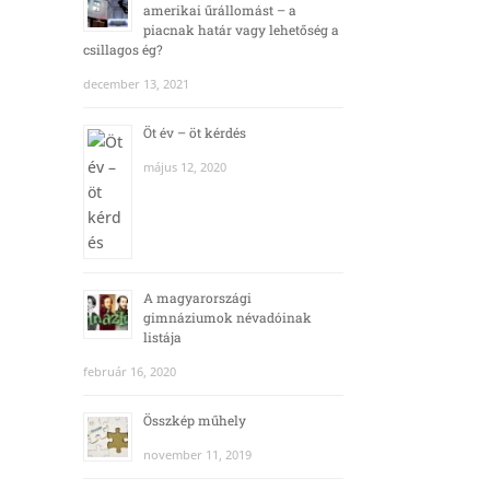
amerikai űrállomást – a
piacnak határ vagy lehetőség a
csillagos ég?
december 13, 2021
Öt év – öt kérdés
május 12, 2020
A magyarországi
gimnáziumok névadóinak
listája
február 16, 2020
Összkép műhely
november 11, 2019