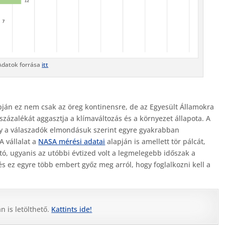
Adatok forrása
itt
ján ez nem csak az öreg kontinensre, de az Egyesült Államokra
zázalékát aggasztja a klímaváltozás és a környezet állapota. A
gy a válaszadók elmondásuk szerint egyre gyakrabban
A vállalat a
NASA mérési adatai
alapján is amellett tör pálcát,
tó, ugyanis az utóbbi évtized volt a legmelegebb időszak a
s ez egyre több embert győz meg arról, hogy foglalkozni kell a
 is letölthető.
Kattints ide!