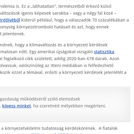
émia is. Ez a „láthatatlan”, természetből érkező külső
változások igenis képesek sarokba – vagy a négy fal közé –
érdőívéből
kiderül például, hogy a válaszadók 70 százalékában a
ékenység környezetromboló hatásait és azt, hogy ennek
t jelentenek.
rendnek, hogy a klímaváltozás és a környezeti kérdések
amatosan nőtt. Egy amerikai újságokat vizsgáló
statisztika
l foglalkozó cikk született, addig 2020-ban 678 darab. Azon
olvassuk, valószínűleg az itteni médiában is felfedezhető
kozik ezzel a témával, erősíti a környezeti kérdések jelenlétét a
 gazdaság működéséről szóló elemzések
,
kövess minket
, ha szeretnéd mélyebben megérteni,
i a környezetvédelmi tudatosság kérdéskörének. A fiatalok