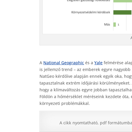
A
National Geographic
és a
Yale
felmérése alap
is jellemző trend – az emberek egyre nagyobb s
NatGeo kérdőíve alapján ennek egyik oka, ho
tapasztalnak extrém időjárási körülményeket. 
hogy a klímaváltozás egyre jobban tapasztalha
Földön a hőmérséklet méréseink kezdete óta, é
környezeti problémákkal.
A cikk nyomtatható, pdf formátumban