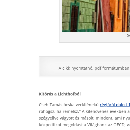
S
A cikk nyomtathó, pdf formátumban i
Kitörés a Lichthofból
Cseh Tamás ócska verkliénekű
régióról dalolt
röhögsz, ha remélsz.” A kilencvenes években 
szégyellve vágyott és másolt, mindent, ami nyug
közpolitikai megoldást a Világbank az OECD, va