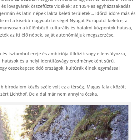
k és lovagvárak összefűzte vidékek; az 1054-es egyházszakadás
ermán és latin népek lakta keleti területek… Időről időre más és
ezte ezt a kisebb-nagyobb térséget Nyugat-Európától keletre, a
yományosan a különböző kulturális és hatalmi központok hatása,
izték az itt élő népek, saját autonómiájuk megszerzése,
 és Isztambul ereje és ambíciója ütközik vagy ellensúlyozza,
lmi hatások és a helyi identitásvágy eredményeként sűrű,
shogy összekapcsolódó országok, kultúrák élnek egymással
birodalom közös széle volt ez a térség. Magas falak között
ezért Lichthof. De a dal már nem annyira ócska.