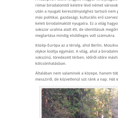
római birodalomtól keletre lévő német városo
után a nyugati kereszténységhez tartozó nem g
más politikai, gazdasági, kulturális erő szerv
keleti birodalmaktól nyugatra. Ez a világ hag
sokszor uralma alatt élt, de identitásuk megőr
megtartása mindig elsődleges volt számukra.
Közép-Európa az a térség, ahol Berlin, Moszkva
olykor kioltja egymást. A világ, ahol a biroda
sokszínű, töredezett térben, időről-időre má
kölcsönhatásban.
Általában nem valaminek a közepe, hanem több 
messziről, de közvetlenül süt ránk a nap. Hát 