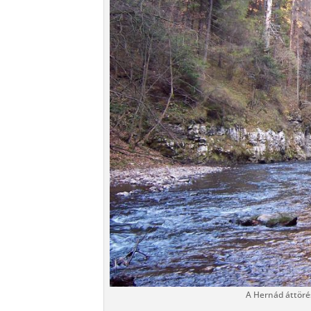
A Hernád áttörés