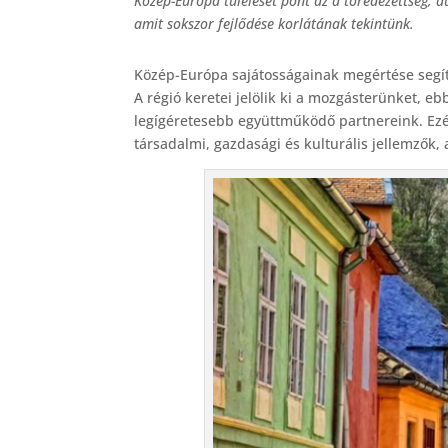
Közép-Európa túlélését pont az a töredezettség, 
c
amit sokszor fejlődése korlátának tekintünk.
e
b
Közép-Európa sajátosságainak megértése segít 
A régió keretei jelölik ki a mozgásterünket, e
o
legígéretesebb együttműködő partnereink. Ezér
o
társadalmi, gazdasági és kulturális jellemzők,
k