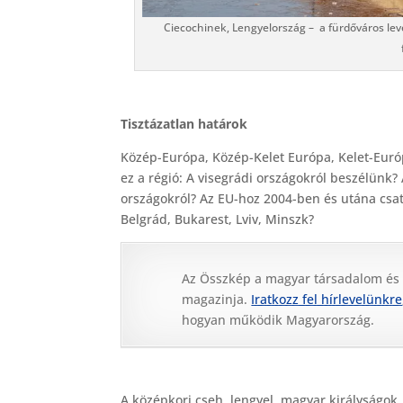
Ciecochinek, Lengyelország – a fürdőváros le
Tisztázatlan határok
Közép-Európa, Közép-Kelet Európa, Kelet-Európ
ez a régió: A visegrádi országokról beszélünk
országokról? Az EU-hoz 2004-ben és utána csatl
Belgrád, Bukarest, Lviv, Minszk?
Az Összkép a magyar társadalom és
magazinja.
Iratkozz fel hírlevelünkre
hogyan működik Magyarország.
A középkori cseh, lengyel, magyar királyságok,