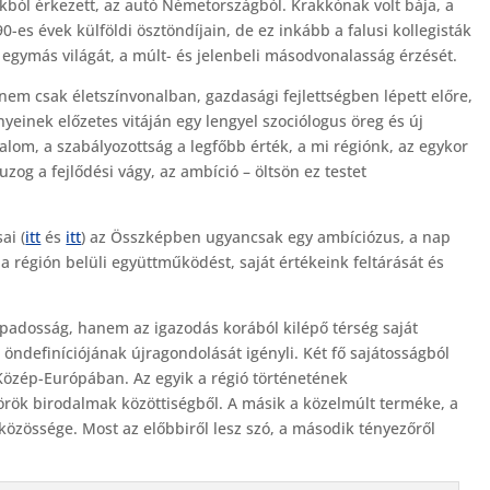
kból érkezett, az autó Németországból. Krakkónak volt bája, a
-es évek külföldi ösztöndíjain, de ez inkább a falusi kollegisták
 egymás világát, a múlt- és jelenbeli másodvonalasság érzését.
nem csak életszínvonalban, gazdasági fejlettségben lépett előre,
inek előzetes vitáján egy lengyel szociólogus öreg és új
alom, a szabályozottság a legfőbb érték, a mi régiónk, az egykor
uzog a fejlődési vágy, az ambíció – öltsön ez testet
ai (
itt
és
itt
) az Összképben ugyancsak egy ambíciózus, a nap
a régión belüli együttműködést, saját értékeink feltárását és
padosság, hanem az igazodás korából kilépő térség saját
öndefiníciójának újragondolását igényli. Két fő sajátosságból
 Közép-Európában. Az egyik a régió történetének
török birodalmak közöttiségből. A másik a közelmúlt terméke, a
közössége. Most az előbbiről lesz szó, a második tényezőről