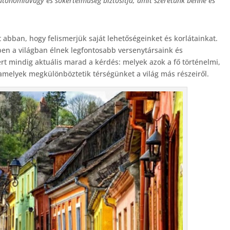
autonómiavágy és sokértelműség biztosítja, amit szeretünk benne és
abban, hogy felismerjük saját lehetőségeinket és korlátainkat.
bben a világban élnek legfontosabb versenytársaink és
t mindig aktuális marad a kérdés: melyek azok a fő történelmi,
 amelyek megkülönböztetik térségünket a világ más részeiről.