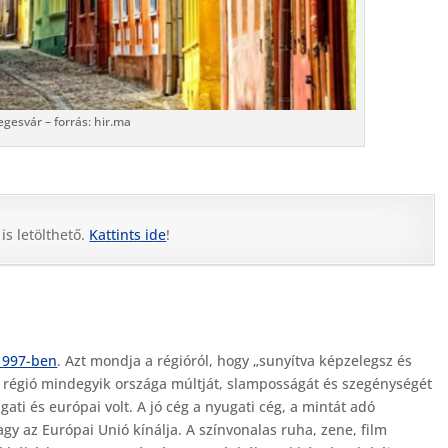
egesvár – forrás: hir.ma
s letölthető.
Kattints ide
!
 1997-ben
. Azt mondja a régióról, hogy „sunyítva képzelegsz és
a régió mindegyik országa múltját, slamposságát és szegénységét
ati és európai volt. A jó cég a nyugati cég, a mintát adó
gy az Európai Unió kínálja. A színvonalas ruha, zene, film