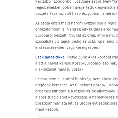
Párizsból, Londonból, Los Angelesből, New Yor
régióbeliekkel jobban megértettük egymást a 90
összetartásához volt hasonló: jobban ismertük
Az azóta eltelt majd három évtizedben a régió 
önbizalomban is. Nemrég egy kutatás eredménye
Európáról beszélt. Nyugat az öreg, ahol a nyug
szocialista EU-tagok pedig az új Európa, ahol b
erőfeszítésekben vagy kesergésben.
Csák János cikke
, illetve Zulik Ákos korábbi írás
alatt a helyét kereső Közép-Európáról szólnak, 
kiaknázását hangsúlyozzák.
Ez már nem a lichthof barátság, nem közös kis
erejének keresése. Az új helyzet Közép-Európa 
érdemes kiindulnia a régiós víziók alkotóinak
alapszituációjából következik, a német-orosz-
posztkommunista lét, az utóbbi évtizedek sors
majd később.