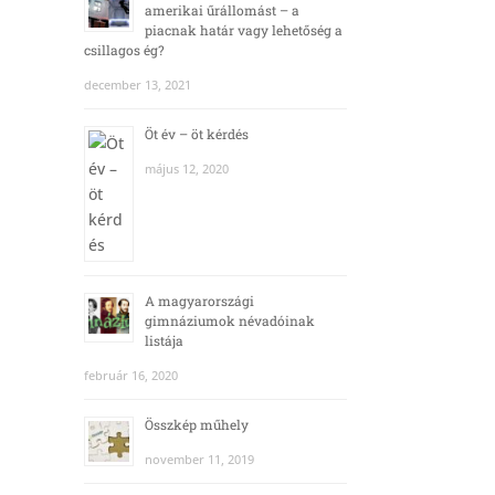
amerikai űrállomást – a
piacnak határ vagy lehetőség a
csillagos ég?
december 13, 2021
Öt év – öt kérdés
május 12, 2020
A magyarországi
gimnáziumok névadóinak
listája
február 16, 2020
Összkép műhely
november 11, 2019