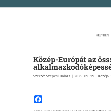
HELYBEN
Közép-Európát az öss
alkalmazkodóképess
Szerző:
Szepesi Balázs
|
2025. 09. 19
|
Közép-
F
a