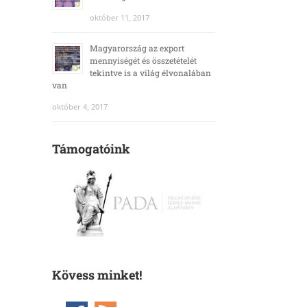
október 11, 2017
Magyarország az export
mennyiségét és összetételét
tekintve is a világ élvonalában
van
október 4, 2017
Támogatóink
Kövess minket!