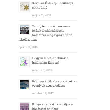
3 éves az Összkép – szülinapi
cikkajánló
május 25, 2018
Tanulj, fiam! – A nem roma
férfiak életlehetőségeit
határozza meg leginkább az
iskolázottság
április 24, 2018
Hogyan lehet jó nekünk a
határtalan Európa?
március 8, 2018
Közösen érték el az országok az
ózonlyuk zsugorodását
október 18, 2017
Kiugróan sokat használjuk a
közösségi hálókat