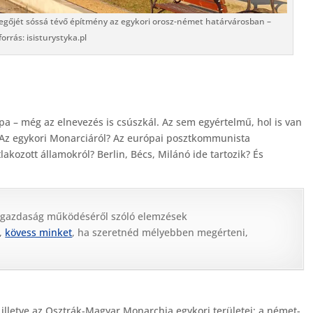
vegőjét sóssá tévő építmény az egykori orosz-német határvárosban –
forrás: isisturystyka.pl
a – még az elnevezés is csúszkál. Az sem egyértelmű, hol is van
? Az egykori Monarciáról? Az európai posztkommunista
akozott államokról? Berlin, Bécs, Milánó ide tartozik? És
 gazdaság működéséről szóló elemzések
,
kövess minket
, ha szeretnéd mélyebben megérteni,
 illetve az Osztrák-Magyar Monarchia egykori területei; a német-