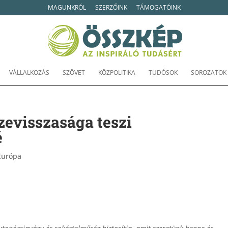
MAGUNKRÓL
SZERZŐINK
TÁMOGATÓINK
VÁLLALKOZÁS
SZÖVET
KÖZPOLITIKA
TUDÓSOK
SOROZATOK
zevisszasága teszi
é
Európa