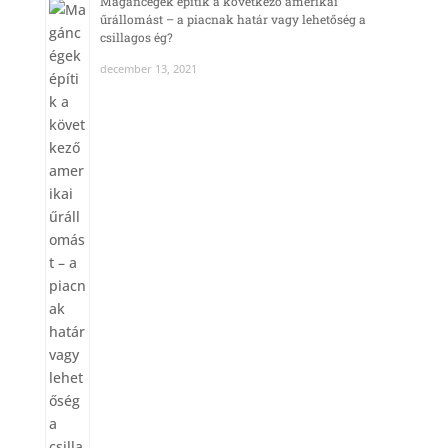
Magáncégek építik a következő amerikai
űrállomást – a piacnak határ vagy lehetőség a
csillagos ég?
december 13, 2021