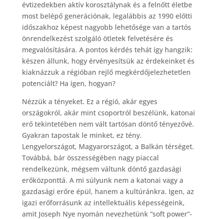
évtizedekben aktív korosztálynak és a felnőtt életbe
most belépő generációnak, legalábbis az 1990 előtti
időszakhoz képest nagyobb lehetősége van a tartós
önrendelkezést szolgáló ötletek felvetésére és
megvalósítására. A pontos kérdés tehát így hangzik:
készen állunk, hogy érvényesítsük az érdekeinket és
kiaknázzuk a régióban rejlő megkérdőjelezhetetlen
potenciált? Ha igen, hogyan?
Nézzük a tényeket. Ez a régió, akár egyes
országokról, akár mint csoportról beszélünk, katonai
erő tekintetében nem vált tartósan döntő tényezővé.
Gyakran tapostak le minket, ez tény.
Lengyelországot, Magyarországot, a Balkán térséget.
Továbbá, bár összességében nagy piaccal
rendelkezünk, mégsem váltunk döntő gazdasági
erőközponttá. A mi súlyunk nem a katonai vagy a
gazdasági erőre épül, hanem a kultúránkra. Igen, az
igazi erőforrásunk az intellektuális képességeink,
amit Joseph Nye nyomán nevezhetünk “soft power”-