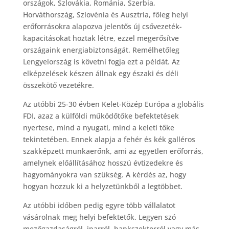
országok, Szlovákia, Románia, Szerbia,
Horváthország, Szlovénia és Ausztria, főleg helyi
erőforrásokra alapozva jelentős új csővezeték-
kapacitásokat hoztak létre, ezzel megerősítve
országaink energiabiztonságát. Remélhetőleg
Lengyelország is követni fogja ezt a példát. Az
elképzelések készen állnak egy északi és déli
összekötő vezetékre.
Az utóbbi 25-30 évben Kelet-Közép Európa a globális
FDI, azaz a külföldi működőtőke befektetések
nyertese, mind a nyugati, mind a keleti tőke
tekintetében. Ennek alapja a fehér és kék galléros
szakképzett munkaerőnk, ami az egyetlen erőforrás,
amelynek előállításához hosszú évtizedekre és
hagyományokra van szükség. A kérdés az, hogy
hogyan hozzuk ki a helyzetünkből a legtöbbet.
Az utóbbi időben pedig egyre több vállalatot
vásárolnak meg helyi befektetők. Legyen szó
mezőgazdaságról, iparról, bankszektorról vagy más