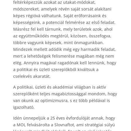
feltérképezzük azokat az utakat-módokat,
módszereket, amelyek révén saját sorsát alakítani
képes régióvá válhatunk. Saját erőforrásaink és
képességeink, a potenciál felmérése az első feladat.
Másrész fel kell tárnunk, mely területek azok, ahol
az együttműködés megtérül, közösen, összefogva,
többre vagyunk képesek, mint önmagunkban.
Mindezek mellett adódik még egy harmadik feladat,
mert a lehetőségek felismerése magában még nem
elég. Annyira magával ragadónak kell lennünk, hogy
a politikai és üzleti szereplőkből kiváltsuk a
cselekvés akaratát.
A politikai, üzleti és akadémiai világban is aktív
szereplőként teljes magabiztossággal mondom, hogy
van okunk az optimizmusra, s ez több példával is
igazolható.
Idén ünnepeljük a 25 éves évfordulóját annak, hogy
a MOL felvásárolta a Slovnaftot, ami stratégiai súlyú