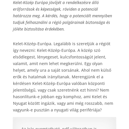
Kelet-Közép Európa jövőjét a rendelkezésre álló
c
erőforrások és képességek, röviden a potenciál
e
határozza meg. A kérdés, hogy a potenciált mennyiben
b
tudjuk felhasználni a régió polgárainak biztonsága és
jóléte biztosítása érdekében.
o
o
Kelet-Közép-Európa. Legalább is szeretjük a régiót
k
így nevezni: Kelet-Közép-Európa. A közép szó
elsődlegest, lényegeset, kulcsfontosságút jelent,
valamit, amit nem lehet megkerülni. Egy olyan
helyet, amely ura a saját sorsának. Ahol nem külső
erők és hatalmak irányítanak. Merengjünk el a
kérdésen Kelet-Közép-Európa valóban központi
jelentőségű, vagy csak szeretnénk ezt hinni? Nem
hasonlítunk-e jobban egy komphoz, ami Kelet és
Nyugat között ingázik, vagy ami még rosszabb, nem
vagyunk-e pusztán a nyugati világ perifériája?
Az írás nyomtatható, pdf változatban is