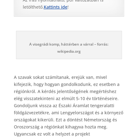
letölthető.
Kattints ide
!
A visegrádi komp, háttérben a várral – forrás:
wikipedia.org
A szavak sokat számítanak, erejük van, mivel
kifejezik, hogy hogyan gondolkodunk, ez esetben a
régiónkról. A kérdés jelentőségének megértéshez
elég visszatekinteni az elmúlt 5-10 év történéseire.
Gondoljunk vissza az Északi Áramlat tengeralatti
földgázvezetékre, ami Lengyelországot és a környező
országokat kikerüli. Ezt a döntést Németország és
Oroszország a régiónkat kihagyva hozta meg.
Ugyancsak ez volt a helyzet a projekt