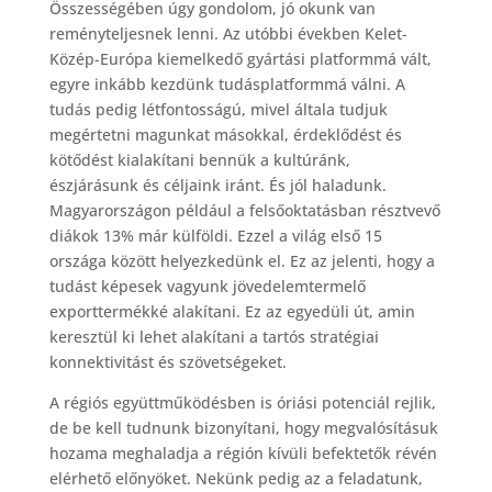
Összességében úgy gondolom, jó okunk van
reményteljesnek lenni. Az utóbbi években Kelet-
Közép-Európa kiemelkedő gyártási platformmá vált,
egyre inkább kezdünk tudásplatformmá válni. A
tudás pedig létfontosságú, mivel általa tudjuk
megértetni magunkat másokkal, érdeklődést és
kötődést kialakítani bennük a kultúránk,
észjárásunk és céljaink iránt. És jól haladunk.
Magyarországon például a felsőoktatásban résztvevő
diákok 13% már külföldi. Ezzel a világ első 15
országa között helyezkedünk el. Ez az jelenti, hogy a
tudást képesek vagyunk jövedelemtermelő
exporttermékké alakítani. Ez az egyedüli út, amin
keresztül ki lehet alakítani a tartós stratégiai
konnektivitást és szövetségeket.
A régiós együttműködésben is óriási potenciál rejlik,
de be kell tudnunk bizonyítani, hogy megvalósításuk
hozama meghaladja a régión kívüli befektetők révén
elérhető előnyöket. Nekünk pedig az a feladatunk,