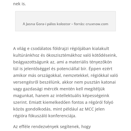
nek is.
A Jasna Gora-i pálos kolostor – forrás: cruxnow.com
A világ e csodálatos földrajzi régiójában kialakult
kultúránkhoz és ökoszisztémákhoz való kötődéseink,
beágyazottságunk az, ami a materiális tényezőkön
túl is jelentőséggel és potenciállal bír. Éppen ezért
amikor más országokkal, nemzetekkel, régiókkal való
versengésről beszélünk, akkor nem pusztán katonai
vagy gazdasági mércék mentén kell megítéljük
magunkat, hanem az intellektuális képességeink
szerint. Emiatt kiemelkedően fontos a régóról folyó
közös gondolkodás, mint például az MCC jelen
régióra fókuszáló konferenciája.
Az efféle rendezvények segítenek, hogy