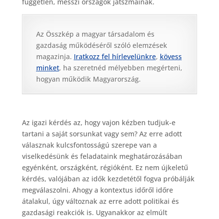
független, messzi országok játszmáinak.
Az Összkép a magyar társadalom és
gazdaság működéséről szóló elemzések
magazinja.
Iratkozz fel hírlevelünkre
,
kövess
minket
, ha szeretnéd mélyebben megérteni,
hogyan működik Magyarország.
Az igazi kérdés az, hogy vajon kézben tudjuk-e
tartani a saját sorsunkat vagy sem? Az erre adott
válasznak kulcsfontosságú szerepe van a
viselkedésünk és feladataink meghatározásában
egyénként, országként, régióként. Ez nem újkeletű
kérdés, valójában az idők kezdetétől fogva próbálják
megválaszolni. Ahogy a kontextus időről időre
átalakul, úgy változnak az erre adott politikai és
gazdasági reakciók is. Ugyanakkor az elmúlt