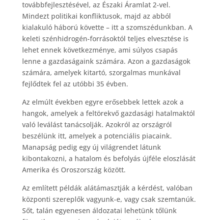
továbbfejlesztésével, az Északi Áramlat 2-vel.
Mindezt politikai konfliktusok, majd az abból
kialakuló háború követte – itt a szomszédunkban. A
keleti szénhidrogén-forrásoktól teljes elvesztése is
lehet ennek következménye, ami súlyos csapás
lenne a gazdaságaink számára. Azon a gazdaságok
számára, amelyek kitartó, szorgalmas munkával
fejlődtek fel az utóbbi 35 évben.
Az elmúlt években egyre erősebbek lettek azok a
hangok, amelyek a feltörekvő gazdasági hatalmaktól
való leválást tanácsolják. Azokról az országról
beszélünk itt, amelyek a potenciális piacaink.
Manapság pedig egy új világrendet látunk
kibontakozni, a hatalom és befolyás újféle eloszlását
Amerika és Oroszország között.
Az említett példák alátámasztják a kérdést, valóban
központi szereplők vagyunk-e, vagy csak szemtanúk.
Sőt, talán egyenesen áldozatai lehetünk tőlünk