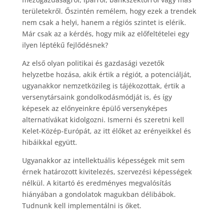
területekről. Őszintén remélem, hogy ezek a trendek
nem csak a helyi, hanem a régiós szintet is elérik.
Már csak az a kérdés, hogy mik az előfeltételei egy
ilyen léptékű fejlődésnek?
Az első olyan politikai és gazdasági vezetők
helyzetbe hozása, akik értik a régiót, a potenciálját,
ugyanakkor nemzetközileg is tájékozottak, értik a
versenytársaink gondolkodásmódját is, és így
képesek az előnyeinkre épülő versenyképes
alternatívákat kidolgozni. Ismerni és szeretni kell
Kelet-Közép-Európát, az itt élőket az erényeikkel és
hibáikkal együtt.
Ugyanakkor az intellektuális képességek mit sem
érnek határozott kivitelezés, szervezési képességek
nélkül. A kitartó és eredményes megvalósítás
hiányában a gondolatok magukban délibábok.
Tudnunk kell implementálni is őket.