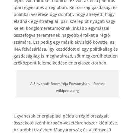
lépés volt mindkét oldalról. Ez volt az első jelentős
ipari egyesülés a régióban. Két ország gazdasági és
politikai vezetése úgy döntött, hogy ahelyett, hogy
eladnák egy stratégiai ipari szereplőt nyugati vagy
keleti konglomerátumoknak, inkább egymással
összefogva teremtenek nagyobb értéket a régió
számára. Ezt pedig egy másik akvizíció követte, az
INA felvásárlása. Így kezdődött el egy politikailag és
gazdaságilag is meghatározó, sőt megkerülhetetlen
erőközpont felemelkedése energiaszektorban.
A Slovonaft finomítója Pozsonyban – forrás:
wikipedia.org
Ugyancsak energiapiaci példa a régió országait
összekötő szénhidrogén-vezetékrendszer kiépítése.
Az utóbbi tíz évben Magyarország és a környező