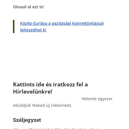
Olvasd el ezt is!
Közép-Európa a gazdasági konnektivitással
teljesedhet ki
Kattints ide és iratkozz fel a
Hírlevelünkre!
_______________________________________
Hetente egyszer
elküldjük Neked új cikkeinket.
Széljegyzet