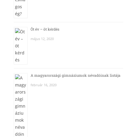
Öt év – öt kérdés
május 12, 2020
A magyarországi gimnáziumok névadóinak listája
február 16, 2020