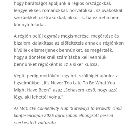
hogy barátságot ápoljunk a régiós országokkal,
lengyelekkel, románokkal, horvátokkal, szlovákokkal,
szerbekkel, osztrákokkal, akkor is, ha ez néha nem
könnyű feladat.
A régión belül egymás megismerése, megértése és
bizalom kialakítása az előfeltétele annak a régiónkon
kívüliek elismerjenek bennünket, és megértsék,
hogy a döntéseiknél számításba kell venniük
bennünket régióként is Ez a siker kulcsa.
Végül pedig mottóként egy brit szállóigét ajánlok a
figyelmükbe: „It’s Never Too Late To Be What You
Might Have Been”, azaz „Sohasem késő, hogy azzá
légy, aki lehettél volna.”
Az MCC CEE Connetivity Hub ‘Gateways to Growth’ című
konferenciáján 2025 áprilisában elhangzott beszéd
szerkesztett változata