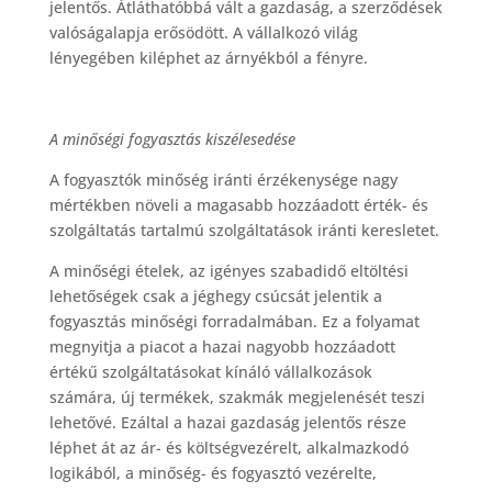
jelentős. Átláthatóbbá vált a gazdaság, a szerződések
valóságalapja erősödött. A vállalkozó világ
lényegében kiléphet az árnyékból a fényre.
A minőségi fogyasztás kiszélesedése
A fogyasztók minőség iránti érzékenysége nagy
mértékben növeli a magasabb hozzáadott érték- és
szolgáltatás tartalmú szolgáltatások iránti keresletet.
A minőségi ételek, az igényes szabadidő eltöltési
lehetőségek csak a jéghegy csúcsát jelentik a
fogyasztás minőségi forradalmában. Ez a folyamat
megnyitja a piacot a hazai nagyobb hozzáadott
értékű szolgáltatásokat kínáló vállalkozások
számára, új termékek, szakmák megjelenését teszi
lehetővé. Ezáltal a hazai gazdaság jelentős része
léphet át az ár- és költségvezérelt, alkalmazkodó
logikából, a minőség- és fogyasztó vezérelte,