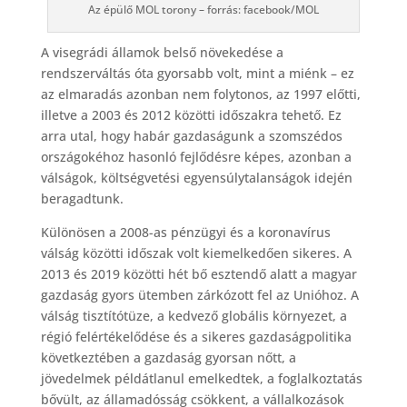
Az épülő MOL torony – forrás: facebook/MOL
A visegrádi államok belső növekedése a
rendszerváltás óta gyorsabb volt, mint a miénk – ez
az elmaradás azonban nem folytonos, az 1997 előtti,
illetve a 2003 és 2012 közötti időszakra tehető. Ez
arra utal, hogy habár gazdaságunk a szomszédos
országokéhoz hasonló fejlődésre képes, azonban a
válságok, költségvetési egyensúlytalanságok idején
beragadtunk.
Különösen a 2008-as pénzügyi és a koronavírus
válság közötti időszak volt kiemelkedően sikeres. A
2013 és 2019 közötti hét bő esztendő alatt a magyar
gazdaság gyors ütemben zárkózott fel az Unióhoz. A
válság tisztítótüze, a kedvező globális környezet, a
régió felértékelődése és a sikeres gazdaságpolitika
következtében a gazdaság gyorsan nőtt, a
jövedelmek példátlanul emelkedtek, a foglalkoztatás
bővült, az államadósság csökkent, a vállalkozások