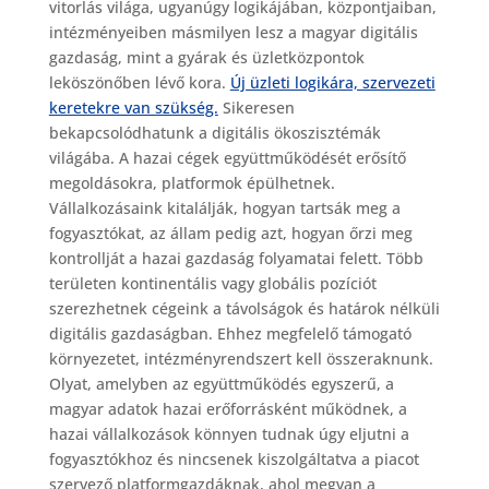
vitorlás világa, ugyanúgy logikájában, központjaiban,
intézményeiben másmilyen lesz a magyar digitális
gazdaság, mint a gyárak és üzletközpontok
leköszönőben lévő kora.
Új üzleti logikára, szervezeti
keretekre van szükség.
Sikeresen
bekapcsolódhatunk a digitális ökoszisztémák
világába. A hazai cégek együttműködését erősítő
megoldásokra, platformok épülhetnek.
Vállalkozásaink kitalálják, hogyan tartsák meg a
fogyasztókat, az állam pedig azt, hogyan őrzi meg
kontrollját a hazai gazdaság folyamatai felett. Több
területen kontinentális vagy globális pozíciót
szerezhetnek cégeink a távolságok és határok nélküli
digitális gazdaságban. Ehhez megfelelő támogató
környezetet, intézményrendszert kell összeraknunk.
Olyat, amelyben az együttműködés egyszerű, a
magyar adatok hazai erőforrásként működnek, a
hazai vállalkozások könnyen tudnak úgy eljutni a
fogyasztókhoz és nincsenek kiszolgáltatva a piacot
szervező platformgazdáknak, ahol megvan a