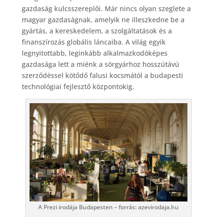
gazdaság kulcsszereplői. Már nincs olyan szeglete a
magyar gazdaságnak, amelyik ne illeszkedne be a
gyártás, a kereskedelem, a szolgáltatások és a
finanszírozás globális láncaiba. A világ egyik
legnyitottabb, leginkább alkalmazkodóképes
gazdasága lett a miénk a sörgyárhoz hosszútávú
szerződéssel kötődő falusi kocsmától a budapesti
technológiai fejlesztő központokig.
A Prezi irodája Budapesten – forrás: azevirodaja.hu