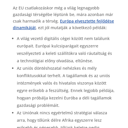
Az EU csatlakozáskor még a világ legnagyobb
gazdasági térségébe léptünk be, mára azonban már
csak harmadik a térség.
Európa elvesztette fejlődése
dinamikáját
, ezt jól mutatják a következő példák:
A világ vezető digitális cégei között nem találunk
európait. Európai kulcsiparágait egyszerre
veszélyezteti a keleti szállítókra való ráutaltság és
a technológiai előny olvadása, eltűnése.
Az uniós döntéshozatal nehézkes és mély
konfliktusokkal terhelt. A tagállamok és az uniós
intézmények valós és hivatalos viszonya között
egyre erősebb a feszültség. Ennek legjobb példája,
hogyan próbálja kezelni Euróba a déli tagállamok
gazdasági problémáit.
Az Uniónak nincs egyértelmű stratégiai válasza
arra, hogy tőlünk délre Afrika egyszerre lesz
erősebb és népesebb, tőlünk keletre pedig