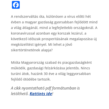
F
a
A rendszerváltás óta, különösen a vírus előtti hét
c
évben a magyar gazdaság gyorsabban fejlődött mind
e
a világ átlagánál, mind a legfejlettebb országoknál. A
b
koronavírussal azonban egy korszak lezárul, a
következő időszak prosperitásának megalapozása új
o
megközelítést igényel. Mi lehet a jövő
o
sikertörténetének alapja?
k
Mióta Magyarország szabad és piacgazdaságként
működik, gazdasági felzárkózása jelentős. Nincs
turáni átok, hazánk 30 éve a világ leggyorsabban
fejlődő ötödébe tartozik.
A cikk nyomtatható pdf formátumban is
letölthető.
Kattints ide
!