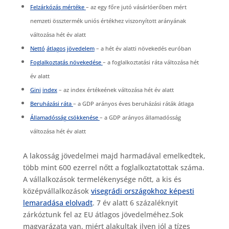
Felzárkózás
m
értéke
– az egy főre jutó vásárlóerőben mért
nemzeti össztermék uniós értékhez viszonyított arányának
változása hét év alatt
Nettó
átlagos
jövedelem
– a hét év alatti növekedés euróban
Foglalkoztatás növekedése
– a foglalkoztatási ráta változása hét
év alatt
Gini
index
– az index értékeének változása hét év alatt
Beruházási ráta
– a GDP arányos éves beruházási ráták átlaga
Államadósság csökkenése
– a GDP arányos államadósság
változása hét év alatt
A lakosság jövedelmei majd harmadával emelkedtek,
több mint 600 ezerrel nőtt a foglalkoztatottak száma.
A vállalkozások termelékenysége nőtt, a kis és
középvállalkozások
visegrádi országokhoz képesti
lemaradása elolvadt
. 7 év alatt 6 százaléknyit
zárkóztunk fel az EU átlagos jövedelméhez.Sok
magyarázata van, miért alakultak ilyen jól a tízes