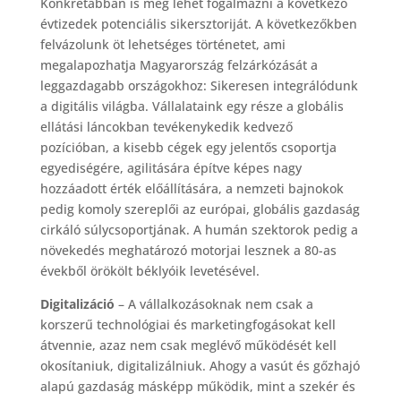
Konkrétabban is meg lehet fogalmazni a következő
évtizedek potenciális sikersztoriját. A következőkben
felvázolunk öt lehetséges történetet, ami
megalapozhatja Magyarország felzárkózását a
leggazdagabb országokhoz: Sikeresen integrálódunk
a digitális világba. Vállalataink egy része a globális
ellátási láncokban tevékenykedik kedvező
pozícióban, a kisebb cégek egy jelentős csoportja
egyediségére, agilitására építve képes nagy
hozzáadott érték előállítására, a nemzeti bajnokok
pedig komoly szereplői az európai, globális gazdaság
cirkáló súlycsoportjának. A humán szektorok pedig a
növekedés meghatározó motorjai lesznek a 80-as
évekből örökölt béklyóik levetésével.
Digitalizáció
– A vállalkozásoknak nem csak a
korszerű technológiai és marketingfogásokat kell
átvennie, azaz nem csak meglévő működését kell
okosítaniuk, digitalizálniuk. Ahogy a vasút és gőzhajó
alapú gazdaság másképp működik, mint a szekér és