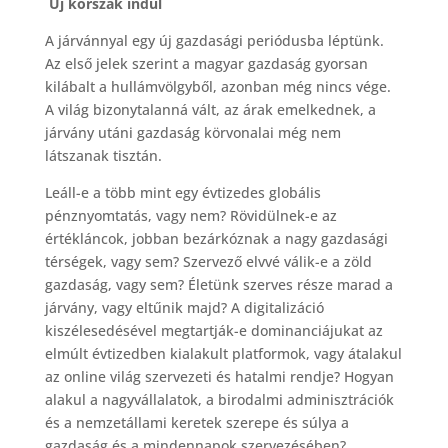
Új korszak indul
A járvánnyal egy új gazdasági periódusba léptünk.
Az első jelek szerint a magyar gazdaság gyorsan
kilábalt a hullámvölgyből, azonban még nincs vége.
A világ bizonytalanná vált, az árak emelkednek, a
járvány utáni gazdaság körvonalai még nem
látszanak tisztán.
Leáll-e a több mint egy évtizedes globális
pénznyomtatás, vagy nem? Rövidülnek-e az
értékláncok, jobban bezárkóznak a nagy gazdasági
térségek, vagy sem? Szervező elvvé válik-e a zöld
gazdaság, vagy sem? Életünk szerves része marad a
járvány, vagy eltűnik majd? A digitalizáció
kiszélesedésével megtartják-e dominanciájukat az
elmúlt évtizedben kialakult platformok, vagy átalakul
az online világ szervezeti és hatalmi rendje? Hogyan
alakul a nagyvállalatok, a birodalmi adminisztrációk
és a nemzetállami keretek szerepe és súlya a
gazdaság és a mindennapok szervezésében?