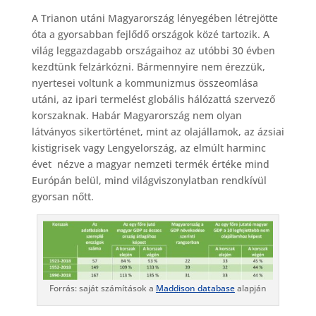
A Trianon utáni Magyarország lényegében létrejötte
óta a gyorsabban fejlődő országok közé tartozik. A
világ leggazdagabb országaihoz az utóbbi 30 évben
kezdtünk felzárkózni. Bármennyire nem érezzük,
nyertesei voltunk a kommunizmus összeomlása
utáni, az ipari termelést globális hálózattá szervező
korszaknak. Habár Magyarország nem olyan
látványos sikertörténet, mint az olajállamok, az ázsiai
kistigrisek vagy Lengyelország, az elmúlt harminc
évet nézve a magyar nemzeti termék értéke mind
Európán belül, mind világviszonylatban rendkívül
gyorsan nőtt.
Forrás: saját számítások a
Maddison database
alapján