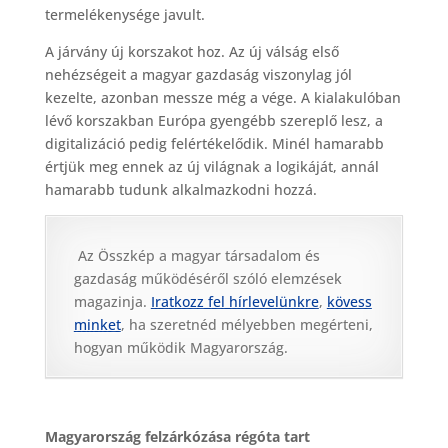
termelékenysége javult.
A járvány új korszakot hoz. Az új válság első
nehézségeit a magyar gazdaság viszonylag jól
kezelte, azonban messze még a vége. A kialakulóban
lévő korszakban Európa gyengébb szereplő lesz, a
digitalizáció pedig felértékelődik. Minél hamarabb
értjük meg ennek az új világnak a logikáját, annál
hamarabb tudunk alkalmazkodni hozzá.
Az Összkép a magyar társadalom és
gazdaság működéséről szóló elemzések
magazinja.
Iratkozz fel hírlevelünkre
,
kövess
minket
, ha szeretnéd mélyebben megérteni,
hogyan működik Magyarország.
Magyarország felzárkózása régóta tart