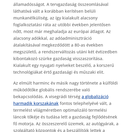
államadósságot. A tervgazdaság összeomlásával
láthatóvá vált a korábban kerítésen belüli
munkanélküliség, az így kialakult alacsony
foglalkoztatási ráta az utóbbi években jelentősen
nőtt, most már meghaladja az európai átlagot. Az
alacsony adókkal, az adóadminisztráció
átalakításával megkezdődött a 80-as években
megszülető, a rendszerváltozás utáni két évtizedben
kibontakozó szürke gazdaság visszaszorítása.
Kialakult egy nyugati nyelveket beszélő, a korszerű
technológiákat értő gazdasági és műszaki elit.
Az elmúlt harminc év másik nagy története a külföldi
működőtőke globális rendszerébe való
bekapcsolódás. A visegrádi térség
a globalizáció
harmadik korszakának
fontos telephelyévé vált, a
termelést világméretben optimalizáló termelési
láncok tőkéje és tudása lett a gazdaság fejlődésének
fő motorja. Az összeszerelő üzemek, az autógyárak, a
szolgáltató központok és a beszállítóik lettek a