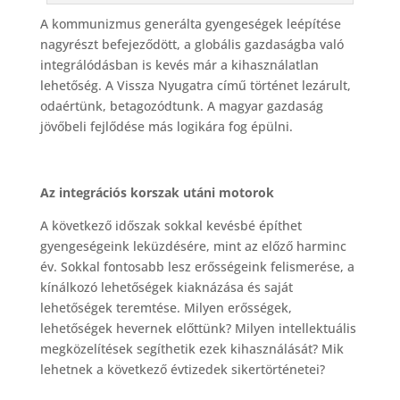
A kommunizmus generálta gyengeségek leépítése
nagyrészt befejeződött, a globális gazdaságba való
integrálódásban is kevés már a kihasználatlan
lehetőség. A Vissza Nyugatra című történet lezárult,
odaértünk, betagozódtunk. A magyar gazdaság
jövőbeli fejlődése más logikára fog épülni.
Az integrációs korszak utáni motorok
A következő időszak sokkal kevésbé építhet
gyengeségeink leküzdésére, mint az előző harminc
év. Sokkal fontosabb lesz erősségeink felismerése, a
kínálkozó lehetőségek kiaknázása és saját
lehetőségek teremtése. Milyen erősségek,
lehetőségek hevernek előttünk? Milyen intellektuális
megközelítések segíthetik ezek kihasználását? Mik
lehetnek a következő évtizedek sikertörténetei?