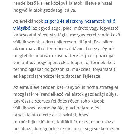
rendelkező kis- és középvállalatok, illetve a hazai
nagyvállalatok gazdasági súlya.
Az értékláncok
szigorú és alacsony hozamot kínáló
világából
az egyedisége, piaci mérete vagy fogyasztói
kapcsolatai révén stratégiai mozgástérrel rendelkező
vállalkozások tudnak sikeresen kilépni. Ez a siker
akkor maradhat fenn hosszú távon, ha egy cégnek
megfelelő finanszírozási háttere és piaci pozíciója
van ahhoz, hogy új piacokra lépjen, új termékeket,
technológiákat dolgozzon ki, működési folyamatait
és kapcsolatrendszerét tudatosan fejlessze.
Az elmúlt évtizedben két irányból is nőtt a stratégiai
mozgástérrel rendelkező vállalatok gazdasági súlya.
Egyrészt a szerves fejlődés révén több kisebb
vállalkozás technológiája, piaci helyzete és
tapasztalata elérte azt a szintet, hogy
termékfejlesztésben, külföldi értékesítésben vagy
beruházásban gondolkozzon, a költségcsökkentésen