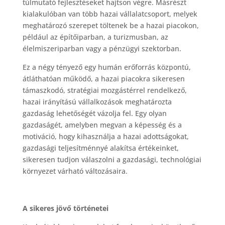
túlmutató fejlesztéseket hajtson végre. Másrészt
kialakulóban van több hazai vállalatcsoport, melyek
meghatározó szerepet töltenek be a hazai piacokon,
például az építőiparban, a turizmusban, az
élelmiszeriparban vagy a pénzügyi szektorban.
Ez a négy tényező egy humán erőforrás központú,
átláthatóan működő, a hazai piacokra sikeresen
támaszkodó, stratégiai mozgástérrel rendelkező,
hazai irányítású vállalkozások meghatározta
gazdaság lehetőségét vázolja fel. Egy olyan
gazdaságét, amelyben megvan a képesség és a
motiváció, hogy kihasználja a hazai adottságokat,
gazdasági teljesítménnyé alakítsa értékeinket,
sikeresen tudjon válaszolni a gazdasági, technológiai
környezet várható változásaira.
A sikeres jövő történetei