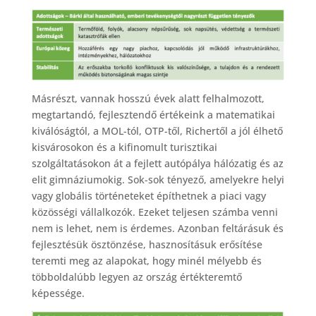
Másrészt, vannak hosszú évek alatt felhalmozott,
megtartandó, fejlesztendő értékeink a matematikai
kiválóságtól, a MOL-tól, OTP-től, Richertől a jól élhető
kisvárosokon és a kifinomult turisztikai
szolgáltatásokon át a fejlett autópálya hálózatig és az
elit gimnáziumokig. Sok-sok tényező, amelyekre helyi
vagy globális történeteket építhetnek a piaci vagy
közösségi vállalkozók. Ezeket teljesen számba venni
nem is lehet, nem is érdemes. Azonban feltárásuk és
fejlesztésük ösztönzése, hasznosításuk erősítése
teremti meg az alapokat, hogy minél mélyebb és
többoldalúbb legyen az ország értékteremtő
képessége.