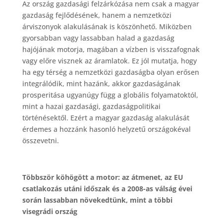
Az ország gazdasági felzárkózása nem csak a magyar
gazdaság fejlődésének, hanem a nemzetközi
árviszonyok alakulásának is köszönhető. Miközben
gyorsabban vagy lassabban halad a gazdaság
hajójának motorja, magában a vízben is visszafognak
vagy előre visznek az áramlatok. Ez jól mutatja, hogy
ha egy térség a nemzetközi gazdaságba olyan erősen
integrálódik, mint hazánk, akkor gazdaságának
prosperitása ugyanúgy függ a globális folyamatoktól,
mint a hazai gazdasági, gazdaságpolitikai
történésektől. Ezért a magyar gazdaság alakulását
érdemes a hozzánk hasonló helyzetű országokéval
összevetni.
Többször köhögött a motor: az átmenet, az EU
csatlakozás utáni időszak és a 2008-as válság évei
során lassabban növekedtünk, mint a többi
visegrádi ország