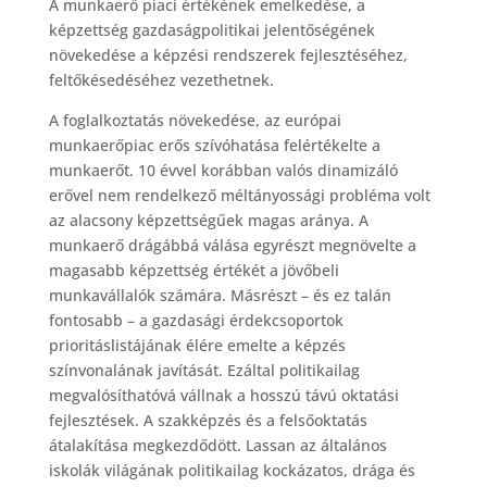
A munkaerő piaci értékének emelkedése, a
képzettség gazdaságpolitikai jelentőségének
növekedése a képzési rendszerek fejlesztéséhez,
feltőkésedéséhez vezethetnek.
A foglalkoztatás növekedése, az európai
munkaerőpiac erős szívóhatása felértékelte a
munkaerőt. 10 évvel korábban valós dinamizáló
erővel nem rendelkező méltányossági probléma volt
az alacsony képzettségűek magas aránya. A
munkaerő drágábbá válása egyrészt megnövelte a
magasabb képzettség értékét a jövőbeli
munkavállalók számára. Másrészt – és ez talán
fontosabb – a gazdasági érdekcsoportok
prioritáslistájának élére emelte a képzés
színvonalának javítását. Ezáltal politikailag
megvalósíthatóvá vállnak a hosszú távú oktatási
fejlesztések. A szakképzés és a felsőoktatás
átalakítása megkezdődött. Lassan az általános
iskolák világának politikailag kockázatos, drága és