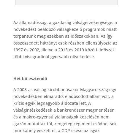
Az államadósság, a gazdaság válságérzékenysége, a
növekedést beáldozó válságkezelő programok miatt
torpantunk meg ezekben az időszakokban. Az így
összeszedett hátrányt csak részben ellensúlyozta az
1997 és 2002, illetve a 2013 és 2019 közötti időszak
többi visegrádinál gyorsabb növekedése.
Hét bő esztendő
A 2008-as válság kirobbanásakor Magyarország egy
növekedésben elmaradó, eladósodott állam volt, a
krízis egyik legnagyobb áldozata lett. A
válságintézkedések a bankrendszer megmentésén
és a makro-egyensúlytalanságok kezelésén nem
igazán mutattak túl, rengeteg cég ment csődbe, sok
munkahely veszett el, a GDP esése az egyik