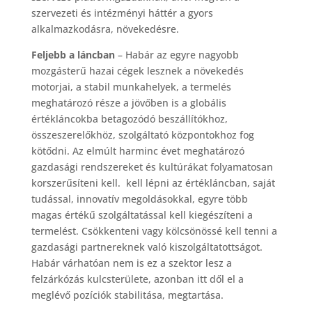
szervezeti és intézményi háttér a gyors
alkalmazkodásra, növekedésre.
Feljebb a láncban
– Habár az egyre nagyobb
mozgásterű hazai cégek lesznek a növekedés
motorjai, a stabil munkahelyek, a termelés
meghatározó része a jövőben is a globális
értékláncokba betagozódó beszállítókhoz,
összeszerelőkhöz, szolgáltató központokhoz fog
kötődni. Az elmúlt harminc évet meghatározó
gazdasági rendszereket és kultúrákat folyamatosan
korszerűsíteni kell. kell lépni az értékláncban, saját
tudással, innovatív megoldásokkal, egyre több
magas értékű szolgáltatással kell kiegészíteni a
termelést. Csökkenteni vagy kölcsönössé kell tenni a
gazdasági partnereknek való kiszolgáltatottságot.
Habár várhatóan nem is ez a szektor lesz a
felzárkózás kulcsterülete, azonban itt dől el a
meglévő pozíciók stabilitása, megtartása.