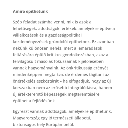
Amire építhetünk
Szép feladat számba venni, mik is azok a
lehetőségek, adottságok, értékek, amelyekre építve a
vállalkozások és a gazdaságpolitikai
kezdeményezések gründolói építhetnek. Ez azonban
nekünk különösen nehéz, mert a lemaradások
feltárására épülő kritikus gondolkozásban, azaz a
felvilágosult másolás fókuszainak kijelölésében
vannak hagyományaink. Az önkritikusság erényét
mindenképpen megtartva, de érdemes tágítani az
önértékelés eszköztárát – ha elfogadjuk, hogy az új
korszakban nem az erősebb integrálódásra, hanem
új értékteremtő képességek megteremtésére
épülhet a fejlődésünk.
Egyrészt vannak adottságok, amelyekre építhetünk.
Magyarország egy jó természeti állapotú,
biztonságos hely Európán belül.