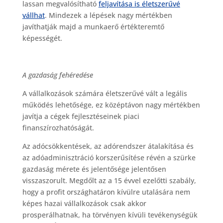
lassan megvalósítható
feljavítása is életszerűvé
vállhat
. Mindezek a lépések nagy mértékben
javíthatják majd a munkaerő értékteremtő
képességét.
A gazdaság fehéredése
A vállalkozások számára életszerűvé vált a legális
működés lehetősége, ez középtávon nagy mértékben
javítja a cégek fejlesztéseinek piaci
finanszírozhatóságát.
Az adócsökkentések, az adórendszer átalakítása és
az adóadminisztráció korszerűsítése révén a szürke
gazdaság mérete és jelentősége jelentősen
visszaszorult. Megdőlt az a 15 évvel ezelőtti szabály,
hogy a profit országhatáron kívülre utalására nem
képes hazai vállalkozások csak akkor
prosperálhatnak, ha törvényen kívüli tevékenységük