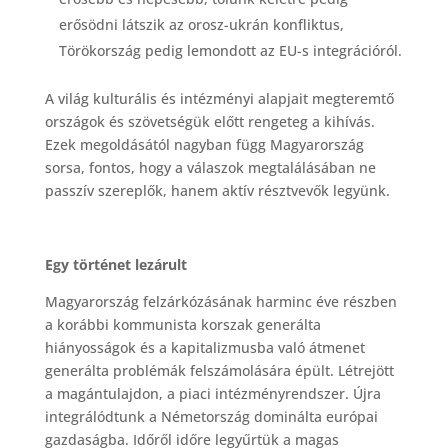
erősödni látszik az orosz-ukrán konfliktus,
Törökország pedig lemondott az EU-s integrációról.
A világ kulturális és intézményi alapjait megteremtő
országok és szövetségük előtt rengeteg a kihívás.
Ezek megoldásától nagyban függ Magyarország
sorsa, fontos, hogy a válaszok megtalálásában ne
passzív szereplők, hanem aktív résztvevők legyünk.
Egy történet lezárult
Magyarország felzárkózásának harminc éve részben
a korábbi kommunista korszak generálta
hiányosságok és a kapitalizmusba való átmenet
generálta problémák felszámolására épült. Létrejött
a magántulajdon, a piaci intézményrendszer. Újra
integrálódtunk a Németország dominálta európai
gazdaságba. Időről időre legyűrtük a magas