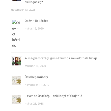
csillagos ég?
december 13, 2021
Öt év – öt kérdés
május 12, 2020
A magyarországi gimnáziumok névadóinak listája
február 16, 2020
Összkép műhely
november 11, 2019
3 éves az Összkép – szülinapi cikkajánló
május 25, 2018