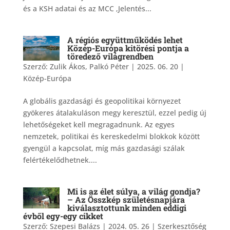
és a KSH adatai és az MCC ‚Jelentés...
A régiós együttműködés lehet
Közép-Európa kitörési pontja a
töredező világrendben
Szerző:
Zulik Ákos, Palkó Péter
|
2025. 06. 20
|
Közép-Európa
A globális gazdasági és geopolitikai környezet
gyökeres átalakuláson megy keresztül, ezzel pedig új
lehetőségeket kell megragadnunk. Az egyes
nemzetek, politikai és kereskedelmi blokkok között
gyengül a kapcsolat, míg más gazdasági szálak
felértékelődhetnek....
Mi is az élet súlya, a világ gondja?
– Az Összkép születésnapjára
kiválasztottunk minden eddigi
évből egy-egy cikket
Szerző:
Szepesi Balázs
|
2024. 05. 26
|
Szerkesztőség