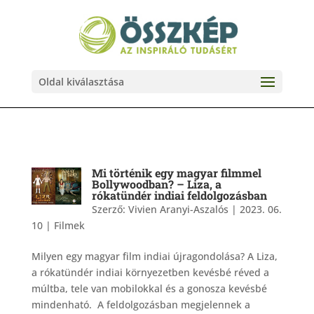
Oldal kiválasztása
Mi történik egy magyar filmmel
Bollywoodban? – Liza, a
rókatündér indiai feldolgozásban
Szerző:
Vivien Aranyi-Aszalós
|
2023. 06.
10
|
Filmek
Milyen egy magyar film indiai újragondolása? A Liza,
a rókatündér indiai környezetben kevésbé réved a
múltba, tele van mobilokkal és a gonosza kevésbé
mindenható. A feldolgozásban megjelennek a