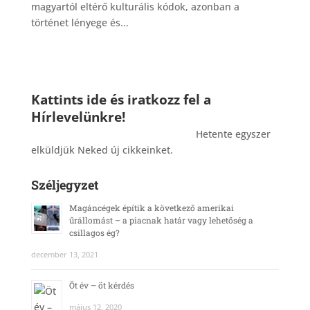
magyartól eltérő kulturális kódok, azonban a
történet lényege és...
Kattints ide és iratkozz fel a
Hírlevelünkre!
_______________________________________
Hetente egyszer
elküldjük Neked új cikkeinket.
Széljegyzet
Magáncégek építik a következő amerikai
űrállomást – a piacnak határ vagy lehetőség a
csillagos ég?
december 13, 2021
Öt év – öt kérdés
május 12, 2020