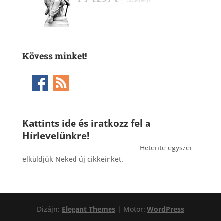
Kövess minket!
Kattints ide és iratkozz fel a
Hírlevelünkre!
_______________________________________
Hetente egyszer
elküldjük Neked új cikkeinket.
Dizájn:
Elegant Themes
| Motor:
WordPress