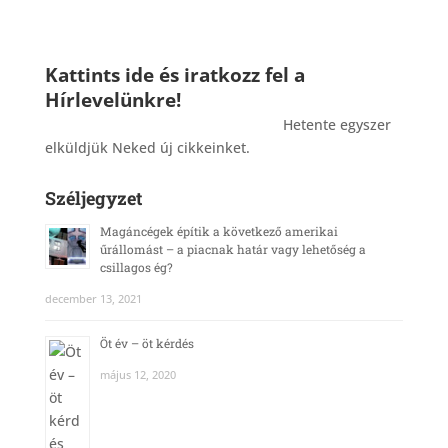
Kattints ide és iratkozz fel a
Hírlevelünkre!
_______________________________________
Hetente egyszer
elküldjük Neked új cikkeinket.
Széljegyzet
Magáncégek építik a következő amerikai
űrállomást – a piacnak határ vagy lehetőség a
csillagos ég?
december 13, 2021
Öt év – öt kérdés
május 12, 2020