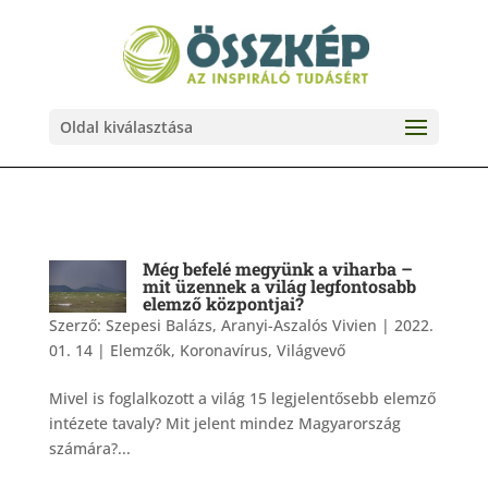
Oldal kiválasztása
Még befelé megyünk a viharba –
mit üzennek a világ legfontosabb
elemző központjai?
Szerző:
Szepesi Balázs, Aranyi-Aszalós Vivien
|
2022.
01. 14
|
Elemzők
,
Koronavírus
,
Világvevő
Mivel is foglalkozott a világ 15 legjelentősebb elemző
intézete tavaly? Mit jelent mindez Magyarország
számára?...