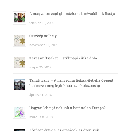
A magyarországi gimnáziumok névadóinak listája
február 16, 2020
Összkép műhely
november 11, 2019
3 éves az Összkép – szülinapi cikkajánló
május 25, 2018
Tanulj, fiam! – A nem roma férfiak életlehetőségeit
határozza meg leginkább az iskolázottság
április 24, 2018
Hogyan lehet jó nekünk a határtalan Európa?
március 8, 2018
Közösen érték el az országok az ózonlyuk