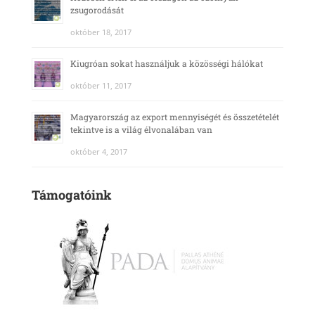
zsugorodását
október 18, 2017
Kiugróan sokat használjuk a közösségi hálókat
október 11, 2017
Magyarország az export mennyiségét és összetételét
tekintve is a világ élvonalában van
október 4, 2017
Támogatóink