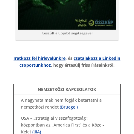
Készült a Copilot segítségével
Iratkozz fel hírlevelünkre,
és
csatalakozz a Linkedin
csoportunkhoz
, hogy értesülj friss írásainkról!
NEMZETKÖZI KAPCSOLATOK
A nagyhatalmak nem fogják betartatni a
nemzetközi rendet
(Bruegel)
USA – „stratégiai visszafogottság”:
központban az „America First” és a Közel-
Kelet
(JIIA)