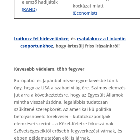
elemző hadijáték
kockázat miatt
(RAND)
(Economist)
Iratkozz fel hírlevelünkre,
és
csatalakozz a Linkedin
csoportunkhoz
, hogy értesülj friss írásainkról!
Kevesebb védelem, több fegyver
Európából és Japánból nézve egyre kevésbé tűnik
úgy, hogy az USA a szabad világ őre. Számos elemzés
jut arra a következtetésre, hogy az Egyesült Államok
mintha visszahúzódna, legalábbis tudatosan
szűkítené szerepkörét. Az amerikai külpolitika
befolyásnövelő törekvései – kutatóközpontjaik
elemzései szerint – a Közel-Keletre fókuszálnak.
Szövetségeseiktől erősebb fegyverkezést várnak, és
ebben példamutatóan elöl is járnak.