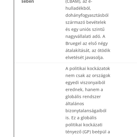
sében
(CBAM), az e-
hulladékból,
dohányfogyasztásból
származó bevételek
és egy uniós szintű
nagyvállalati adó. A
Bruegel az első négy
átalakítását, az ötödik
elvetését javasolja.
A politikai kockázatok
nem csak az országok
egyedi viszonyaiból
erednek, hanem a
globális rendszer
általános
bizonytalanságaiból
is. Ez a globális
politikai kockázati
tényező (GP) beépül a