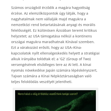
Számos országból érződik a magára hagyottság
érzése. Az elemzőközpontok úgy látják, hogy a
nagyhatalmak nem vállalják majd magukra a
nemzetközi rend betartatásának anyagi és morális
felelősségét. Ez különösen Ázsiában teremt kritikus
helyzetet; az USA támogatása nélkül a kontinens
országai magukra maradhatnak Kínával szemben.
Ezt a várakozást erősíti, hogy az USA–Kína-
kapcsolatok nyílt ellenségeskedés helyett a stratégiai
alkuk irányába tolódtak el; a ’G2’ (Group of Two)
versengésének elsődleges tere az AI lett. A kínai
nyomás növekedése Japán számára lépéskényszert,
Tajvan számára a Kínai Népköztársaságban való
teljes feloldódás veszélyét jelentheti.