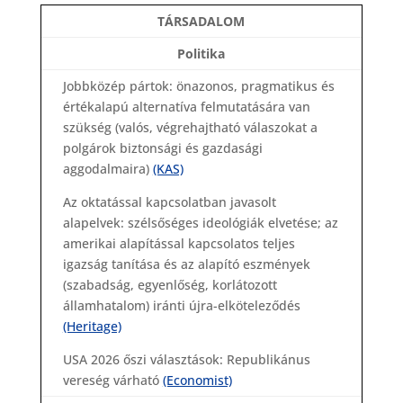
TÁRSADALOM
Politika
Jobbközép pártok: önazonos, pragmatikus és
értékalapú alternatíva felmutatására van
szükség (valós, végrehajtható válaszokat a
polgárok biztonsági és gazdasági
aggodalmaira)
(KAS)
Az oktatással kapcsolatban javasolt
alapelvek: szélsőséges ideológiák elvetése; az
amerikai alapítással kapcsolatos teljes
igazság tanítása és az alapító eszmények
(szabadság, egyenlőség, korlátozott
államhatalom) iránti újra-elköteleződés
(Heritage)
USA 2026 őszi választások: Republikánus
vereség várható
(Economist)