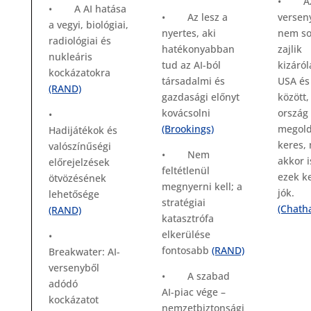
• Az 
• A AI hatása
• Az lesz a
versen
a vegyi, biológiai,
nyertes, aki
nem so
radiológiai és
hatékonyabban
zajlik
nukleáris
tud az AI-ból
kizáról
kockázatokra
társadalmi és
USA és
(RAND)
gazdasági előnyt
között,
kovácsolni
ország 
•
(Brookings)
megold
Hadijátékok és
keres,
valószínűségi
• Nem
akkor i
előrejelzések
feltétlenül
ezek k
ötvözésének
megnyerni kell; a
jók.
lehetősége
stratégiai
(Chath
(RAND)
katasztrófa
elkerülése
•
fontosabb
(RAND)
Breakwater: AI-
versenyből
• A szabad
adódó
AI-piac vége –
kockázatot
nemzetbiztonsági