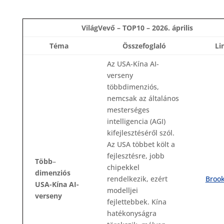
VilágVevő – TOP10 – 2026. április
Téma
Összefoglaló
Li
Az USA-Kína AI-
verseny
többdimenziós,
nemcsak az általános
mesterséges
intelligencia (AGI)
kifejlesztéséről szól.
Az USA többet költ a
fejlesztésre, jobb
Több
–
chipekkel
dimenziós
rendelkezik, ezért
Broo
USA-Kína AI-
modelljei
verseny
fejlettebbek. Kína
hatékonyságra