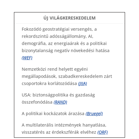
ÚJ VILÁGKERESKEDELEM
Fokozódó geostratégiai versengés, a
rekordszintű adósságállomány, AI,
demográfia, az energiaárak és a politikai
bizonytalanság negatív növekedési hatása
(WEF)
Nemzetközi rend helyett egyéni
megállapodások, szabadkereskedelem zárt
csoportokra korlátozódása
(JIIA)
USA: biztonságpolitika és gazdaság
összefonódása
(RAND)
A politikai kockázatok árazása
(Bruegel)
A multilaterális intézmények hanyatlása,
visszatérés az érdekszférák elvéhez
(ORF)