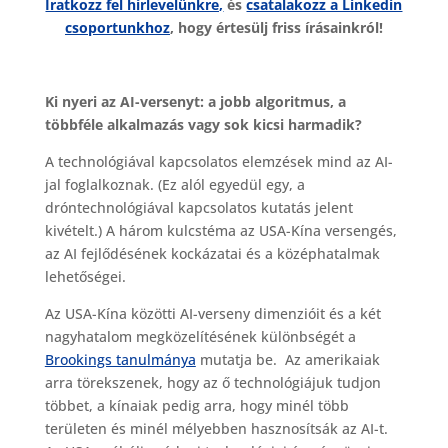
Iratkozz fel hírlevelünkre,
és
csatalakozz a Linkedin
csoportunkhoz
, hogy értesülj friss írásainkról!
Ki nyeri az AI-versenyt: a jobb algoritmus, a
többféle alkalmazás vagy sok kicsi harmadik?
A technológiával kapcsolatos elemzések mind az AI-
jal foglalkoznak. (Ez alól egyedül egy, a
dróntechnológiával kapcsolatos kutatás jelent
kivételt.) A három kulcstéma az USA-Kína versengés,
az AI fejlődésének kockázatai és a középhatalmak
lehetőségei.
Az USA-Kína közötti AI-verseny dimenzióit és a két
nagyhatalom megközelítésének különbségét a
Brookings tanulmánya
mutatja be. Az amerikaiak
arra törekszenek, hogy az ő technológiájuk tudjon
többet, a kínaiak pedig arra, hogy minél több
területen és minél mélyebben hasznosítsák az AI-t.