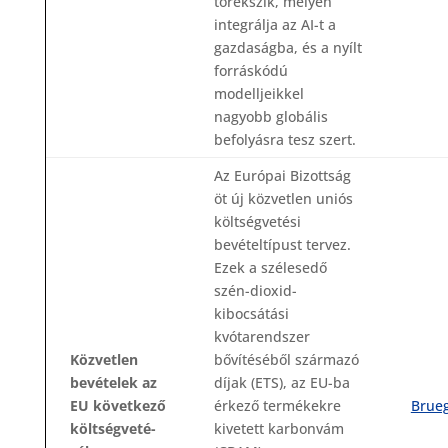
törekszik, mélyen
integrálja az AI-t a
gazdaságba, és a nyílt
forráskódú
modelljeikkel
nagyobb globális
befolyásra tesz szert.
Az Európai Bizottság
öt új közvetlen uniós
költségvetési
bevételtípust tervez.
Ezek a szélesedő
szén-dioxid-
kibocsátási
kvótarendszer
Közvetlen
bővítéséből származó
bevételek az
díjak (ETS), az EU-ba
EU következő
érkező termékekre
Brueg
költségveté-
kivetett karbonvám