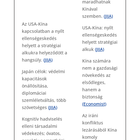
maradhatnak
Kínával
szemben.
(JIIA)
Az USA-Kína
USA-Kína: nyílt
kapcsolatban a nyílt
ellenségeskedés
ellenségeskedés
helyett stratégiai
helyett a stratégiai
alkuk
(JIIA)
alkukra helyeződött a
hangsúly.
(JIIA)
Kína számára
nem a gazdasági
Japán célok: védelmi
növekedés az
kapacitások
elsődleges,
önállósítása,
hanem a
diplomáciai
biztonság
szemléletváltás, több
(Economist)
szövetséges
(JIIA)
Az iráni
Kognitív hadviselés
konfliktus
elleni társadalmi
lezárásából Kína
védekezés; óvatos,
komoly