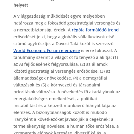
helyett
A világgazdaság működését egyre mélyebben
határozza meg a fokozódó geostratégiai versengés és
a nemzetbiztonsági érdek. A
régóta formálódó trend
erősödését jelzi, hogy a globális vállalkozások első
számú agytrösztje, a Davosi Találkozót is szervező
World Economic Forum elemzése
is erre fókuszál. A
tanulmány szerint a világot öt fő tényező alakítja: (1)
az AI fejlődésének felgyorsulása, (2) az államok
közötti geostratégiai versengés erősödése, (3) az
államadósságok növekedése, (4) a demográfiai
változások és (5) a környezeti és társadalmi
prioritások változása. A növekedés fő akadályának az
energiaköltségek emelkedését, a politikai
instabilitást és a képzett munkaerő hiányát látja az
elemzés. A bizonytalanságok között is működő
irányként a következőket javasolják a cégeknek: a
termelékenység növelése, a humán tőke erősítése, a
komparatív előnyök keresése, diverzifikálás, a