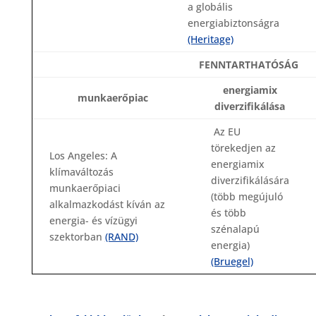
a globális
energiabiztonságra
(Heritage)
FENNTARTHATÓSÁG
energiamix
munkaerőpiac
diverzifikálása
Az EU
törekedjen az
Los Angeles: A
energiamix
klímaváltozás
diverzifikálására
munkaerőpiaci
(több megújuló
alkalmazkodást kíván az
és több
energia- és vízügyi
szénalapú
szektorban
(RAND)
energia)
(Bruegel)