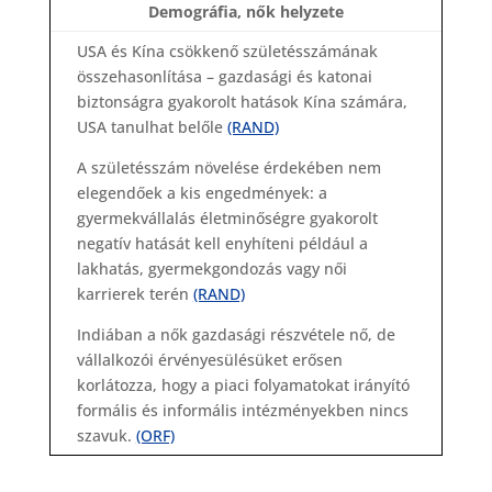
Demográfia, nők helyzete
USA és Kína csökkenő születésszámának
összehasonlítása – gazdasági és katonai
biztonságra gyakorolt hatások Kína számára,
USA tanulhat belőle
(RAND)
A születésszám növelése érdekében nem
elegendőek a kis engedmények: a
gyermekvállalás életminőségre gyakorolt
negatív hatását kell enyhíteni például a
lakhatás, gyermekgondozás vagy női
karrierek terén
(RAND)
Indiában a nők gazdasági részvétele nő, de
vállalkozói érvényesülésüket erősen
korlátozza, hogy a piaci folyamatokat irányító
formális és informális intézményekben nincs
szavuk.
(ORF)