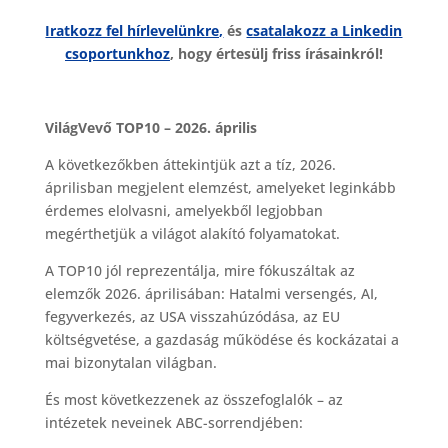
Iratkozz fel hírlevelünkre,
és
csatalakozz a Linkedin
csoportunkhoz
, hogy értesülj friss írásainkról!
VilágVevő TOP10 – 2026. április
A következőkben áttekintjük azt a tíz, 2026.
áprilisban megjelent elemzést, amelyeket leginkább
érdemes elolvasni, amelyekből legjobban
megérthetjük a világot alakító folyamatokat.
A TOP10 jól reprezentálja, mire fókuszáltak az
elemzők 2026. áprilisában: Hatalmi versengés, AI,
fegyverkezés, az USA visszahúzódása, az EU
költségvetése, a gazdaság működése és kockázatai a
mai bizonytalan világban.
És most következzenek az összefoglalók – az
intézetek neveinek ABC-sorrendjében: