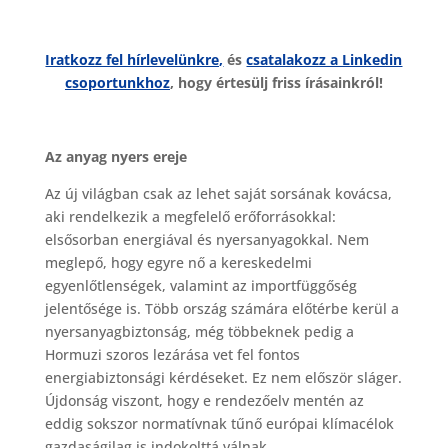
Iratkozz fel hírlevelünkre,
és
csatalakozz a Linkedin
csoportunkhoz
, hogy értesülj friss írásainkról!
Az anyag nyers ereje
Az új világban csak az lehet saját sorsának kovácsa,
aki rendelkezik a megfelelő erőforrásokkal:
elsősorban energiával és nyersanyagokkal. Nem
meglepő, hogy egyre nő a kereskedelmi
egyenlőtlenségek, valamint az importfüggőség
jelentősége is. Több ország számára előtérbe kerül a
nyersanyagbiztonság, még többeknek pedig a
Hormuzi szoros lezárása vet fel fontos
energiabiztonsági kérdéseket. Ez nem először sláger.
Újdonság viszont, hogy e rendezőelv mentén az
eddig sokszor normatívnak tűnő európai klímacélok
gazdaságilag is indokolttá válnak.