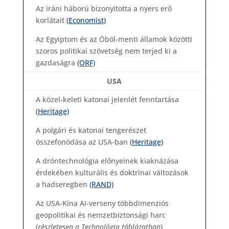
Az iráni háború bizonyította a nyers erő
korlátait
(Economist)
Az Egyiptom és az Öböl-menti államok közötti
szoros politikai szövetség nem terjed ki a
gazdaságra
(ORF)
USA
A közel-keleti katonai jelenlét fenntartása
(Heritage)
A polgári és katonai tengerészet
összefonódása az USA-ban
(Heritage)
A dróntechnológia előnyeinek kiaknázása
érdekében kulturális és doktrínai változások
a hadseregben
(RAND)
Az USA-Kína AI-verseny többdimenziós
geopolitikai és nemzetbiztonsági harc
(
részletesen a Technológia táblázatban
)