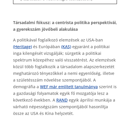
Társadalmi fókusz: a centrista politika perspektívái,
a gyerekszám jövőbeli alakulása
A politikával foglalkozó elemzések az USA-ban
(Heritage)
és Európában
(KAS)
egyaránt a politikai
inga kilengését vizsgálják; sürgetik a politikai
spektrum közepéhez való visszatérést. Az elemzések
közül több foglalkozik a társadalom alapszerkezetét
meghatározó tényezőkkel a nemi egyenlőség, illetve
a születésszám növelése szempontjából. A
demográfia a
WEF már említett tanulmánya
szerint is
a gazdasági folyamatok egyik fő mozgatója lesz a
következő években. A
RAND
egyik áprilisi munkája a
várható népességszám szempontjából hasonlítja
össze az USA és Kína helyzetét.