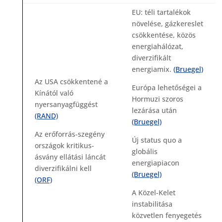
EU: téli tartalékok
növelése, gázkereslet
csökkentése, közös
energiahálózat,
diverzifikált
energiamix.
(Bruegel)
Az USA csökkentené a
Európa lehetőségei a
Kínától való
Hormuzi szoros
nyersanyagfüggést
lezárása után
(RAND)
(Bruegel)
Az erőforrás-szegény
Új status quo a
országok kritikus-
globális
ásvány ellátási láncát
energiapiacon
diverzifikálni kell
(Bruegel)
(ORF)
A Közel-Kelet
instabilitása
közvetlen fenyegetés