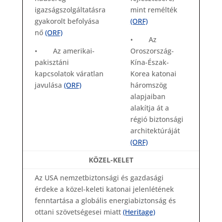
igazságszolgáltatásra
mint remélték
gyakorolt befolyása
(ORF)
nő
(ORF)
• Az
• Az amerikai-
Oroszország-
pakisztáni
Kína-Észak-
kapcsolatok váratlan
Korea katonai
javulása
(ORF)
háromszög
alapjaiban
alakítja át a
régió biztonsági
architektúráját
(ORF)
KÖZEL-KELET
Az USA nemzetbiztonsági és gazdasági
érdeke a közel-keleti katonai jelenlétének
fenntartása a globális energiabiztonság és
ottani szövetségesei miatt
(Heritage)