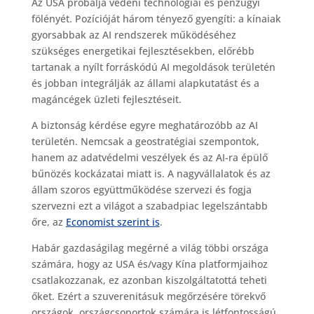
Az USA próbálja védeni technológiai és pénzügyi
fölényét. Pozícióját három tényező gyengíti: a kínaiak
gyorsabbak az AI rendszerek működéséhez
szükséges energetikai fejlesztésekben, előrébb
tartanak a nyílt forráskódú AI megoldások területén
és jobban integrálják az állami alapkutatást és a
magáncégek üzleti fejlesztéseit.
A biztonság kérdése egyre meghatározóbb az AI
területén. Nemcsak a geostratégiai szempontok,
hanem az adatvédelmi veszélyek és az AI-ra épülő
bűnözés kockázatai miatt is. A nagyvállalatok és az
állam szoros együttműködése szervezi és fogja
szervezni ezt a világot a szabadpiac legelszántabb
őre, az
Economist szerint is
.
Habár gazdaságilag megérné a világ többi országa
számára, hogy az USA és/vagy Kína platformjaihoz
csatlakozzanak, ez azonban kiszolgáltatottá teheti
őket. Ezért a szuverenitásuk megőrzésére törekvő
országok, országcsoportok számára is létfontosságú