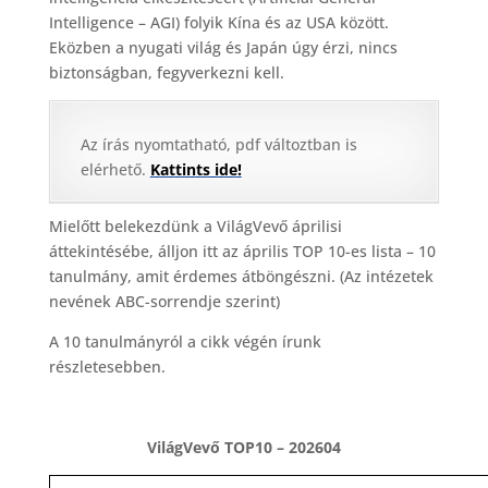
Intelligence – AGI) folyik Kína és az USA között.
Eközben a nyugati világ és Japán úgy érzi, nincs
biztonságban, fegyverkezni kell.
Az írás nyomtatható, pdf változtban is
elérhető.
Kattints ide!
Mielőtt belekezdünk a VilágVevő áprilisi
áttekintésébe, álljon itt az április TOP 10-es lista – 10
tanulmány, amit érdemes átböngészni. (Az intézetek
nevének ABC-sorrendje szerint)
A 10 tanulmányról a cikk végén írunk
részletesebben.
VilágVevő TOP10 – 202604