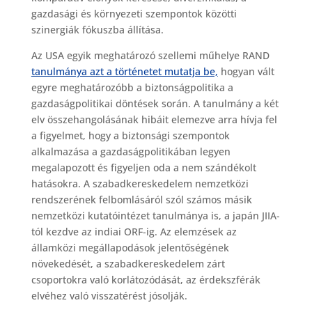
gazdasági és környezeti szempontok közötti
szinergiák fókuszba állítása.
Az USA egyik meghatározó szellemi műhelye RAND
tanulmánya azt a történetet mutatja be,
hogyan vált
egyre meghatározóbb a biztonságpolitika a
gazdaságpolitikai döntések során. A tanulmány a két
elv összehangolásának hibáit elemezve arra hívja fel
a figyelmet, hogy a biztonsági szempontok
alkalmazása a gazdaságpolitikában legyen
megalapozott és figyeljen oda a nem szándékolt
hatásokra. A szabadkereskedelem nemzetközi
rendszerének felbomlásáról szól számos másik
nemzetközi kutatóintézet tanulmánya is, a japán JIIA-
tól kezdve az indiai ORF-ig. Az elemzések az
államközi megállapodások jelentőségének
növekedését, a szabadkereskedelem zárt
csoportokra való korlátozódását, az érdekszférák
elvéhez való visszatérést jósolják.