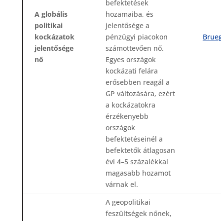
befektetések
A globális
hozamaiba, és
politikai
jelentősége a
kockázatok
pénzügyi piacokon
Brueg
jelentősége
számottevően nő.
nő
Egyes országok
kockázati felára
erősebben reagál a
GP változására, ezért
a kockázatokra
érzékenyebb
országok
befektetéseinél a
befektetők átlagosan
évi 4–5 százalékkal
magasabb hozamot
várnak el.
A geopolitikai
feszültségek nőnek,