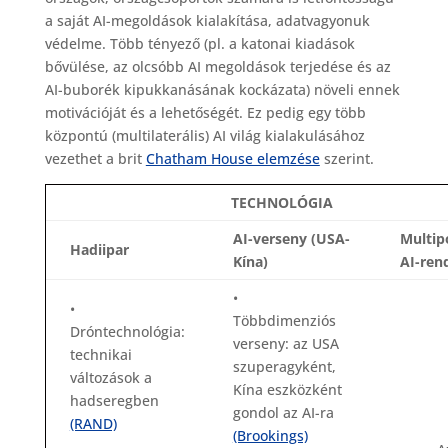
a saját AI-megoldások kialakítása, adatvagyonuk
védelme. Több tényező (pl. a katonai kiadások
bővülése, az olcsóbb AI megoldások terjedése és az
AI-buborék kipukkanásának kockázata) növeli ennek
motivációját és a lehetőségét. Ez pedig egy több
központú (multilaterális) AI világ kialakulásához
vezethet a brit
Chatham House elemzése
szerint.
TECHNOLÓGIA
AI-verseny (USA-
Multip
Hadiipar
Kína)
AI-ren
•
•
Többdimenziós
Dróntechnológia:
verseny: az USA
technikai
szuperagyként,
változások a
Kína eszközként
hadseregben
gondol az AI-ra
(RAND)
(Brookings)