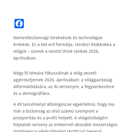
F
a
Nemzetbiztonsági törekvések és technológiai
c
érdekek. Ez a két erő formálja, rendezi blokkokba a
e
világot – üzenik a vezető think tankek 2026.
b
áprilisában.
o
Négy fő témára fókuszálnak a világ vezető
o
agytrösztjeinek 2026. áprilisában: a világgazdaság
k
átformálódására, az AI-versenyre, a fegyverkezésre
és a demográfiára.
A 49 tanulmányt átböngészve egyértelmű, hogy ma
már a biztonság az első számú szempont a
prosperitás és a profit helyett. A világelsőségért
folytatott verseny az embernél okosabb mesterséges
intelligencia elkészítéséért (Artificial General