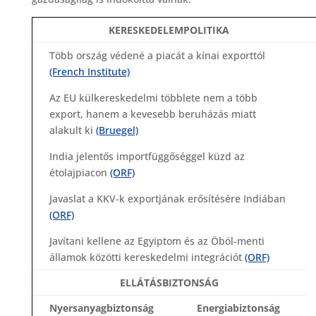
KERESKEDELEMPOLITIKA
Több ország védené a piacát a kínai exporttól
(French Institute)
Az EU külkereskedelmi többlete nem a több
export, hanem a kevesebb beruházás miatt
alakult ki
(Bruegel)
India jelentős importfüggőséggel küzd az
étolajpiacon
(ORF)
Javaslat a KKV-k exportjának erősítésére Indiában
(ORF)
Javítani kellene az Egyiptom és az Öböl-menti
államok közötti kereskedelmi integrációt
(ORF)
ELLÁTÁSBIZTONSÁG
Nyersanyagbiztonság
Energiabiztonság