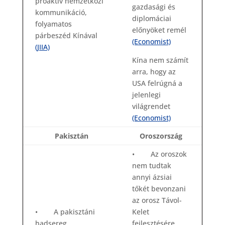
proaktív nemzetközi
gazdasági és
kommunikáció,
diplomáciai
folyamatos
előnyöket remél
párbeszéd Kínával
(Economist)
(JIIA)
Kína nem számít
arra, hogy az
USA felrúgná a
jelenlegi
világrendet
(Economist)
Pakisztán
Oroszország
• Az oroszok
nem tudtak
annyi ázsiai
tőkét bevonzani
az orosz Távol-
• A pakisztáni
Kelet
hadsereg
fejlesztésére,