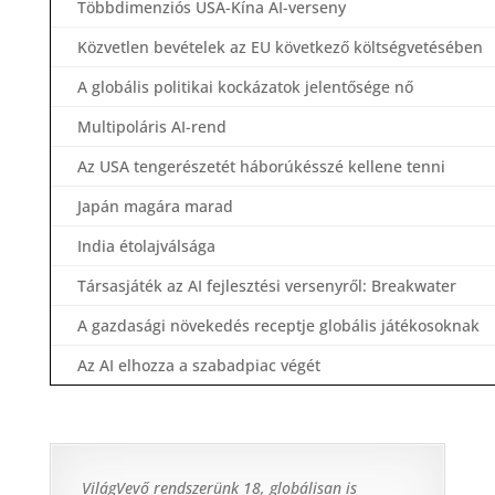
Többdimenziós USA-Kína AI-verseny
Közvetlen bevételek az EU következő költségvetésében
A globális politikai kockázatok jelentősége nő
Multipoláris AI-rend
Az USA tengerészetét háborúkésszé kellene tenni
Japán magára marad
India étolajválsága
Társasjáték az AI fejlesztési versenyről: Breakwater
A gazdasági növekedés receptje globális játékosoknak
Az AI elhozza a szabadpiac végét
VilágVevő rendszerünk 18, globálisan is