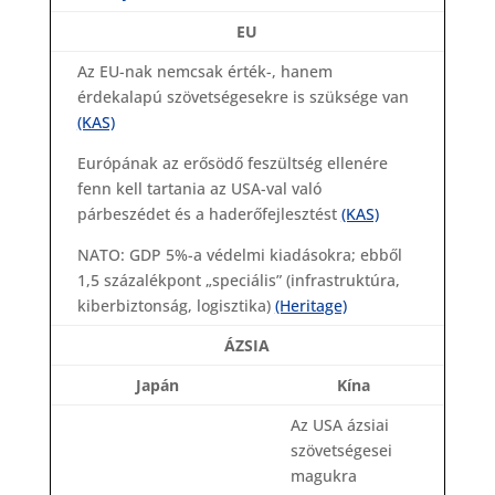
EU
Az EU-nak nemcsak érték-, hanem
érdekalapú szövetségesekre is szüksége van
(KAS)
Európának az erősödő feszültség ellenére
fenn kell tartania az USA-val való
párbeszédet és a haderőfejlesztést
(KAS)
NATO: GDP 5%-a védelmi kiadásokra; ebből
1,5 százalékpont „speciális” (infrastruktúra,
kiberbiztonság, logisztika)
(Heritage)
ÁZSIA
Japán
Kína
Az USA ázsiai
szövetségesei
magukra