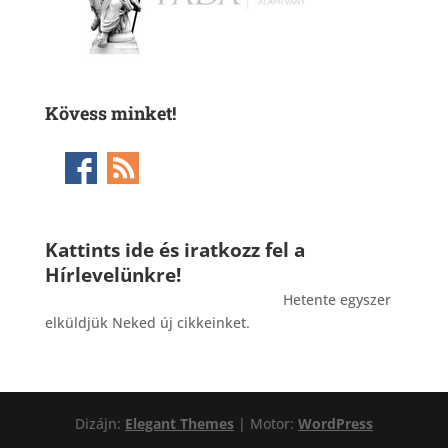
Kövess minket!
Kattints ide és iratkozz fel a
Hírlevelünkre!
_______________________________________
Hetente egyszer
elküldjük Neked új cikkeinket.
Dizájn:
Elegant Themes
| Motor:
WordPress