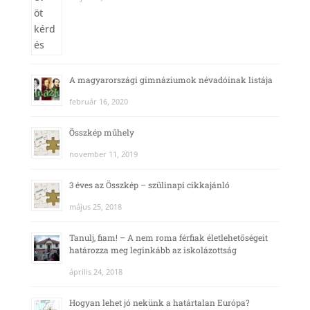
A magyarországi gimnáziumok névadóinak listája
február 16, 2020
Összkép műhely
november 11, 2019
3 éves az Összkép – szülinapi cikkajánló
május 25, 2018
Tanulj, fiam! – A nem roma férfiak életlehetőségeit
határozza meg leginkább az iskolázottság
április 24, 2018
Hogyan lehet jó nekünk a határtalan Európa?