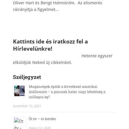
Oliver Hart és Bengt Holmström. Az elismerés
ráirányítja a figyelmet...
Kattints ide és iratkozz fel a
Hírlevelünkre!
_______________________________________
Hetente egyszer
elküldjük Neked új cikkeinket.
Széljegyzet
Magáncégek építik a következő amerikai
űrállomást – a piacnak határ vagy lehetőség a
csillagos ég?
december 13, 2021
Öt év – öt kérdés
május 12, 2020