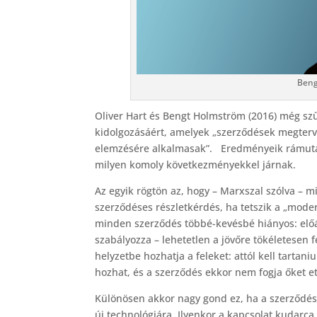
Beng
Oliver Hart és Bengt Holmström (2016) még sz
kidolgozásáért, amelyek „szerződések megterv
elemzésére alkalmasak”. Eredményeik rámutat
milyen komoly következményekkel járnak.
Az egyik rögtön az, hogy – Marxszal szólva – m
szerződéses részletkérdés, ha tetszik a „mode
minden szerződés többé-kevésbé hiányos: elő
szabályozza – lehetetlen a jövőre tökéletesen 
helyzetbe hozhatja a feleket: attól kell tartan
hozhat, és a szerződés ekkor nem fogja őket e
Különösen akkor nagy gond ez, ha a szerződés
új technológiára. Ilyenkor a kapcsolat kudarca