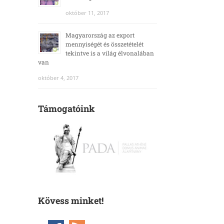
október 11, 2017
Magyarország az export
mennyiségét és összetételét
tekintve is a világ élvonalában
van
október 4, 2017
Támogatóink
Kövess minket!