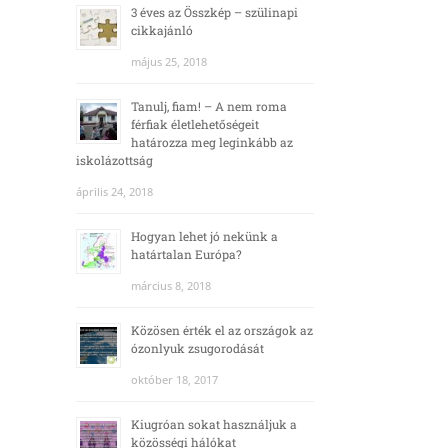
3 éves az Összkép – szülinapi
cikkajánló
május 25, 2018
Tanulj, fiam! – A nem roma
férfiak életlehetőségeit
határozza meg leginkább az
iskolázottság
április 24, 2018
Hogyan lehet jó nekünk a
határtalan Európa?
március 8, 2018
Közösen érték el az országok az
ózonlyuk zsugorodását
október 18, 2017
Kiugróan sokat használjuk a
közösségi hálókat