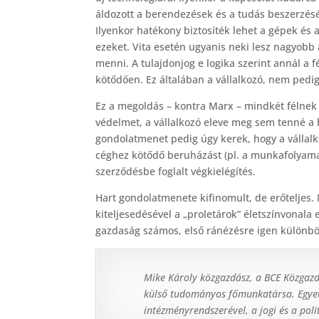
áldozott a berendezések és a tudás beszerzésér
Ilyenkor hatékony biztosíték lehet a gépek és a
ezeket. Vita esetén ugyanis neki lesz nagyobb 
menni. A tulajdonjog e logika szerint annál a 
kötődően. Ez általában a vállalkozó, nem pedi
Ez a megoldás – kontra Marx – mindkét félnek 
védelmet, a vállalkozó eleve meg sem tenné 
gondolatmenet pedig úgy kerek, hogy a vállalko
céghez kötődő beruházást (pl. a munkafolyamat 
szerződésbe foglalt végkielégítés.
Hart gondolatmenete kifinomult, de erőteljes. 
kiteljesedésével a „proletárok” életszínvonal
gazdaság számos, első ránézésre igen különbö
Mike Károly közgazdász, a BCE Közgaz
külső tudományos főmunkatársa. Egyet
intézményrendszerével, a jogi és a pol