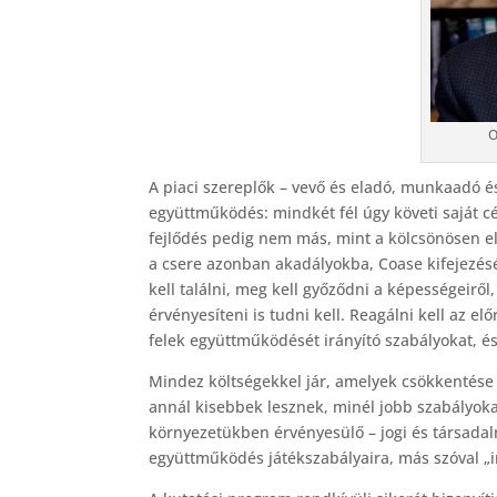
O
A piaci szereplők – vevő és eladó, munkaadó és
együttműködés: mindkét fél úgy követi saját cé
fejlődés pedig nem más, mint a kölcsönösen e
a csere azonban akadályokba, Coase kifejezésé
kell találni, meg kell győződni a képességeiről
érvényesíteni is tudni kell. Reagálni kell az el
felek együttműködését irányító szabályokat, és
Mindez költségekkel jár, amelyek csökkentése 
annál kisebbek lesznek, minél jobb szabályoka
környezetükben érvényesülő – jogi és társadal
együttműködés játékszabályaira, más szóval „in