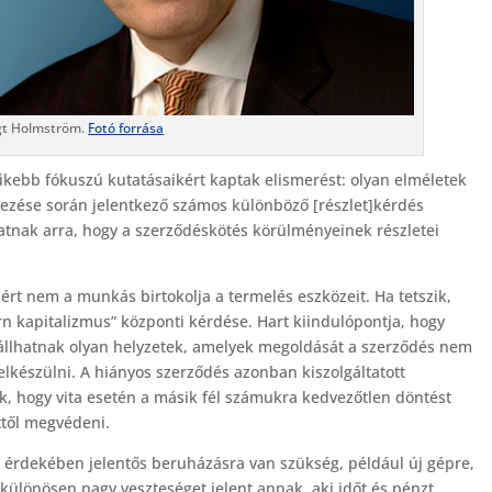
t Holmström.
Fotó forrása
űkebb fókuszú kutatásaikért kaptak elismerést: olyan elméletek
ezése során jelentkező számos különböző [részlet]kérdés
nak arra, hogy a szerződéskötés körülményeinek részletei
iért nem a munkás birtokolja a termelés eszközeit. Ha tetszik,
rn kapitalizmus” központi kérdése. Hart kiindulópontja, hogy
állhatnak olyan helyzetek, amelyek megoldását a szerződés nem
felkészülni. A hiányos szerződés azonban kiszolgáltatott
iuk, hogy vita esetén a másik fél számukra kedvezőtlen döntést
ttől megvédeni.
 érdekében jelentős beruházásra van szükség, például új gépre,
 különösen nagy veszteséget jelent annak, aki időt és pénzt