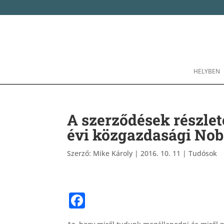
HELYBEN
A szerződések részlete
évi közgazdasági Nobe
Szerző:
Mike Károly
|
2016. 10. 11
|
Tudósok
F
a