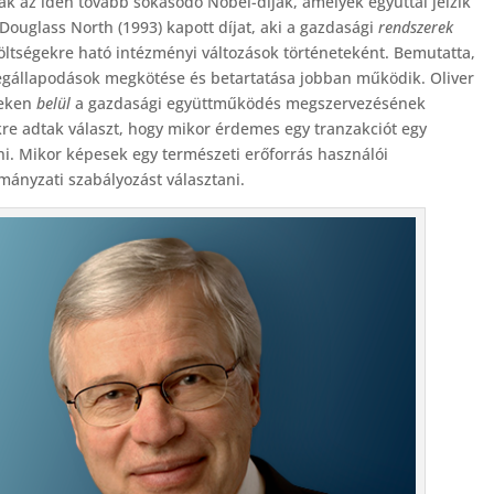
ják az idén tovább sokasodó Nobel-díjak, amelyek egyúttal jelzik
 Douglass North (1993) kapott díjat, aki a gazdasági
rendszerek
költségekre ható intézményi változások történeteként. Bemutatta,
egállapodások megkötése és betartatása jobban működik. Oliver
reken
belül
a gazdasági együttműködés megszervezésének
kre adtak választ, hogy mikor érdemes egy tranzakciót egy
ani. Mikor képesek egy természeti erőforrás használói
ányzati szabályozást választani.