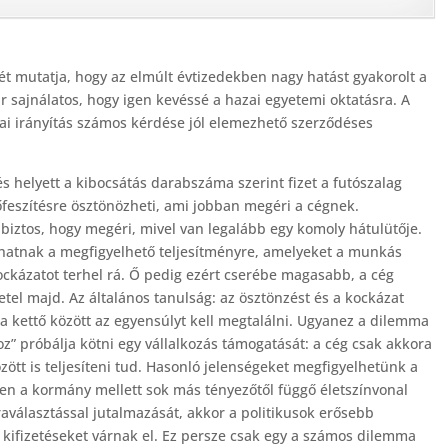
t mutatja, hogy az elmúlt évtizedekben nagy hatást gyakorolt a
 sajnálatos, hogy igen kevéssé a hazai egyetemi oktatásra. A
ikai irányítás számos kérdése jól elemezhető szerződéses
s helyett a kibocsátás darabszáma szerint fizet a futószalag
feszítésre ösztönözheti, ami jobban megéri a cégnek.
iztos, hogy megéri, mivel van legalább egy komoly hátulütője.
s hatnak a megfigyelhető teljesítményre, amelyeket a munkás
ockázatot terhel rá. Ő pedig ezért cserébe magasabb, a cég
tel majd. Az általános tanulság: az ösztönzést és a kockázat
 a kettő között az egyensúlyt kell megtalálni. Ugyanez a dilemma
oz” próbálja kötni egy vállalkozás támogatását: a cég csak akkora
zött is teljesíteni tud. Hasonló jelenségeket megfigyelhetünk a
ősen a kormány mellett sok más tényezőtől függő életszínvonal
raválasztással jutalmazását, akkor a politikusok erősebb
b kifizetéseket várnak el. Ez persze csak egy a számos dilemma