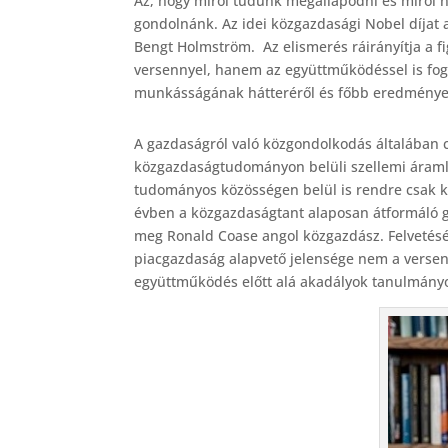
Az, hogy miről tudunk megállapodni és miről n
c
gondolnánk. Az idei közgazdasági Nobel díjat 
e
Bengt Holmström. Az elismerés ráirányítja a 
b
versennyel, hanem az együttműködéssel is fogla
munkásságának hátteréről és főbb eredményei
o
o
A gazdaságról való közgondolkodás általában c
k
közgazdaságtudományon belüli szellemi áramlat
tudományos közösségen belül is rendre csak ko
évben a közgazdaságtant alaposan átformáló go
meg Ronald Coase angol közgazdász. Felvetésén
piacgazdaság alapvető jelensége nem a verse
együttműködés előtt alá akadályok tanulmány