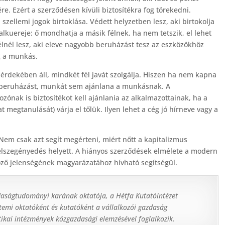
e. Ezért a szerződésen kívüli biztosítékra fog törekedni.
 szellemi jogok birtoklása. Védett helyzetben lesz, aki birtokolja
alkuereje: ő mondhatja a másik félnek, ha nem tetszik, el lehet
félnél lesz, aki eleve nagyobb beruházást tesz az eszközökhöz
g a munkás.
érdekében áll, mindkét fél javát szolgálja. Hiszen ha nem kapna
a beruházást, munkát sem ajánlana a munkásnak. A
zónak is biztosítékot kell ajánlania az alkalmazottainak, ha a
megtanulását) várja el tőlük. Ilyen lehet a cég jó hírneve vagy a
Nem csak azt segít megérteni, miért nőtt a kapitalizmus
a elszegényedés helyett. A hiányos szerződések elmélete a modern
ző jelenségének magyarázatához hívható segítségül.
daságtudományi karának oktatója, a Hétfa Kutatóintézet
emi oktatóként és kutatóként a vállalkozói gazdaság
itikai intézmények közgazdasági elemzésével foglalkozik.