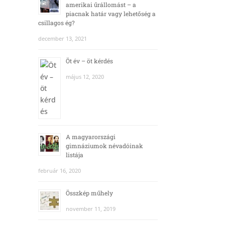
amerikai űrállomást – a
piacnak határ vagy lehetőség a
csillagos ég?
december 13, 2021
Öt év – öt kérdés
május 12, 2020
A magyarországi
gimnáziumok névadóinak
listája
február 16, 2020
Összkép műhely
november 11, 2019