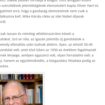
em, sokkal jobban formálja a világot, mint ahogyan elsőre
a szerződések jelentőségének elemzéséért kapta Oliver Hart és
figyelmet arra, hogy a gazdaság elemzésének nem csak a
lkoznia kell. Mike Károly cikke az idei Nobel díjasok
ről.
sak lassan és némileg véletlenszerűen követi a
okat. Szó se róla, az igazán jelentős új gondolatok a
moly ellenállás után tudnak áttörni. Ilyen, az elmúlt 30-40
ndolat volt, amit első ízben az 1930-as években fogalmazott
ek lényege, amilyen egyszerű volt, olyan forradalmi volt: a
ny, hanem az együttműködés, a közgazdász feladata pedig az
ozása.