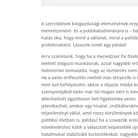
A szerződések közgazdasági elemzésének erejé
menedzsment- és a politikatudományra is – bár
hatás oka, hogy mind a vállalati, mind a polit
problémaként. Lássunk ismét egy példát!
Arra számítunk, hogy ha a menedzser fix fizeté
mellett dolgozó munkásnak, azzal nagyobb erő
Holmström bemutatta, hogy az ösztönzés nem b
Ha a valós erőfeszítés mellett más tényezők i
nem tud befolyásolni, akkor a díjazás módja k
szempontjából talán már túl magas bért is köve
átterhelését együttesen kell figyelembe venni,
jelentkezhet, amikor egy hivatal „indikátorokh
teljesítményt vállal, amit rossz körülmények kö
politikai életben is, például ha a szavazók er
növekedéshez kötik a választott képviselőik új
hatalmukat stabilizáló biztosítékokat, nagyob