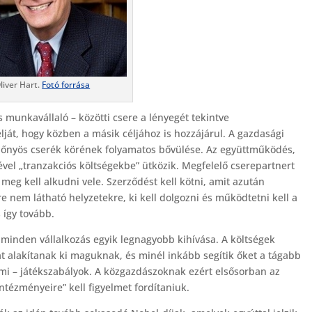
liver Hart.
Fotó forrása
 munkavállaló – közötti csere a lényegét tekintve
lját, hogy közben a másik céljához is hozzájárul. A gazdasági
lőnyös cserék körének folyamatos bővülése. Az együttműködés,
vel „tranzakciós költségekbe” ütközik. Megfelelő cserepartnert
, meg kell alkudni vele. Szerződést kell kötni, amit azután
őre nem látható helyzetekre, ki kell dolgozni és működtetni kell a
 így tovább.
minden vállalkozás egyik legnagyobb kihívása. A költségek
t alakítanak ki maguknak, és minél inkább segítik őket a tágabb
mi – játékszabályok. A közgazdászoknak ezért elsősorban az
tézményeire” kell figyelmet fordítaniuk.