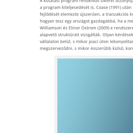
A kutatási program rendkívüli sikerét bizonyít
a program kiteljesedését is. Coase (1991) után
fejlődését elemezte újszerűen, a tranzakciós 
hogyan tesz egy országot gazdagabbá, ha a m
Williamson és Elinor Ostrom (2009) e rendsze
alapvető struktúráit vizsgálták. Olyan kérdése
vállalaton belül, s mikor piaci úton lebonyolít
megszerveződni, s mikor ésszerűbb külső, korm