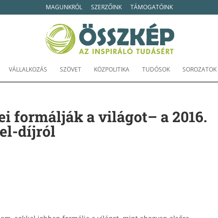
MAGUNKRÓL
SZERZŐINK
TÁMOGATÓINK
VÁLLALKOZÁS
SZÖVET
KÖZPOLITIKA
TUDÓSOK
SOROZATOK
i formálják a világot– a 2016.
l-díjról