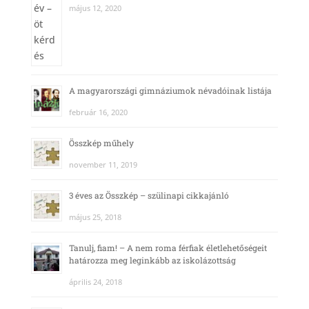
május 12, 2020
A magyarországi gimnáziumok névadóinak listája
február 16, 2020
Összkép műhely
november 11, 2019
3 éves az Összkép – szülinapi cikkajánló
május 25, 2018
Tanulj, fiam! – A nem roma férfiak életlehetőségeit
határozza meg leginkább az iskolázottság
április 24, 2018