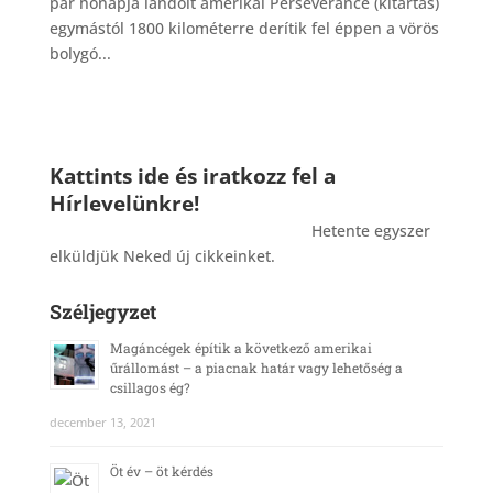
pár hónapja landolt amerikai Perseverance (kitartás)
egymástól 1800 kilométerre derítik fel éppen a vörös
bolygó...
Kattints ide és iratkozz fel a
Hírlevelünkre!
_______________________________________
Hetente egyszer
elküldjük Neked új cikkeinket.
Széljegyzet
Magáncégek építik a következő amerikai
űrállomást – a piacnak határ vagy lehetőség a
csillagos ég?
december 13, 2021
Öt év – öt kérdés