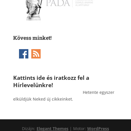
Kövess minket!
Kattints ide és iratkozz fel a
Hírlevelünkre!
_______________________________________
Hetente egyszer
elküldjük Neked új cikkeinket.
Dizájn:
Elegant Themes
| Motor:
WordPress