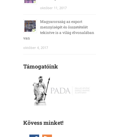
október 11, 2017
Magyarország az export
mennyiségét és összetételét
tekintve is a világ élvonalában
van
október 4, 2017
Támogatóink
Kövess minket!