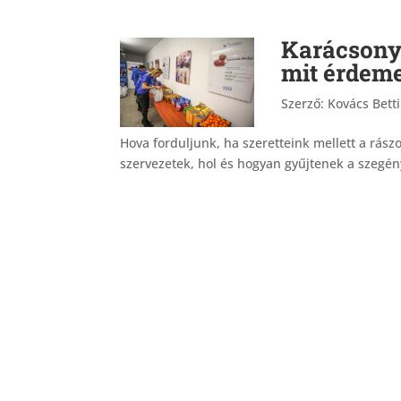
Karácsonyi
mit érdeme
Szerző:
Kovács Bett
Hova forduljunk, ha szeretteink mellett a rás
szervezetek, hol és hogyan gyűjtenek a szegén