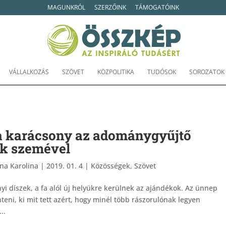
MAGUNKRÓL
SZERZŐINK
TÁMOGATÓINK
VÁLLALKOZÁS
SZÖVET
KÖZPOLITIKA
TUDÓSOK
SOROZATOK
 a karácsony az adománygyűjtő
ek szemével
ina Karolina
|
2019. 01. 4
|
Közösségek
,
Szövet
i díszek, a fa alól új helyükre kerülnek az ajándékok. Az ünnep
eni, ki mit tett azért, hogy minél több rászorulónak legyen
..