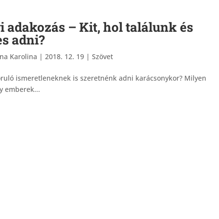
 adakozás – Kit, hol találunk és
s adni?
ina Karolina
|
2018. 12. 19
|
Szövet
zoruló ismeretleneknek is szeretnénk adni karácsonykor? Milyen
y emberek...