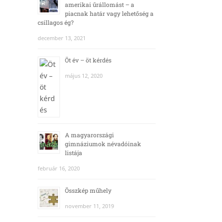
amerikai űrállomást – a
piacnak határ vagy lehetőség a
csillagos ég?
december 13, 2021
Öt év – öt kérdés
május 12, 2020
A magyarországi
gimnáziumok névadóinak
listája
február 16, 2020
Összkép műhely
november 11, 2019