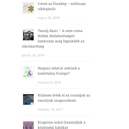
3 éves az Összkép – szülinapi
cikkajánló
május 25, 2018
Tanulj, fiam! – A nem roma
férfiak életlehetőségeit
határozza meg leginkább az
iskolázottság
április 24, 2018
Hogyan lehet jó nekünk a
határtalan Európa?
március 8, 2018
Közösen érték el az országok az
ózonlyuk zsugorodását
október 18, 2017
Kiugróan sokat használjuk a
közösségi hálókat