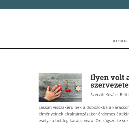
HELYBEN
Ilyen volt
szervezet
Szerző:
Kovács Bett
Lassan visszakerülnek a dobozokba a karácsony
élményeinek elraktározásakor érdemes áttekint
esélye a boldog karácsonyra. Országszerte sok.