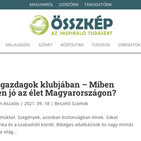
MAGUNKRÓL
SZERZŐINK
TÁMOGATÓINK
VÁLLALKOZÁS
SZÖVET
KÖZPOLITIKA
TUDÓSOK
SOROZATOK
 gazdagok klubjában – Miben
en jó az élet Magyarországon?
i-Aszalós
|
2021. 09. 18
|
Beszélő Számok
etükkel. Szegények, azonban biztonságban élnek. Sokat
nka és a szabadidő között. Bőséges adatbázisok és nagy mintás
 világ...