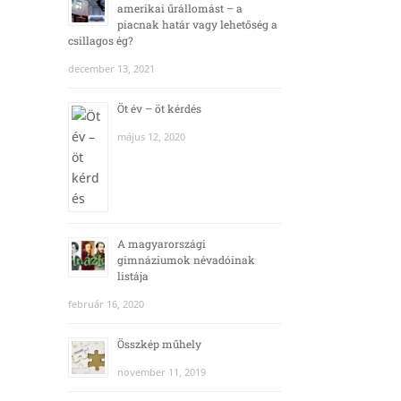
amerikai űrállomást – a
piacnak határ vagy lehetőség a
csillagos ég?
december 13, 2021
Öt év – öt kérdés
május 12, 2020
A magyarországi
gimnáziumok névadóinak
listája
február 16, 2020
Összkép műhely
november 11, 2019