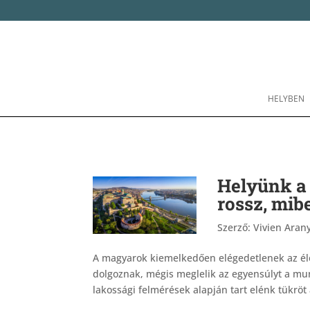
HELYBEN
Helyünk a
rossz, mib
Szerző:
Vivien Arany
A magyarok kiemelkedően elégedetlenek az él
dolgoznak, mégis meglelik az egyensúlyt a mu
lakossági felmérések alapján tart elénk tükröt a