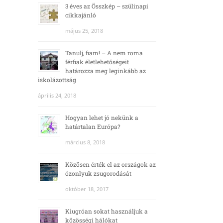
3 éves az Összkép – szülinapi
cikkajánló
május 25, 2018
Tanulj, fiam! – A nem roma
férfiak életlehetőségeit
határozza meg leginkább az
iskolázottság
április 24, 2018
Hogyan lehet jó nekünk a
határtalan Európa?
március 8, 2018
Közösen érték el az országok az
ózonlyuk zsugorodását
október 18, 2017
Kiugróan sokat használjuk a
közösségi hálókat