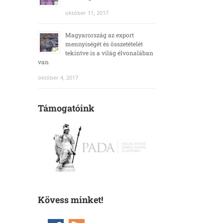
október 11, 2017
Magyarország az export
mennyiségét és összetételét
tekintve is a világ élvonalában
van
október 4, 2017
Támogatóink
Kövess minket!