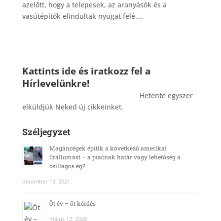
azelőtt, hogy a telepesek, az aranyásók és a
vasútépítők elindultak nyugat felé....
Kattints ide és iratkozz fel a
Hírlevelünkre!
_______________________________________
Hetente egyszer
elküldjük Neked új cikkeinket.
Széljegyzet
Magáncégek építik a következő amerikai
űrállomást – a piacnak határ vagy lehetőség a
csillagos ég?
december 13, 2021
Öt év – öt kérdés
május 12, 2020