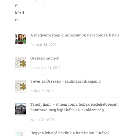
A magyarországi gimnáziumok névadóinak listája
február 16, 2020
Összkép műhely
november 11, 2019
3 éves az Összkép – szülinapi cikkajánló
május 25, 2018
Tanulj, fiam! – A nem roma férfiak életlehetőségeit
határozza meg leginkább az iskolázottság
április 24, 2018
Hogyan lehet jó nekünk a határtalan Európa?