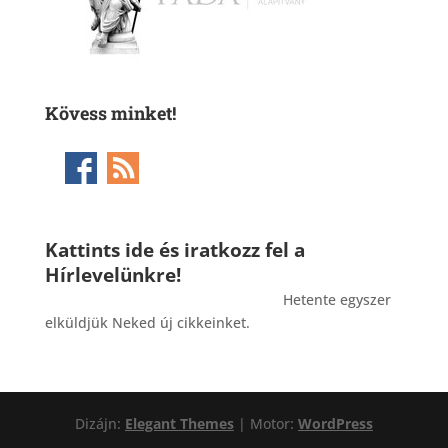
Kövess minket!
Kattints ide és iratkozz fel a
Hírlevelünkre!
_______________________________________
Hetente egyszer
elküldjük Neked új cikkeinket.
Dizájn:
Elegant Themes
| Motor:
WordPress