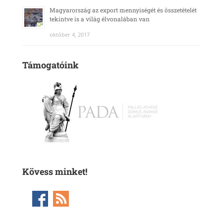
Magyarország az export mennyiségét és összetételét
tekintve is a világ élvonalában van
október 4, 2017
Támogatóink
Kövess minket!