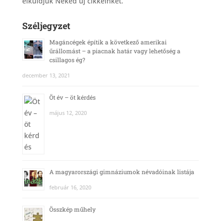
elküldjük Neked új cikkeinket.
Széljegyzet
Magáncégek építik a következő amerikai
űrállomást – a piacnak határ vagy lehetőség a
csillagos ég?
december 13, 2021
Öt év – öt kérdés
május 12, 2020
A magyarországi gimnáziumok névadóinak listája
február 16, 2020
Összkép műhely