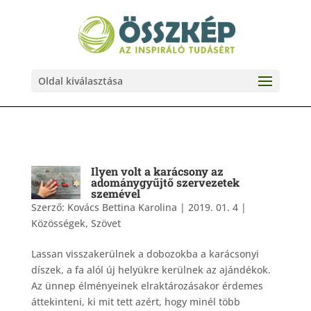
Oldal kiválasztása
Ilyen volt a karácsony az
adománygyűjtő szervezetek
szemével
Szerző:
Kovács Bettina Karolina
|
2019. 01. 4
|
Közösségek
,
Szövet
Lassan visszakerülnek a dobozokba a karácsonyi
díszek, a fa alól új helyükre kerülnek az ajándékok.
Az ünnep élményeinek elraktározásakor érdemes
áttekinteni, ki mit tett azért, hogy minél több