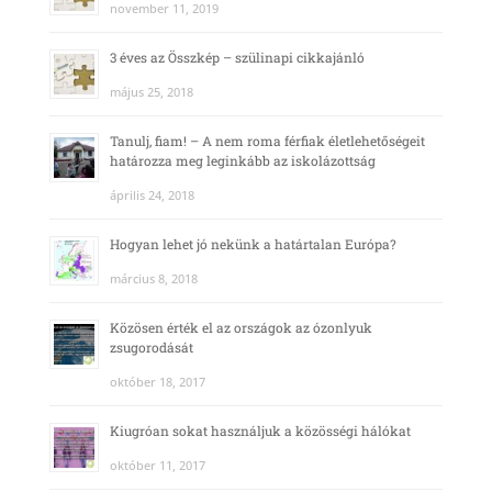
november 11, 2019
3 éves az Összkép – szülinapi cikkajánló
május 25, 2018
Tanulj, fiam! – A nem roma férfiak életlehetőségeit
határozza meg leginkább az iskolázottság
április 24, 2018
Hogyan lehet jó nekünk a határtalan Európa?
március 8, 2018
Közösen érték el az országok az ózonlyuk
zsugorodását
október 18, 2017
Kiugróan sokat használjuk a közösségi hálókat
október 11, 2017