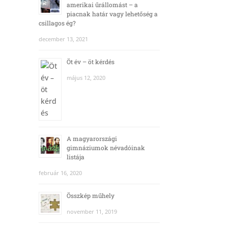
amerikai űrállomást – a
piacnak határ vagy lehetőség a
csillagos ég?
december 13, 2021
Öt év – öt kérdés
május 12, 2020
A magyarországi
gimnáziumok névadóinak
listája
február 16, 2020
Összkép műhely
november 11, 2019