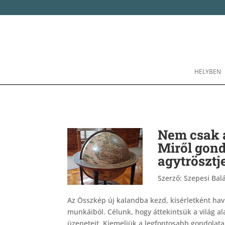
HELYBEN
Nem csak a
Miről gond
agytrösztj
Szerző:
Szepesi Bal
Az Összkép új kalandba kezd, kísérletként havi
munkáiból. Célunk, hogy áttekintsük a világ a
üzeneteit. Kiemeljük a legfontosabb gondolatai