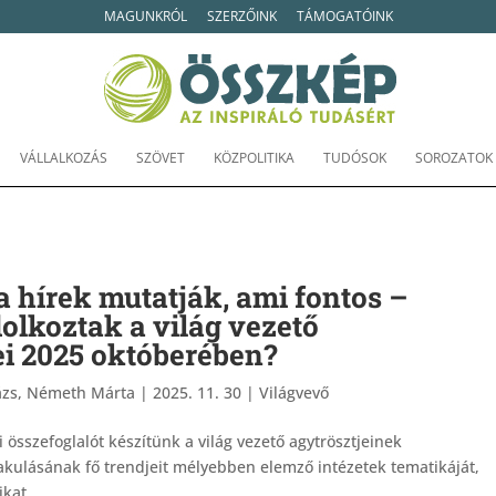
MAGUNKRÓL
SZERZŐINK
TÁMOGATÓINK
VÁLLALKOZÁS
SZÖVET
KÖZPOLITIKA
TUDÓSOK
SOROZATOK
 hírek mutatják, ami fontos –
olkoztak a világ vezető
ei 2025 októberében?
ázs, Németh Márta
|
2025. 11. 30
|
Világvevő
 összefoglalót készítünk a világ vezető agytrösztjeinek
lakulásának fő trendjeit mélyebben elemző intézetek tematikáját,
kat,...