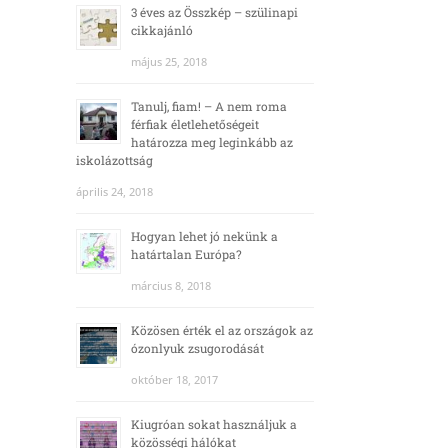
3 éves az Összkép – szülinapi
cikkajánló
május 25, 2018
Tanulj, fiam! – A nem roma
férfiak életlehetőségeit
határozza meg leginkább az
iskolázottság
április 24, 2018
Hogyan lehet jó nekünk a
határtalan Európa?
március 8, 2018
Közösen érték el az országok az
ózonlyuk zsugorodását
október 18, 2017
Kiugróan sokat használjuk a
közösségi hálókat