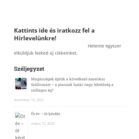
Kattints ide és iratkozz fel a
Hírlevelünkre!
_______________________________________
Hetente egyszer
elküldjük Neked új cikkeinket.
Széljegyzet
Magáncégek építik a következő amerikai
űrállomást – a piacnak határ vagy lehetőség a
csillagos ég?
december 13, 2021
Öt év – öt kérdés
május 12, 2020