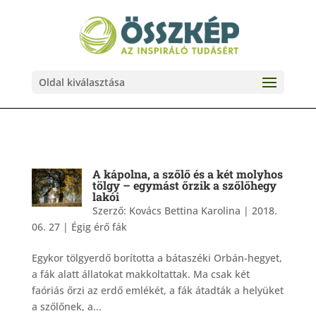
Oldal kiválasztása
A kápolna, a szőlő és a két molyhos
tölgy – egymást őrzik a szőlőhegy
lakói
Szerző:
Kovács Bettina Karolina
|
2018.
06. 27
|
Égig érő fák
Egykor tölgyerdő borította a bátaszéki Orbán-hegyet,
a fák alatt állatokat makkoltattak. Ma csak két
faóriás őrzi az erdő emlékét, a fák átadták a helyüket
a szőlőnek, a...