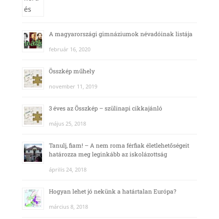
A magyarországi gimnáziumok névadóinak listája
február 16, 2020
Összkép műhely
november 11, 2019
3 éves az Összkép – szülinapi cikkajánló
május 25, 2018
Tanulj, fiam! – A nem roma férfiak életlehetőségeit
határozza meg leginkább az iskolázottság
április 24, 2018
Hogyan lehet jó nekünk a határtalan Európa?
március 8, 2018