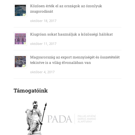
Közösen érték el az országok az ózonlyuk
zsugorodását
október 18, 2017
Kiugróan sokat használjuk a közösségi hálókat
október 11, 2017
Magyarország az export mennyiségét és összetételét
tekintve is a világ élvonalában van
október 4, 2017
Támogatóink