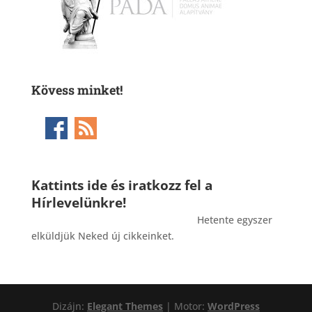
Kövess minket!
Kattints ide és iratkozz fel a
Hírlevelünkre!
_______________________________________
Hetente egyszer
elküldjük Neked új cikkeinket.
Dizájn:
Elegant Themes
| Motor:
WordPress