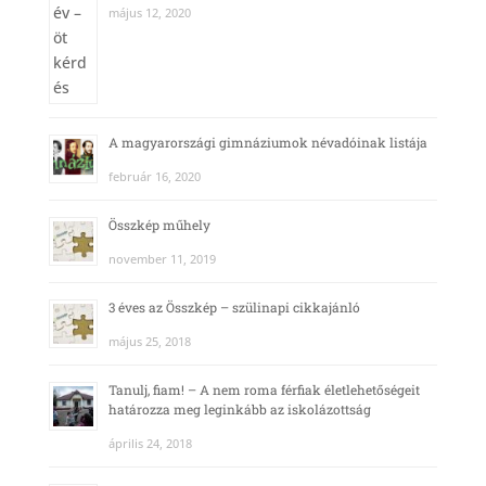
május 12, 2020
A magyarországi gimnáziumok névadóinak listája
február 16, 2020
Összkép műhely
november 11, 2019
3 éves az Összkép – szülinapi cikkajánló
május 25, 2018
Tanulj, fiam! – A nem roma férfiak életlehetőségeit
határozza meg leginkább az iskolázottság
április 24, 2018