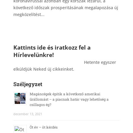
koronavírussal azonban egy korszak lezárul, a
következő időszak prosperitásának megalapozása új
megközelítést...
Kattints ide és iratkozz fel a
Hírlevelünkre!
_______________________________________
Hetente egyszer
elküldjük Neked új cikkeinket.
Széljegyzet
Magáncégek építik a következő amerikai
űrállomást – a piacnak határ vagy lehetőség a
csillagos ég?
december 13, 2021
Öt év – öt kérdés