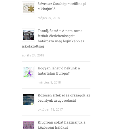
3 éves az Összkép – szülinapi
cikkajánló
május 25, 2018
Tanulj, fiam! – A nem roma
férfiak életlehetőségeit
határozza meg leginkább az
iskolázottság
április 24, 2018
Hogyan lehet jó nekünk a
határtalan Európa?
március 8, 2018
Közösen érték el az országok az
ózonlyuk zsugorodását
október 18, 2017
Kiugróan sokat használjuk a
közösségi hálókat