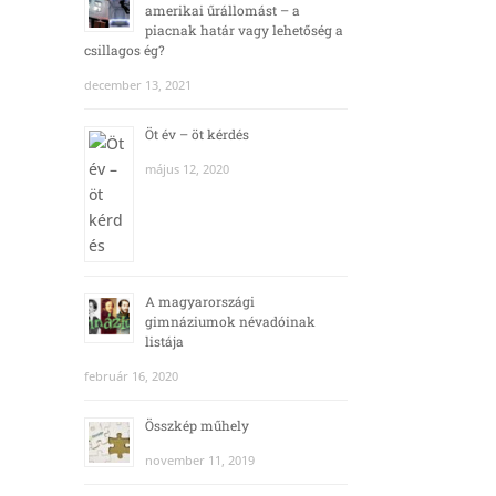
amerikai űrállomást – a
piacnak határ vagy lehetőség a
csillagos ég?
december 13, 2021
Öt év – öt kérdés
május 12, 2020
A magyarországi
gimnáziumok névadóinak
listája
február 16, 2020
Összkép műhely
november 11, 2019