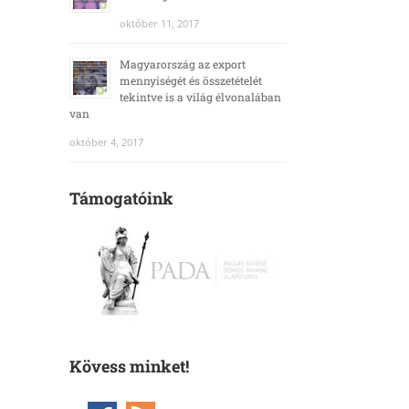
október 11, 2017
Magyarország az export
mennyiségét és összetételét
tekintve is a világ élvonalában
van
október 4, 2017
Támogatóink
Kövess minket!