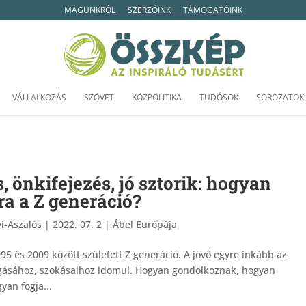
MAGUNKRÓL
SZERZŐINK
TÁMOGATÓINK
VÁLLALKOZÁS
SZÖVET
KÖZPOLITIKA
TUDÓSOK
SOROZATOK
, önkifejezés, jó sztorik: hogyan
gra a Z generáció?
i-Aszalós
|
2022. 07. 2
|
Ábel Európája
995 és 2009 között született Z generáció. A jövő egyre inkább az
fogásához, szokásaihoz idomul. Hogyan gondolkoznak, hogyan
an fogja...