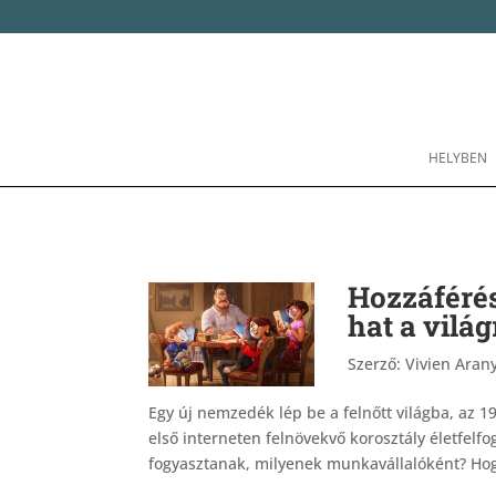
HELYBEN
Hozzáférés
hat a vilá
Szerző:
Vivien Arany
Egy új nemzedék lép be a felnőtt világba, az 1
első interneten felnövekvő korosztály életfel
fogyasztanak, milyenek munkavállalóként? Hogy