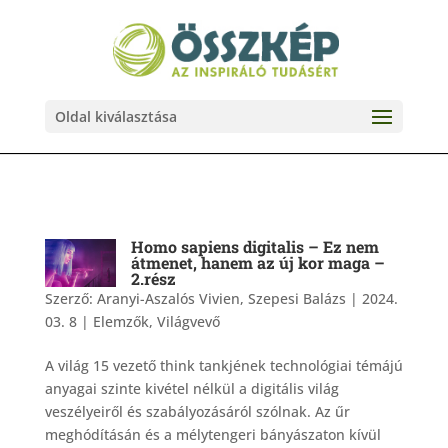
Oldal kiválasztása
Homo sapiens digitalis – Ez nem
átmenet, hanem az új kor maga –
2.rész
Szerző:
Aranyi-Aszalós Vivien, Szepesi Balázs
|
2024.
03. 8
|
Elemzők
,
Világvevő
A világ 15 vezető think tankjének technológiai témájú
anyagai szinte kivétel nélkül a digitális világ
veszélyeiről és szabályozásáról szólnak. Az űr
meghódításán és a mélytengeri bányászaton kívül