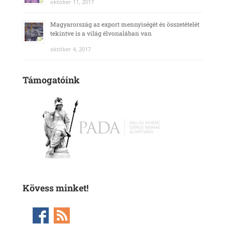
október 11, 2017
Magyarország az export mennyiségét és összetételét
tekintve is a világ élvonalában van
október 4, 2017
Támogatóink
Kövess minket!