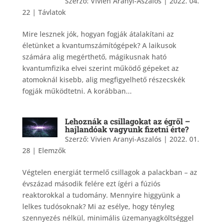
Szerző:
Vivien Aranyi-Aszalós
|
2022. 04.
22
|
Távlatok
Mire lesznek jók, hogyan fogják átalakítani az
életünket a kvantumszámítógépek? A laikusok
számára alig megérthető, mágikusnak ható
kvantumfizika elvei szerint működő gépeket az
atomoknál kisebb, alig megfigyelhető részecskék
fogják működtetni. A korábban...
Lehoznák a csillagokat az égről –
hajlandóak vagyunk fizetni érte?
Szerző:
Vivien Aranyi-Aszalós
|
2022. 01.
28
|
Elemzők
Végtelen energiát termelő csillagok a palackban – az
évszázad második felére ezt ígéri a fúziós
reaktorokkal a tudomány. Mennyire higgyünk a
lelkes tudósoknak? Mi az esélye, hogy tényleg
szennyezés nélkül, minimális üzemanyagköltséggel