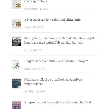
Összkép műhely
november 11, 2019
3 éves az Összkép – szülinapi cikkajánló
május 25, 2018
Tanulj, fiam! – A nem roma férfiak életlehetőségeit
határozza meg leginkább az iskolázottság
április 24, 2018
Hogyan lehet jó nekünk a határtalan Európa?
március 8, 2018
Közösen érték el az országok az ózonlyuk
zsugorodását
október 18, 2017
Kiugróan sokat használjuk a közösségi hálókat