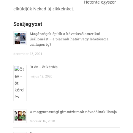
_______________________________________
Hetente egyszer
elküldjük Neked új cikkeinket.
Széljegyzet
Magáncégek építik a következő amerikai
űrállomást – a piacnak határ vagy lehetőség a
csillagos ég?
december 13, 2021
Öt év – öt kérdés
május 12, 2020
A magyarországi gimnáziumok névadóinak listája
február 16, 2020