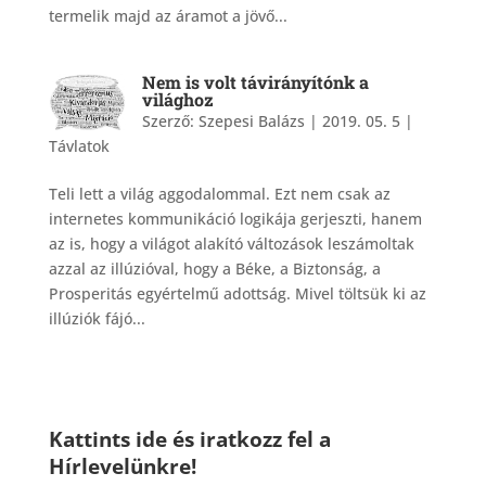
termelik majd az áramot a jövő...
Nem is volt távirányítónk a
világhoz
Szerző:
Szepesi Balázs
|
2019. 05. 5
|
Távlatok
Teli lett a világ aggodalommal. Ezt nem csak az
internetes kommunikáció logikája gerjeszti, hanem
az is, hogy a világot alakító változások leszámoltak
azzal az illúzióval, hogy a Béke, a Biztonság, a
Prosperitás egyértelmű adottság. Mivel töltsük ki az
illúziók fájó...
Kattints ide és iratkozz fel a
Hírlevelünkre!