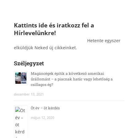
Kattints ide és iratkozz fel a
Hírlevelünkre!
_______________________________________
Hetente egyszer
elküldjük Neked új cikkeinket.
Széljegyzet
Magáncégek építik a következő amerikai
űrállomást – a piacnak határ vagy lehetőség a
csillagos ég?
december 13, 2021
Öt év – öt kérdés
május 12, 2020