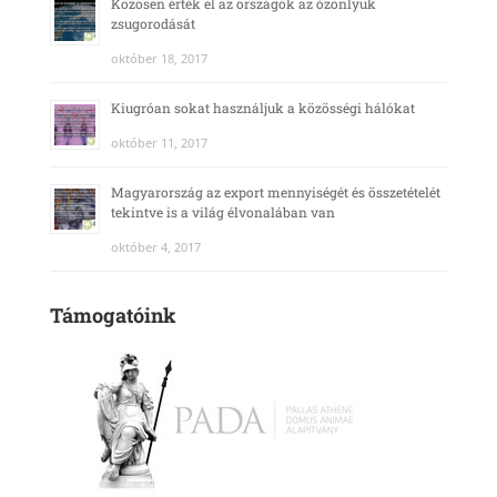
Közösen érték el az országok az ózonlyuk
zsugorodását
október 18, 2017
Kiugróan sokat használjuk a közösségi hálókat
október 11, 2017
Magyarország az export mennyiségét és összetételét
tekintve is a világ élvonalában van
október 4, 2017
Támogatóink