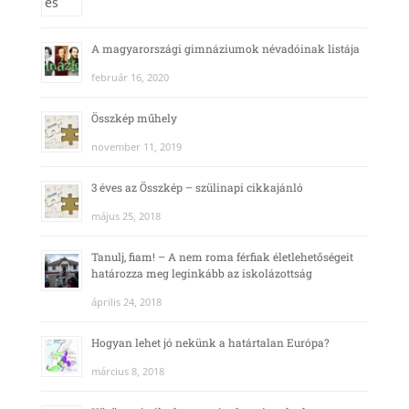
A magyarországi gimnáziumok névadóinak listája
február 16, 2020
Összkép műhely
november 11, 2019
3 éves az Összkép – szülinapi cikkajánló
május 25, 2018
Tanulj, fiam! – A nem roma férfiak életlehetőségeit
határozza meg leginkább az iskolázottság
április 24, 2018
Hogyan lehet jó nekünk a határtalan Európa?
március 8, 2018