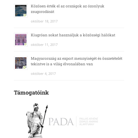
Közösen érték el az országok az ózonlyuk
zsugorodását
október 18, 2017
Kiugróan sokat használjuk a közösségi hálókat
október 11, 2017
Magyarország az export mennyiségét és összetételét
tekintve is a világ élvonalában van
október 4, 2017
Támogatóink