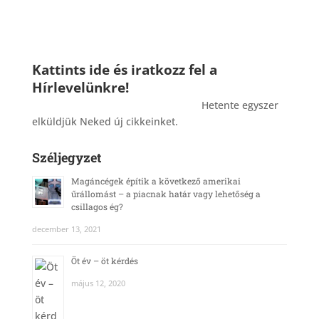
Kattints ide és iratkozz fel a
Hírlevelünkre!
_______________________________________
Hetente egyszer
elküldjük Neked új cikkeinket.
Széljegyzet
Magáncégek építik a következő amerikai
űrállomást – a piacnak határ vagy lehetőség a
csillagos ég?
december 13, 2021
Öt év – öt kérdés
május 12, 2020