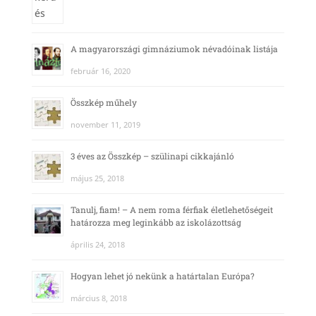
A magyarországi gimnáziumok névadóinak listája
február 16, 2020
Összkép műhely
november 11, 2019
3 éves az Összkép – szülinapi cikkajánló
május 25, 2018
Tanulj, fiam! – A nem roma férfiak életlehetőségeit
határozza meg leginkább az iskolázottság
április 24, 2018
Hogyan lehet jó nekünk a határtalan Európa?
március 8, 2018