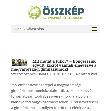
Oldal kiválasztása
Mit mutat a tükör? – Böngésszük
együtt, kikről vannak elnevezve a
magyarországi gimnáziumok!
Szerző:
Szepesi Balázs
|
2020. 02. 16
|
Nemzeti kód
259 ember neve szerepel a magyarországi
gimnáziumok homlokzatain – ők azok, akik nevét
folyamatosan több száz gyerek hordja a pólóján,
kiabálja foci vagy kosármeccseken. Kiről nevezték el
a gimnáziumokat, milyen tükröt tart elénk ez a...