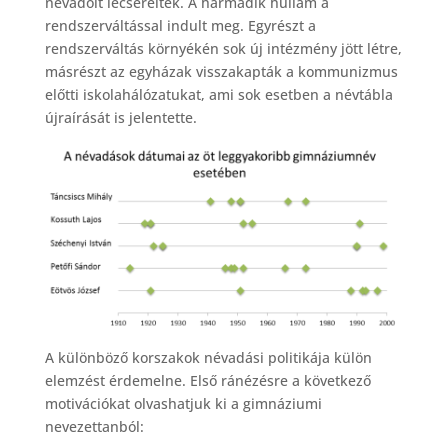
névadóit lecserélték. A harmadik hullám a
rendszerváltással indult meg. Egyrészt a
rendszerváltás környékén sok új intézmény jött létre,
másrészt az egyházak visszakapták a kommunizmus
előtti iskolahálózatukat, ami sok esetben a névtábla
újraírását is jelentette.
A különböző korszakok névadási politikája külön
elemzést érdemelne. Első ránézésre a következő
motivációkat olvashatjuk ki a gimnáziumi
nevezettanból: