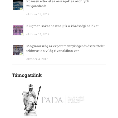
Közösen érték el az országok az ózonlyuk
zsugorodását
október 18, 2017
Kiugróan sokat használjuk a közösségi hálókat
október 11, 2017
Magyarország az export mennyiségét és összetételét
tekintve is a világ élvonalában van
október 4, 2017
Támogatóink