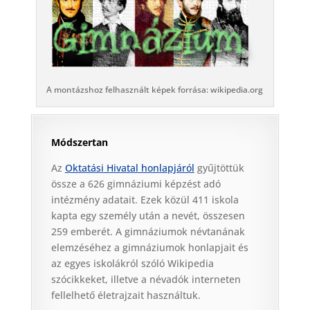
A montázshoz felhasznált képek forrása: wikipedia.org
Módszertan
Az
Oktatási Hivatal honlapjáról
gyűjtöttük
össze a 626 gimnáziumi képzést adó
intézmény adatait. Ezek közül 411 iskola
kapta egy személy után a nevét, összesen
259 emberét. A gimnáziumok névtanának
elemzéséhez a gimnáziumok honlapjait és
az egyes iskolákról szóló Wikipedia
szócikkeket, illetve a névadók interneten
fellelhető életrajzait használtuk.