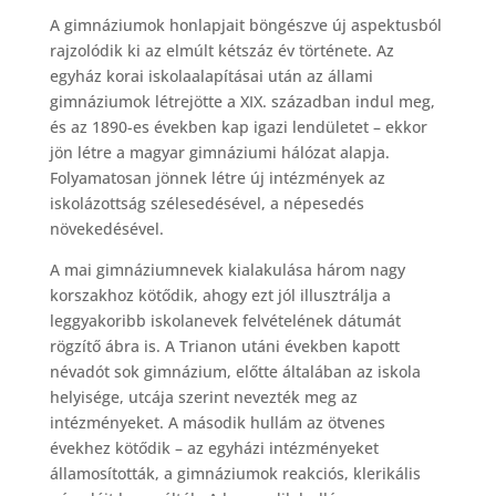
A gimnáziumok honlapjait böngészve új aspektusból
rajzolódik ki az elmúlt kétszáz év története. Az
egyház korai iskolaalapításai után az állami
gimnáziumok létrejötte a XIX. században indul meg,
és az 1890-es években kap igazi lendületet – ekkor
jön létre a magyar gimnáziumi hálózat alapja.
Folyamatosan jönnek létre új intézmények az
iskolázottság szélesedésével, a népesedés
növekedésével.
A mai gimnáziumnevek kialakulása három nagy
korszakhoz kötődik, ahogy ezt jól illusztrálja a
leggyakoribb iskolanevek felvételének dátumát
rögzítő ábra is. A Trianon utáni években kapott
névadót sok gimnázium, előtte általában az iskola
helyisége, utcája szerint nevezték meg az
intézményeket. A második hullám az ötvenes
évekhez kötődik – az egyházi intézményeket
államosították, a gimnáziumok reakciós, klerikális