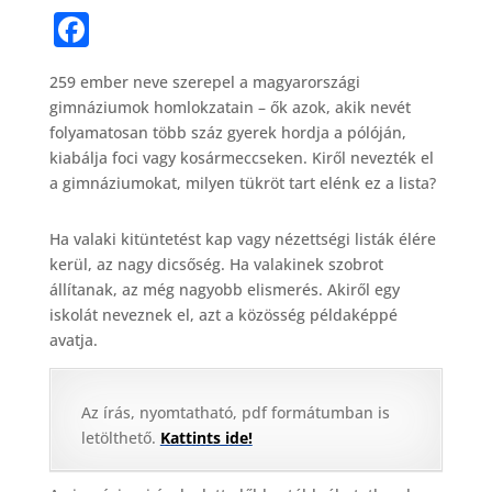
F
a
259 ember neve szerepel a magyarországi
c
gimnáziumok homlokzatain – ők azok, akik nevét
e
folyamatosan több száz gyerek hordja a pólóján,
b
kiabálja foci vagy kosármeccseken. Kiről nevezték el
a gimnáziumokat, milyen tükröt tart elénk ez a lista?
o
o
Ha valaki kitüntetést kap vagy nézettségi listák élére
k
kerül, az nagy dicsőség. Ha valakinek szobrot
állítanak, az még nagyobb elismerés. Akiről egy
iskolát neveznek el, azt a közösség példaképpé
avatja.
Az írás, nyomtatható, pdf formátumban is
letölthető.
Kattints ide!