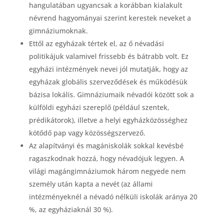
hangulatában ugyancsak a korábban kialakult
névrend hagyományai szerint kerestek neveket a
gimnáziumoknak.
Ettől az egyházak tértek el, az ő névadási
politikájuk valamivel frissebb és bátrabb volt. Ez
egyházi intézmények nevei jól mutatják, hogy az
egyházak globális szerveződések és működésük
bázisa lokális. Gimnáziumaik névadói között sok a
külföldi egyházi szereplő (például szentek,
prédikátorok), illetve a helyi egyházközösséghez
kötődő pap vagy közösségszervező.
Az alapítványi és magániskolák sokkal kevésbé
ragaszkodnak hozzá, hogy névadójuk legyen. A
világi magángimnáziumok három negyede nem
személy után kapta a nevét (az állami
intézményeknél a névadó nélküli iskolák aránya 20
%, az egyháziaknál 30 %).