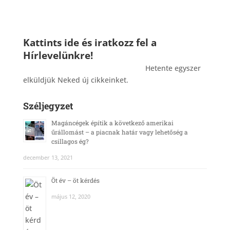
Kattints ide és iratkozz fel a
Hírlevelünkre!
_______________________________________
Hetente egyszer
elküldjük Neked új cikkeinket.
Széljegyzet
Magáncégek építik a következő amerikai
űrállomást – a piacnak határ vagy lehetőség a
csillagos ég?
december 13, 2021
Öt év – öt kérdés
május 12, 2020