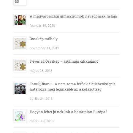
A magyarországi gimnáziumok névadóinak listája
február 16, 2020
Összkép műhely
november 11, 2019
3 éves az Összkép – szülinapi cikkajánló
május 25, 2018
Tanulj, fiam! – A nem roma férfiak életlehetőségeit
határozza meg leginkább az iskolázottság
április 24, 2018
Hogyan lehet jó nekünk a határtalan Európa?
március 8, 2018