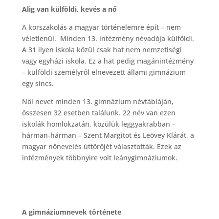
Alig van külföldi, kevés a nő
A korszakolás a magyar történelemre épít – nem
véletlenül. Minden 13. intézmény névadója külföldi.
A 31 ilyen iskola közül csak hat nem nemzetiségi
vagy egyházi iskola. Ez a hat pedig magánintézmény
– külföldi személyről elnevezett állami gimnázium
egy sincs.
Női nevet minden 13. gimnázium névtábláján,
összesen 32 esetben találunk. 22 név van ezen
iskolák homlokzatán, közülük leggyakrabban –
hárman-hárman – Szent Margitot és Leövey Klárát, a
magyar nőnevelés úttörőjét választották. Ezek az
intézmények többnyire volt leánygimnáziumok.
A gimnáziumnevek története