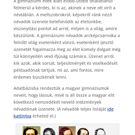
A gimnáziumi évek alatt előbb-utóbb óhatatlanul
felmerül a kérdés, ki is az, akinek a neve ott virít a
névtáblán. A mellszobrokról, képekről ránk néző
névadók üzenete belefonódik az életünkbe,
viszonyítási pontot ad arról, milyen is a világ, amire
készülünk. A gimnáziumi névadók arcképcsarnoka a
felnőtt világ esetenként vonzó, esetenként ijesztő
üzenetét fogalmazza meg az élet komoly dolgait még
túl könnyedén vevő ifjúság számára. Üzenet arról,
kik azok, akik sorsát, teljesítményét és viselkedését
példaadónak tartjuk, mi az, ami fontos, mire
érdemes büszkének lenni.
Adatbázisba rendeztük a magyar gimnáziumok
neveit, hogy lássuk, mivé is áll össze a magyar elit
következő nemzedékét nevelő intézmények
névadóinak üzenete. (A névadók teljes listáját
ide
kattintva
érheted el.)