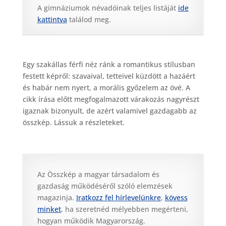
A gimnáziumok névadóinak teljes listáját
ide
kattintva
találod meg.
Egy szakállas férfi néz ránk a romantikus stílusban
festett képről: szavaival, tetteivel küzdött a hazáért
és habár nem nyert, a morális győzelem az övé. A
cikk írása előtt megfogalmazott várakozás nagyrészt
igaznak bizonyult, de azért valamivel gazdagabb az
összkép. Lássuk a részleteket.
Az Összkép a magyar társadalom és
gazdaság működéséről szóló elemzések
magazinja.
Iratkozz fel hírlevelünkre
,
kövess
minket
, ha szeretnéd mélyebben megérteni,
hogyan működik Magyarország.