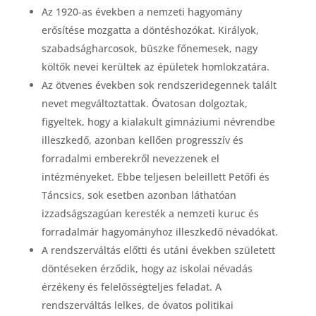
Az 1920-as években a nemzeti hagyomány
erősítése mozgatta a döntéshozókat. Királyok,
szabadságharcosok, büszke főnemesek, nagy
költők nevei kerültek az épületek homlokzatára.
Az ötvenes években sok rendszeridegennek talált
nevet megváltoztattak. Óvatosan dolgoztak,
figyeltek, hogy a kialakult gimnáziumi névrendbe
illeszkedő, azonban kellően progresszív és
forradalmi emberekről nevezzenek el
intézményeket. Ebbe teljesen beleillett Petőfi és
Táncsics, sok esetben azonban láthatóan
izzadságszagúan keresték a nemzeti kuruc és
forradalmár hagyományhoz illeszkedő névadókat.
A rendszerváltás előtti és utáni években született
döntéseken érződik, hogy az iskolai névadás
érzékeny és felelősségteljes feladat. A
rendszerváltás lelkes, de óvatos politikai