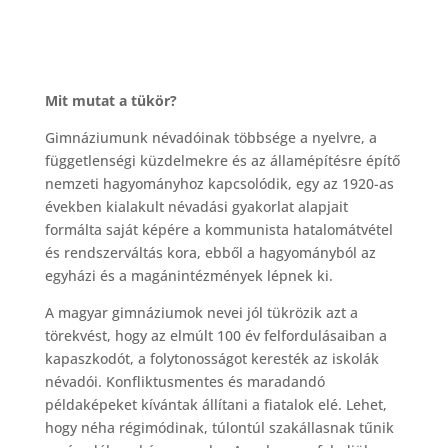
Mit mutat a tükör?
Gimnáziumunk névadóinak többsége a nyelvre, a
függetlenségi küzdelmekre és az államépítésre építő
nemzeti hagyományhoz kapcsolódik, egy az 1920-as
években kialakult névadási gyakorlat alapjait
formálta saját képére a kommunista hatalomátvétel
és rendszerváltás kora, ebből a hagyományból az
egyházi és a magánintézmények lépnek ki.
A magyar gimnáziumok nevei jól tükrözik azt a
törekvést, hogy az elmúlt 100 év felfordulásaiban a
kapaszkodót, a folytonosságot keresték az iskolák
névadói. Konfliktusmentes és maradandó
példaképeket kívántak állítani a fiatalok elé. Lehet,
hogy néha régimódinak, túlontúl szakállasnak tűnik