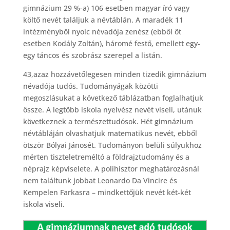
gimnázium 29 %-a) 106 esetben magyar író vagy
költő nevét találjuk a névtáblán. A maradék 11
intézményből nyolc névadója zenész (ebből öt
esetben Kodály Zoltán), háromé festő, emellett egy-
egy táncos és szobrász szerepel a listán.
43,azaz hozzávetőlegesen minden tizedik gimnázium
névadója tudós. Tudományágak közötti
megoszlásukat a következő táblázatban foglalhatjuk
össze. A legtöbb iskola nyelvész nevét viseli, utánuk
következnek a természettudósok. Hét gimnázium
névtábláján olvashatjuk matematikus nevét, ebből
ötször Bólyai Jánosét. Tudományon belüli súlyukhoz
mérten tiszteletreméltó a földrajztudomány és a
néprajz képviselete. A polihisztor meghatározásnál
nem találtunk jobbat Leonardo Da Vincire és
Kempelen Farkasra – mindkettőjük nevét két-két
iskola viseli.