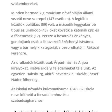
szakembereket.
Minden harmadik gimnázium névtábláján állami
vezető neve szerepel (147 esetben). A legtöbb
közülük politikus (59) volt, a második leggyakoribb
típus az uralkodó (43), őket követik a katonák (28) és
a főnemesek (17). Persze a besorolás önkényes,
gondoljunk csak a listavezető Széchenyi Istvánra,
vagy a bármelyik kategóriába besorolható II. Rákóczi
Ferencre.
Az uralkodók között csak Árpád-házi és Anjou
királyokat, illetve erdélyi fejedelmeket találunk. Az
egyetlen Habsburg, akiről neveztek el iskolát, József
Nádor főherceg.
Az iskolai névadás kulcsmotívuma 1848. 62 iskola
neve köthető a forradalomhoz és a
szabadságharchoz.