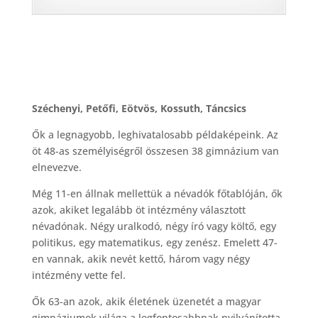
Széchenyi, Petőfi, Eötvös, Kossuth, Táncsics
Ők a legnagyobb, leghivatalosabb példaképeink. Az
öt 48-as személyiségről összesen 38 gimnázium van
elnevezve.
Még 11-en állnak mellettük a névadók főtablóján, ők
azok, akiket legalább öt intézmény választott
névadónak. Négy uralkodó, négy író vagy költő, egy
politikus, egy matematikus, egy zenész. Emelett 47-
en vannak, akik nevét kettő, három vagy négy
intézmény vette fel.
Ők 63-an azok, akik életének üzenetét a magyar
gimnáziumok világa a legfontosabbnak nyilvánította.