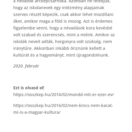
a névadók arcképcsarnoka. Azonban ne feledjük,
hogy az iskolanevek egy intézmény alapjainak
szerves részét képezik, csak akkor lehet mozdítani
őket, amikor maga a föld is mozog. Azt is érdemes
figyelembe venni, hogy a névadások kora kevésbé
volt szabad és szerencsés, mint a miénk. Amikor az
iskolák neveit adták, horgonyra volt szükség, nem
iránytűre. Akkoriban inkább őriznünk kellett a
kultúrát és a hagyományt, mint újragondolnunk.
2020. február
Ezt is olvasd el!
https://osszkep.hu/2016/02/mondd-mit-er-ezer-ev/
https://osszkep.hu/2016/02/nem-kincs-nem-kacat-
mi-is-a-magyar-kultura/