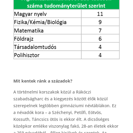
Mit kentek ránk a századok?
A történelmi korszakok közül a Rákóczi
szabadságharc és a kiegyezés között élők közül
szerepelnek legtöbben gimnáziumi névtáblákon. Ez
a névadók kora – a Széchenyi, Petőfi, Eötvös,
Kossuth, Táncsics ötös is ekkor élt. A dicsőséges
középkor emléke viszonylag fakó, 28-an életek ekkor
a 259 névadóból – főleg királyok és szentek. Az