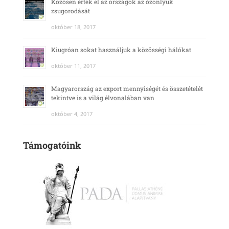
Közösen érték el az országok az ózonlyuk
zsugorodását
október 18, 2017
Kiugróan sokat használjuk a közösségi hálókat
október 11, 2017
Magyarország az export mennyiségét és összetételét
tekintve is a világ élvonalában van
október 4, 2017
Támogatóink