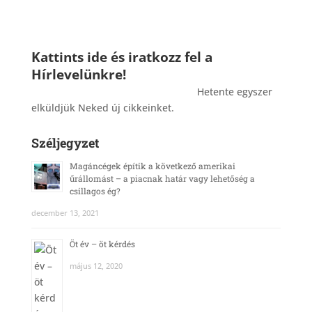
Kattints ide és iratkozz fel a
Hírlevelünkre!
_______________________________________
Hetente egyszer
elküldjük Neked új cikkeinket.
Széljegyzet
Magáncégek építik a következő amerikai
űrállomást – a piacnak határ vagy lehetőség a
csillagos ég?
december 13, 2021
Öt év – öt kérdés
május 12, 2020