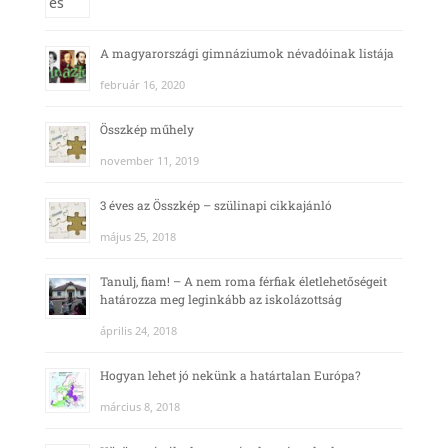
A magyarországi gimnáziumok névadóinak listája
február 16, 2020
Összkép műhely
november 11, 2019
3 éves az Összkép – szülinapi cikkajánló
május 25, 2018
Tanulj, fiam! – A nem roma férfiak életlehetőségeit
határozza meg leginkább az iskolázottság
április 24, 2018
Hogyan lehet jó nekünk a határtalan Európa?
március 8, 2018