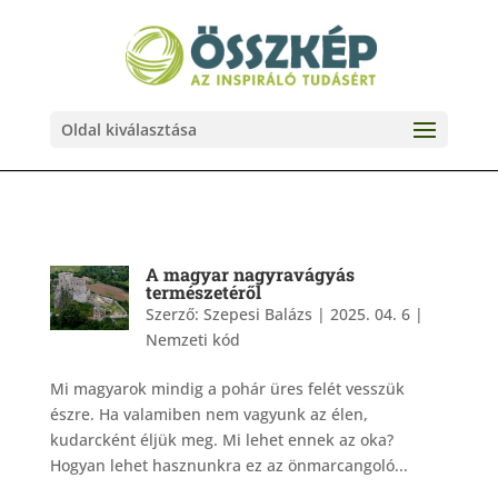
Oldal kiválasztása
A magyar nagyravágyás
természetéről
Szerző:
Szepesi Balázs
|
2025. 04. 6
|
Nemzeti kód
Mi magyarok mindig a pohár üres felét vesszük
észre. Ha valamiben nem vagyunk az élen,
kudarcként éljük meg. Mi lehet ennek az oka?
Hogyan lehet hasznunkra ez az önmarcangoló...