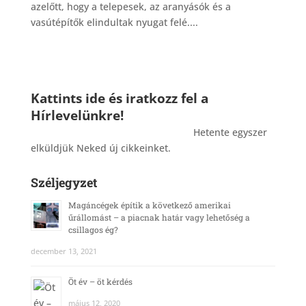
azelőtt, hogy a telepesek, az aranyásók és a
vasútépítők elindultak nyugat felé....
Kattints ide és iratkozz fel a
Hírlevelünkre!
_______________________________________
Hetente egyszer
elküldjük Neked új cikkeinket.
Széljegyzet
Magáncégek építik a következő amerikai
űrállomást – a piacnak határ vagy lehetőség a
csillagos ég?
december 13, 2021
Öt év – öt kérdés
május 12, 2020