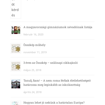
A magyarországi gimnáziumok névadóinak listája
február 16, 2020
Összkép műhely
november 11, 2019
3 éves az Összkép – szülinapi cikkajánló
május 25, 2018
Tanulj, fiam! – A nem roma férfiak életlehetőségeit
határozza meg leginkább az iskolázottság
április 24, 2018
Hogyan lehet jó nekünk a határtalan Európa?