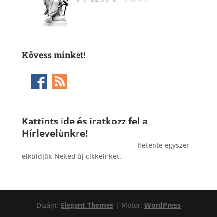
Kövess minket!
Kattints ide és iratkozz fel a
Hírlevelünkre!
_______________________________________
Hetente egyszer
elküldjük Neked új cikkeinket.
Dizájn:
Elegant Themes
| Motor:
WordPress