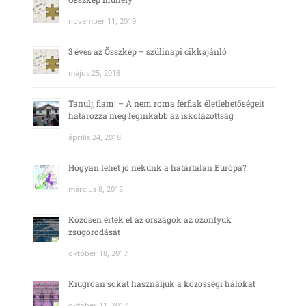
november 11, 2019
3 éves az Összkép – szülinapi cikkajánló
május 25, 2018
Tanulj, fiam! – A nem roma férfiak életlehetőségeit
határozza meg leginkább az iskolázottság
április 24, 2018
Hogyan lehet jó nekünk a határtalan Európa?
március 8, 2018
Közösen érték el az országok az ózonlyuk
zsugorodását
október 18, 2017
Kiugróan sokat használjuk a közösségi hálókat
október 11, 2017