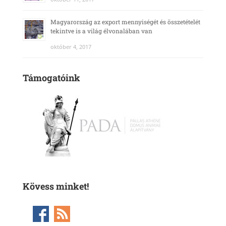
Magyarország az export mennyiségét és összetételét
tekintve is a világ élvonalában van
október 4, 2017
Támogatóink
Kövess minket!