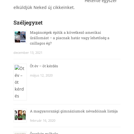
_______________________________________
Hetente egyszer
elküldjük Neked új cikkeinket.
Széljegyzet
Magáncégek építik a következő amerikai
űrállomást – a piacnak határ vagy lehetőség a
csillagos ég?
december 13, 2021
Öt év – öt kérdés
május 12, 2020
A magyarországi gimnáziumok névadóinak listája
február 16, 2020
Összkép műhely