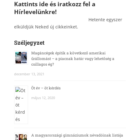
Kattints ide és iratkozz fel a
Hírlevelünkre!
_______________________________________
Hetente egyszer
elküldjük Neked új cikkeinket.
Széljegyzet
Magáncégek építik a következő amerikai
űrállomást – a piacnak határ vagy lehetőség a
csillagos ég?
december 13, 2021
Öt év – öt kérdés
május 12, 2020
A magyarországi gimnáziumok névadóinak listája