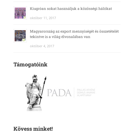
Kiugróan sokat használjuk a közösségi hálókat
október 11, 2017
Magyarország az export mennyiségét és összetételét
tekintve is a világ élvonalában van
október 4, 2017
Támogatóink
Kövess minket!