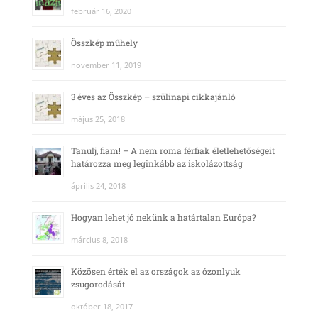
február 16, 2020
Összkép műhely
november 11, 2019
3 éves az Összkép – szülinapi cikkajánló
május 25, 2018
Tanulj, fiam! – A nem roma férfiak életlehetőségeit
határozza meg leginkább az iskolázottság
április 24, 2018
Hogyan lehet jó nekünk a határtalan Európa?
március 8, 2018
Közösen érték el az országok az ózonlyuk
zsugorodását
október 18, 2017