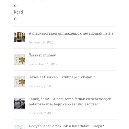
A magyarországi gimnáziumok névadóinak listája
február 16, 2020
Összkép műhely
november 11, 2019
3 éves az Összkép – szülinapi cikkajánló
május 25, 2018
Tanulj, fiam! – A nem roma férfiak életlehetőségeit
határozza meg leginkább az iskolázottság
április 24, 2018
Hogyan lehet jó nekünk a határtalan Európa?