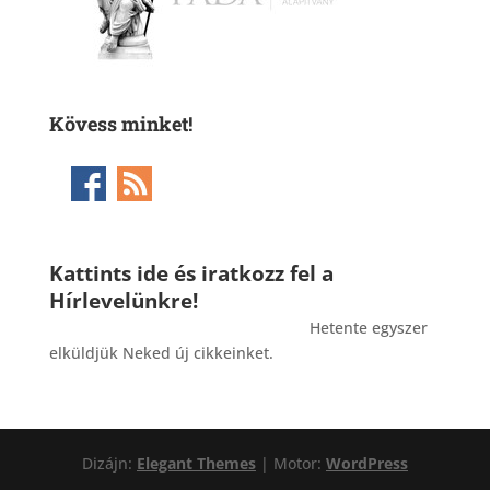
Kövess minket!
Kattints ide és iratkozz fel a
Hírlevelünkre!
_______________________________________
Hetente egyszer
elküldjük Neked új cikkeinket.
Dizájn:
Elegant Themes
| Motor:
WordPress