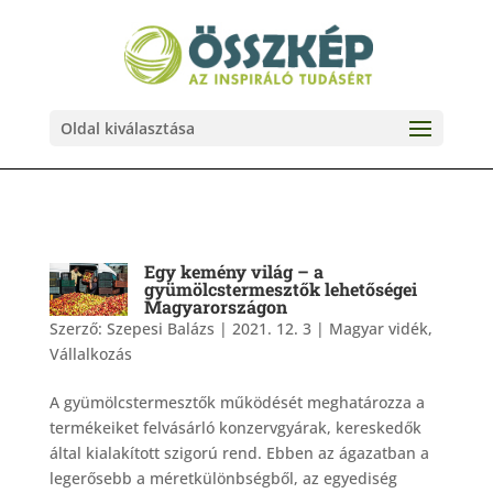
Oldal kiválasztása
Egy kemény világ – a
gyümölcstermesztők lehetőségei
Magyarországon
Szerző:
Szepesi Balázs
|
2021. 12. 3
|
Magyar vidék
,
Vállalkozás
A gyümölcstermesztők működését meghatározza a
termékeiket felvásárló konzervgyárak, kereskedők
által kialakított szigorú rend. Ebben az ágazatban a
legerősebb a méretkülönbségből, az egyediség