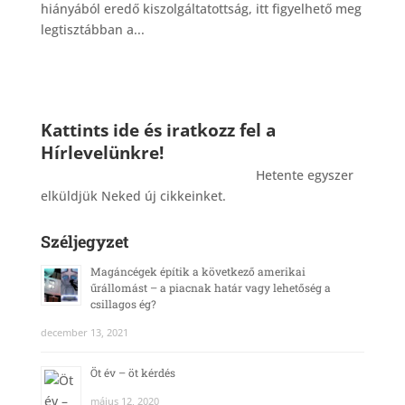
hiányából eredő kiszolgáltatottság, itt figyelhető meg
legtisztábban a...
Kattints ide és iratkozz fel a
Hírlevelünkre!
_______________________________________
Hetente egyszer
elküldjük Neked új cikkeinket.
Széljegyzet
Magáncégek építik a következő amerikai
űrállomást – a piacnak határ vagy lehetőség a
csillagos ég?
december 13, 2021
Öt év – öt kérdés
május 12, 2020