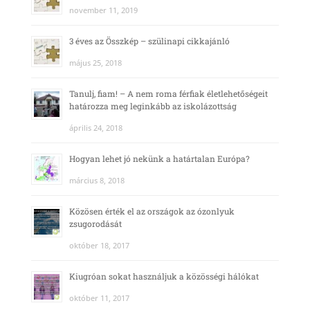
november 11, 2019
3 éves az Összkép – szülinapi cikkajánló
május 25, 2018
Tanulj, fiam! – A nem roma férfiak életlehetőségeit
határozza meg leginkább az iskolázottság
április 24, 2018
Hogyan lehet jó nekünk a határtalan Európa?
március 8, 2018
Közösen érték el az országok az ózonlyuk
zsugorodását
október 18, 2017
Kiugróan sokat használjuk a közösségi hálókat
október 11, 2017