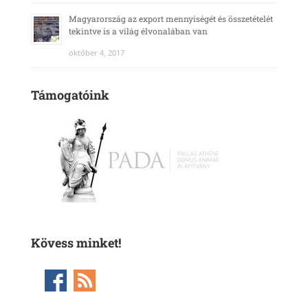
Magyarország az export mennyiségét és összetételét
tekintve is a világ élvonalában van
október 4, 2017
Támogatóink
Kövess minket!