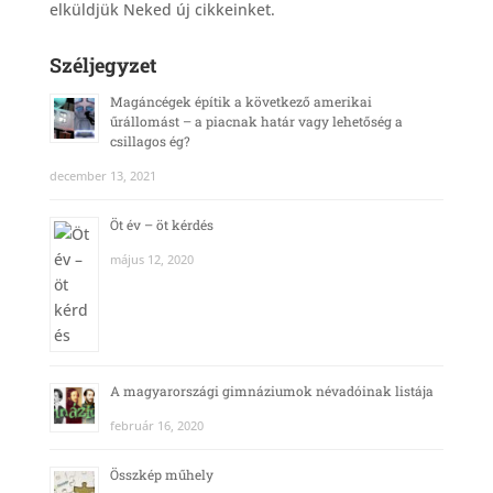
elküldjük Neked új cikkeinket.
Széljegyzet
Magáncégek építik a következő amerikai
űrállomást – a piacnak határ vagy lehetőség a
csillagos ég?
december 13, 2021
Öt év – öt kérdés
május 12, 2020
A magyarországi gimnáziumok névadóinak listája
február 16, 2020
Összkép műhely