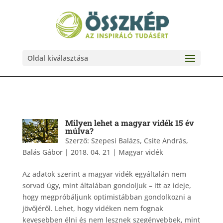
Oldal kiválasztása
Milyen lehet a magyar vidék 15 év
múlva?
Szerző:
Szepesi Balázs, Csite András,
Balás Gábor
|
2018. 04. 21
|
Magyar vidék
Az adatok szerint a magyar vidék egyáltalán nem
sorvad úgy, mint általában gondoljuk – itt az ideje,
hogy megpróbáljunk optimistábban gondolkozni a
jövőjéről. Lehet, hogy vidéken nem fognak
kevesebben élni és nem lesznek szegényebbek, mint