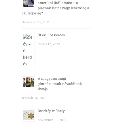
amerikai űrállomást – a
piacnak határ vagy lehetőség a
csillagos ég?
december 13, 2021
Öt év – öt kérdés
május 12, 2020
A magyarországi
gimnáziumok névadóinak
listája
február 16, 2020
Összkép műhely
november 11, 2019