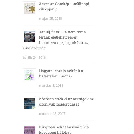
3 éves az Összkép – szülinapi
cikkajánló
május 25, 2018
Tanulj, fiam! – A nem roma
férfiak életlehetőségeit
határozza meg leginkább az
iskolázottság
április 24, 2018
Hogyan lehet jó nekünk a
határtalan Európa?
március 8, 2018
Közösen érték el az országok az
ózonlyuk zsugorodását
október 18, 2017
Kiugróan sokat használjuk a
közösségi hálókat