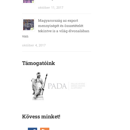
október 11, 2017
Magyarország az export
mennyiségét és összetételét
tekintve is a világ élvonalában
van
október 4, 2017
Támogatóink
Kövess minket!