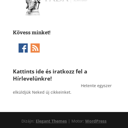
Kövess minket!
Kattints ide és iratkozz fel a
Hírlevelünkre!
_______________________________________
Hetente egyszer
elküldjük Neked új cikkeinket.
Dizájn:
Elegant Themes
| Motor:
WordPress