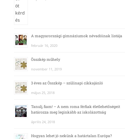
A magyarországi gimnáziumok névadóinak listája
február 16, 2020
Összkép műhely
november 11, 2019
3 éves az Összkép – szülinapi cikkajánló
május 25, 2018
Tanulj, fiam! – A nem roma férfiak életlehetőségeit
határozza meg leginkább az iskolázottság
április 24, 2018
Hogyan lehet jó nekünk a határtalan Európa?