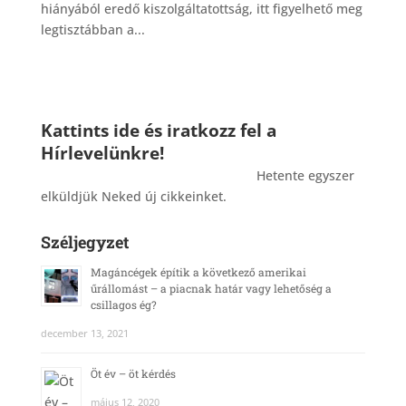
hiányából eredő kiszolgáltatottság, itt figyelhető meg
legtisztábban a...
Kattints ide és iratkozz fel a
Hírlevelünkre!
_______________________________________
Hetente egyszer
elküldjük Neked új cikkeinket.
Széljegyzet
Magáncégek építik a következő amerikai
űrállomást – a piacnak határ vagy lehetőség a
csillagos ég?
december 13, 2021
Öt év – öt kérdés
május 12, 2020