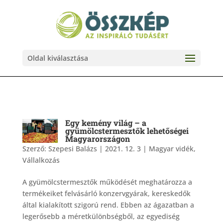
Oldal kiválasztása
Egy kemény világ – a
gyümölcstermesztők lehetőségei
Magyarországon
Szerző:
Szepesi Balázs
|
2021. 12. 3
|
Magyar vidék
,
Vállalkozás
A gyümölcstermesztők működését meghatározza a
termékeiket felvásárló konzervgyárak, kereskedők
által kialakított szigorú rend. Ebben az ágazatban a
legerősebb a méretkülönbségből, az egyediség