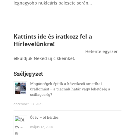
legnagyobb nukleáris balesete során...
Kattints ide és iratkozz fel a
Hírlevelünkre!
_______________________________________
Hetente egyszer
elküldjük Neked új cikkeinket.
Széljegyzet
Magáncégek építik a következő amerikai
űrállomást – a piacnak határ vagy lehetőség a
csillagos ég?
december 13, 2021
Öt év – öt kérdés
május 12, 2020