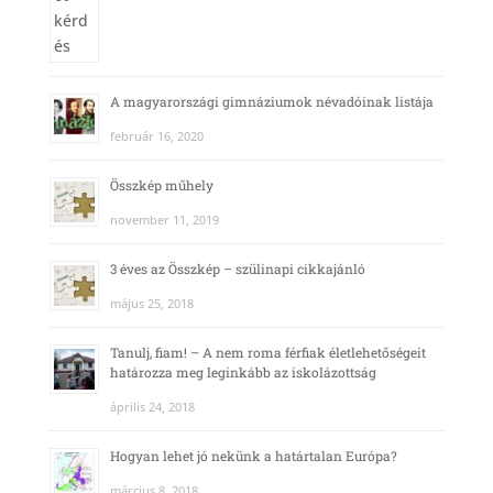
A magyarországi gimnáziumok névadóinak listája
február 16, 2020
Összkép műhely
november 11, 2019
3 éves az Összkép – szülinapi cikkajánló
május 25, 2018
Tanulj, fiam! – A nem roma férfiak életlehetőségeit
határozza meg leginkább az iskolázottság
április 24, 2018
Hogyan lehet jó nekünk a határtalan Európa?
március 8, 2018