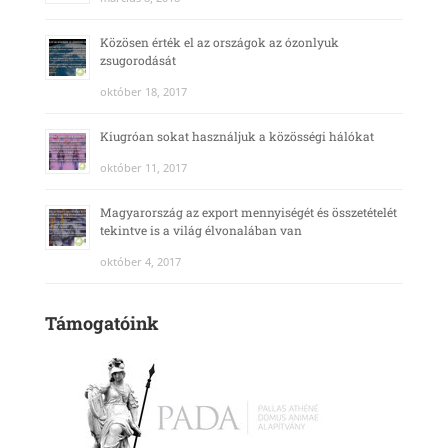
Közösen érték el az országok az ózonlyuk
zsugorodását
október 18, 2017
Kiugróan sokat használjuk a közösségi hálókat
október 11, 2017
Magyarország az export mennyiségét és összetételét
tekintve is a világ élvonalában van
október 4, 2017
Támogatóink