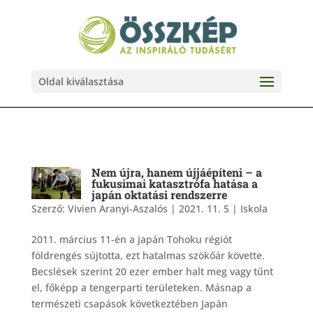
Oldal kiválasztása
Nem újra, hanem újjáépíteni – a
fukusimai katasztrófa hatása a
japán oktatási rendszerre
Szerző:
Vivien Aranyi-Aszalós
|
2021. 11. 5
|
Iskola
2011. március 11-én a japán Tohoku régiót
földrengés sújtotta, ezt hatalmas szökőár követte.
Becslések szerint 20 ezer ember halt meg vagy tűnt
el, főképp a tengerparti területeken. Másnap a
természeti csapások következtében Japán