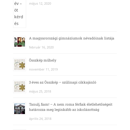
május 12, 2020
A magyarországi gimnáziumok névadóinak listája
február 16, 2020
Összkép műhely
november 11, 2019
3 éves az Összkép – szülinapi cikkajánló
május 25, 2018
Tanulj, fiam! – A nem roma férfiak életlehetőségeit
határozza meg leginkább az iskolázottság
április 24, 2018