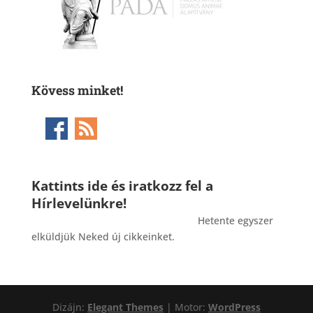
Kövess minket!
Kattints ide és iratkozz fel a
Hírlevelünkre!
_______________________________________
Hetente egyszer
elküldjük Neked új cikkeinket.
Dizájn:
Elegant Themes
| Motor:
WordPress