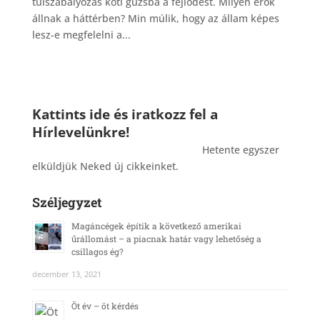
túlszabályozás köti gúzsba a fejlődést. Milyen erők
állnak a háttérben? Min múlik, hogy az állam képes
lesz-e megfelelni a...
Kattints ide és iratkozz fel a
Hírlevelünkre!
_______________________________________
Hetente egyszer
elküldjük Neked új cikkeinket.
Széljegyzet
Magáncégek építik a következő amerikai
űrállomást – a piacnak határ vagy lehetőség a
csillagos ég?
december 13, 2021
Öt év – öt kérdés