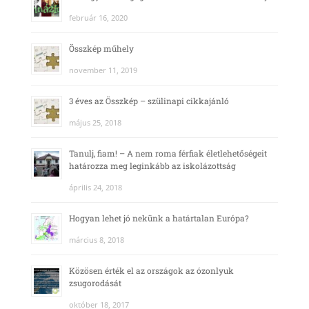
február 16, 2020
Összkép műhely
november 11, 2019
3 éves az Összkép – szülinapi cikkajánló
május 25, 2018
Tanulj, fiam! – A nem roma férfiak életlehetőségeit
határozza meg leginkább az iskolázottság
április 24, 2018
Hogyan lehet jó nekünk a határtalan Európa?
március 8, 2018
Közösen érték el az országok az ózonlyuk
zsugorodását
október 18, 2017