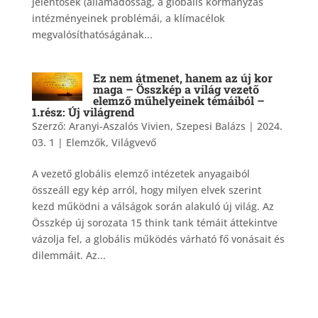
jelentősek (államadósság, a globális kormányzás
intézményeinek problémái, a klímacélok
megvalósíthatóságának...
Ez nem átmenet, hanem az új kor
maga – Összkép a világ vezető
elemző műhelyeinek témáiból –
1.rész: Új világrend
Szerző:
Aranyi-Aszalós Vivien, Szepesi Balázs
|
2024.
03. 1
|
Elemzők
,
Világvevő
A vezető globális elemző intézetek anyagaiból
összeáll egy kép arról, hogy milyen elvek szerint
kezd működni a válságok során alakuló új világ. Az
Összkép új sorozata 15 think tank témáit áttekintve
vázolja fel, a globális működés várható fő vonásait és
dilemmáit. Az...