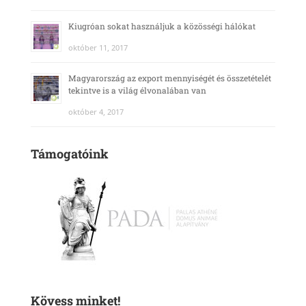
Kiugróan sokat használjuk a közösségi hálókat
október 11, 2017
Magyarország az export mennyiségét és összetételét
tekintve is a világ élvonalában van
október 4, 2017
Támogatóink
Kövess minket!