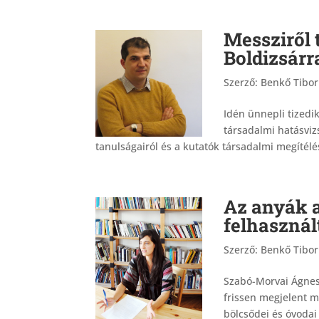
Messziről 
Boldizsárr
Szerző:
Benkő Tibor
Idén ünnepli tizedi
társadalmi hatásviz
tanulságairól és a kutatók társadalmi megítélés
Az anyák 
felhasznál
Szerző:
Benkő Tibor
Szabó-Morvai Ágnes
frissen megjelent m
bölcsődei és óvodai