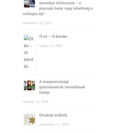
amerikai űrállomást – a
piacnak határ vagy lehetőség a
csillagos ég?
december 13, 2021
Öt év – öt kérdés
május 12, 2020
A magyarországi
gimnáziumok névadóinak
listája
február 16, 2020
Összkép műhely
november 11, 2019