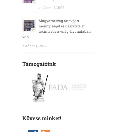
október 11, 2017
Magyarország az export
mennyiségét és összetételét
tekintve is a világ élvonalában
van
október 4, 2017
Támogatóink
Kövess minket!