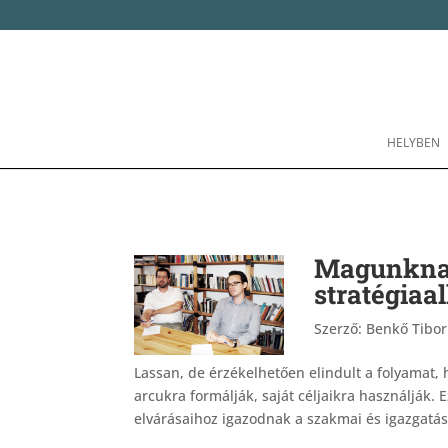
HELYBEN
Magunknak
stratégiaa
Szerző:
Benkő Tibor
Lassan, de érzékelhetően elindult a folyamat, 
arcukra formálják, saját céljaikra használják. E
elvárásaihoz igazodnak a szakmai és igazgatási