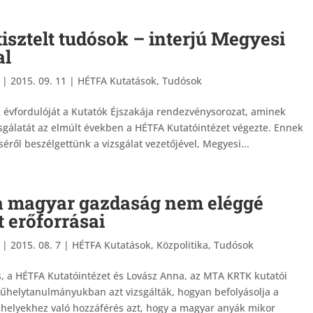
tisztelt tudósok – interjú Megyesi
al
|
2015. 09. 11
|
HÉTFA Kutatások
,
Tudósok
k évfordulóját a Kutatók Éjszakája rendezvénysorozat, aminek
sgálatát az elmúlt években a HÉTFA Kutatóintézet végezte. Ennek
éről beszélgettünk a vizsgálat vezetőjével, Megyesi...
a magyar gazdaság nem eléggé
t erőforrásai
|
2015. 08. 7
|
HÉTFA Kutatások
,
Közpolitika
,
Tudósok
, a HÉTFA Kutatóintézet és Lovász Anna, az MTA KRTK kutatói
űhelytanulmányukban azt vizsgálták, hogyan befolyásolja a
 helyekhez való hozzáférés azt, hogy a magyar anyák mikor