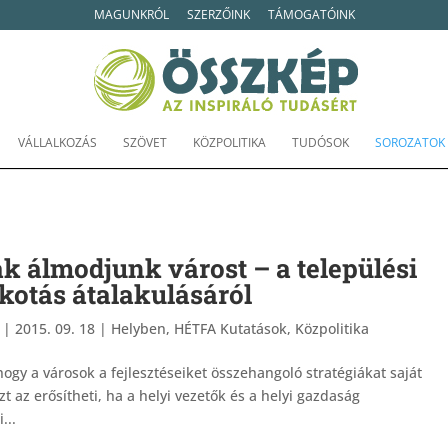
MAGUNKRÓL
SZERZŐINK
TÁMOGATÓINK
VÁLLALKOZÁS
SZÖVET
KÖZPOLITIKA
TUDÓSOK
SOROZATOK
 álmodjunk várost – a települési
lkotás átalakulásáról
|
2015. 09. 18
|
Helyben
,
HÉTFA Kutatások
,
Közpolitika
hogy a városok a fejlesztéseiket összehangoló stratégiákat saját
zt az erősítheti, ha a helyi vezetők és a helyi gazdaság
...