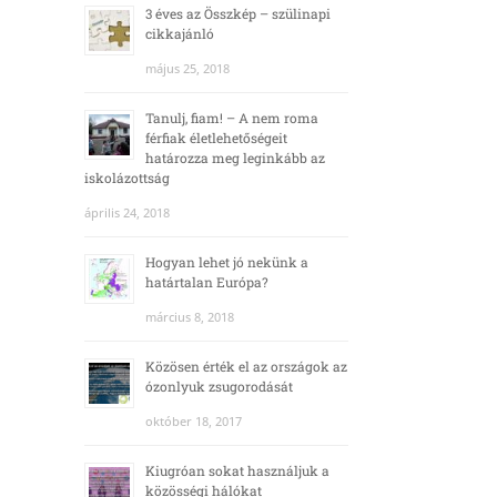
3 éves az Összkép – szülinapi
cikkajánló
május 25, 2018
Tanulj, fiam! – A nem roma
férfiak életlehetőségeit
határozza meg leginkább az
iskolázottság
április 24, 2018
Hogyan lehet jó nekünk a
határtalan Európa?
március 8, 2018
Közösen érték el az országok az
ózonlyuk zsugorodását
október 18, 2017
Kiugróan sokat használjuk a
közösségi hálókat