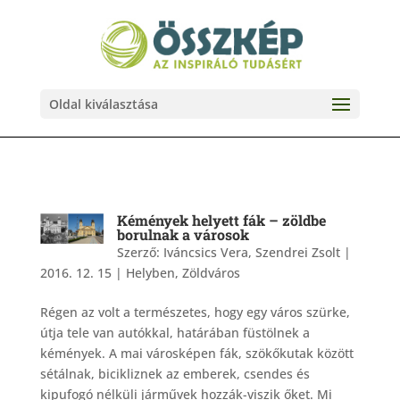
Oldal kiválasztása
Kémények helyett fák – zöldbe
borulnak a városok
Szerző:
Iváncsics Vera, Szendrei Zsolt
|
2016. 12. 15
|
Helyben
,
Zöldváros
Régen az volt a természetes, hogy egy város szürke,
útja tele van autókkal, határában füstölnek a
kémények. A mai városképen fák, szökőkutak között
sétálnak, bicikliznek az emberek, csendes és
kipufogó nélküli járművek hozzák-viszik őket. Mi