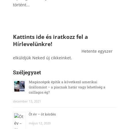
történt...
Kattints ide és iratkozz fel a
Hírlevelünkre!
_______________________________________
Hetente egyszer
elküldjük Neked új cikkeinket.
Széljegyzet
Magáncégek építik a következő amerikai
űrállomást – a piacnak határ vagy lehetőség a
csillagos ég?
december 13, 2021
Öt év – öt kérdés
május 12, 2020