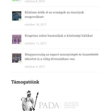
március 8, 2018
Közösen érték el az országok az ózonlyuk
zsugorodását
október 18, 2017
Kiugróan sokat használjuk a közösségi hálókat
október 11, 2017
Magyarország az export mennyiségét és összetételét
tekintve is a világ élvonalában van
október 4, 2017
Támogatóink