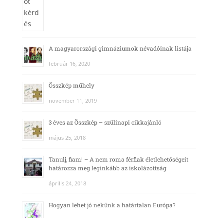
A magyarországi gimnáziumok névadóinak listája
február 16, 2020
Összkép műhely
november 11, 2019
3 éves az Összkép – szülinapi cikkajánló
május 25, 2018
Tanulj, fiam! – A nem roma férfiak életlehetőségeit
határozza meg leginkább az iskolázottság
április 24, 2018
Hogyan lehet jó nekünk a határtalan Európa?