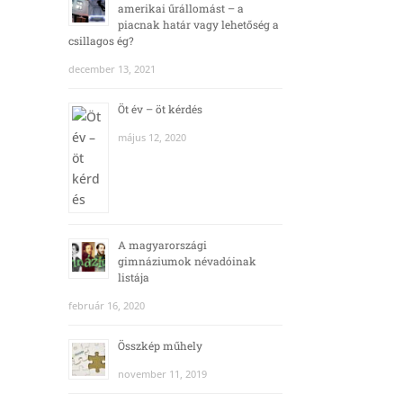
amerikai űrállomást – a
piacnak határ vagy lehetőség a
csillagos ég?
december 13, 2021
Öt év – öt kérdés
május 12, 2020
A magyarországi
gimnáziumok névadóinak
listája
február 16, 2020
Összkép műhely
november 11, 2019