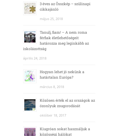
3 éves az Összkép – szülinapi
cikkajánló
május 25, 2018
Tanulj, fiam! – A nem roma
férfiak életlehetőségeit
határozza meg leginkább az
iskolázottság
április 24, 2018
Hogyan lehet jó nekünk a
határtalan Európa?
március 8, 2018
Közösen érték el az országok az
ózonlyuk zsugorodását
október 18, 2017
Kiugróan sokat használjuk a
közösségi hálókat