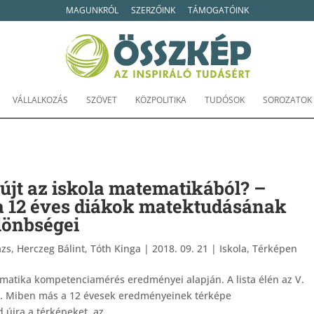
MAGUNKRÓL
SZERZŐINK
TÁMOGATÓINK
VÁLLALKOZÁS
SZÖVET
KÖZPOLITIKA
TUDÓSOK
SOROZATOK
yújt az iskola matematikából? –
a 12 éves diákok matektudásának
ülönbségei
zs, Herczeg Bálint, Tóth Kinga
|
2018. 09. 21
|
Iskola
,
Térképen
matika kompetenciamérés eredményei alapján. A lista élén az V.
ljuk. Miben más a 12 évesek eredményeinek térképe
újra a térképeket, az...