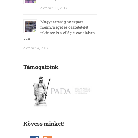
október 11, 2017
Magyarország az export
mennyiségét és összetételét
tekintve is a világ élvonalában
van
október 4, 2017
Támogatóink
Kövess minket!