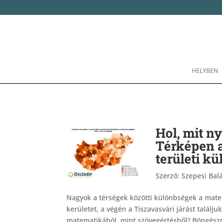
HELYBEN
Hol, mit n
Térképen 
területi k
Szerző:
Szepesi Balá
Nagyok a térségek közötti különbségek a mate
kerületet, a végén a Tiszavasvári járást talá
matematikából, mint szövegértésből? Böngészd 