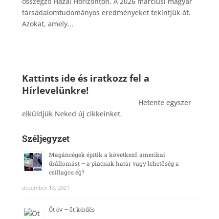
összegző Hazai Horizonton. A 2026 márciusi magyar
társadalomtudományos eredményeket tekintjük át.
Azokat, amely...
Kattints ide és iratkozz fel a
Hírlevelünkre!
_______________________________________
Hetente egyszer
elküldjük Neked új cikkeinket.
Széljegyzet
Magáncégek építik a következő amerikai
űrállomást – a piacnak határ vagy lehetőség a
csillagos ég?
december 13, 2021
Öt év – öt kérdés