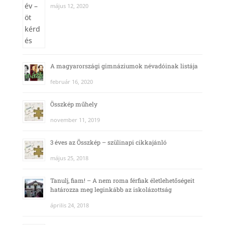
május 12, 2020
A magyarországi gimnáziumok névadóinak listája
február 16, 2020
Összkép műhely
november 11, 2019
3 éves az Összkép – szülinapi cikkajánló
május 25, 2018
Tanulj, fiam! – A nem roma férfiak életlehetőségeit
határozza meg leginkább az iskolázottság
április 24, 2018