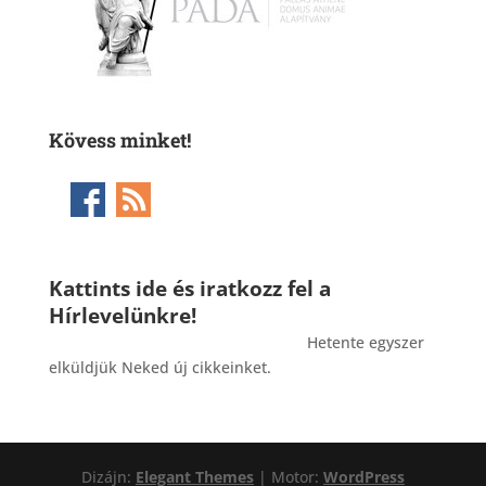
Kövess minket!
Kattints ide és iratkozz fel a
Hírlevelünkre!
_______________________________________
Hetente egyszer
elküldjük Neked új cikkeinket.
Dizájn:
Elegant Themes
| Motor:
WordPress