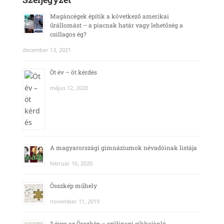
Magáncégek építik a következő amerikai
űrállomást – a piacnak határ vagy lehetőség a
csillagos ég?
december 13, 2021
Öt év – öt kérdés
május 12, 2020
A magyarországi gimnáziumok névadóinak listája
február 16, 2020
Összkép műhely
november 11, 2019
3 éves az Összkép – szülinapi cikkajánló