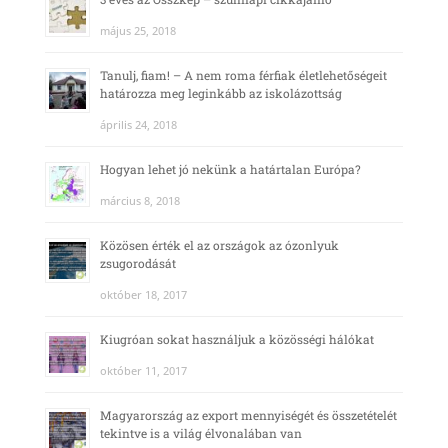
május 25, 2018
Tanulj, fiam! – A nem roma férfiak életlehetőségeit
határozza meg leginkább az iskolázottság
április 24, 2018
Hogyan lehet jó nekünk a határtalan Európa?
március 8, 2018
Közösen érték el az országok az ózonlyuk
zsugorodását
október 18, 2017
Kiugróan sokat használjuk a közösségi hálókat
október 11, 2017
Magyarország az export mennyiségét és összetételét
tekintve is a világ élvonalában van