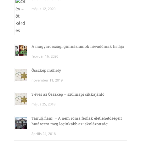
május 12, 2020
A magyarországi gimnáziumok névadóinak listája
február 16, 2020
Összkép műhely
november 11, 2019
3 éves az Összkép – szülinapi cikkajánló
május 25, 2018
Tanulj, fiam! – A nem roma férfiak életlehetőségeit
határozza meg leginkább az iskolázottság
április 24, 2018