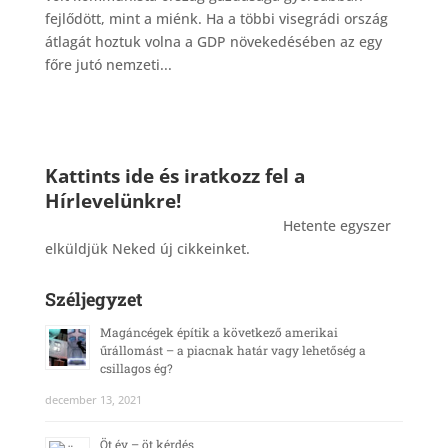
fejlődött, mint a miénk. Ha a többi visegrádi ország
átlagát hoztuk volna a GDP növekedésében az egy
főre jutó nemzeti...
Kattints ide és iratkozz fel a
Hírlevelünkre!
_______________________________________
Hetente egyszer
elküldjük Neked új cikkeinket.
Széljegyzet
Magáncégek építik a következő amerikai
űrállomást – a piacnak határ vagy lehetőség a
csillagos ég?
december 13, 2021
Öt év – öt kérdés