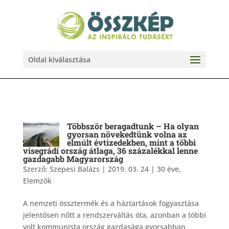
Oldal kiválasztása
Többször beragadtunk – Ha olyan
gyorsan növekedtünk volna az
elmúlt évtizedekben, mint a többi
visegrádi ország átlaga, 36 százalékkal lenne
gazdagabb Magyarország
Szerző:
Szepesi Balázs
|
2019. 03. 24
|
30 éve
,
Elemzők
A nemzeti össztermék és a háztartások fogyasztása
jelentősen nőtt a rendszerváltás óta, azonban a többi
volt kommunista ország gazdasága gyorsabban